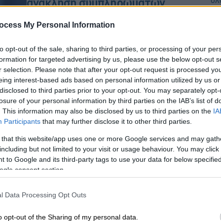
ανάκληση συμπληρωμάτων
διατροφής ανακοίνωσε ο ΕΟΦ
ΑΠ
ocess My Personal Information
Φ
Οι καταναλωτές καλούνται να
φ
επιστρέψουν τα συγκεκριμένα
to opt-out of the sale, sharing to third parties, or processing of your per
προϊόντα, σύμφωνα με τις οδηγίες
formation for targeted advertising by us, please use the below opt-out s
της εταιρείας
r selection. Please note that after your opt-out request is processed y
eing interest-based ads based on personal information utilized by us or
disclosed to third parties prior to your opt-out. You may separately opt-
losure of your personal information by third parties on the IAB’s list of
. This information may also be disclosed by us to third parties on the
IA
Participants
that may further disclose it to other third parties.
Υγεία
|
09.07.2024 05:32
Οι αλλεργίες ευθύνονται για
 that this website/app uses one or more Google services and may gath
including but not limited to your visit or usage behaviour. You may click 
180.000 θανάτους ετησίως - Τα
 to Google and its third-party tags to use your data for below specifi
στοιχεία για την Ελλάδα
ogle consent section.
1 στους 3 μπορεί να εμφανίσει
αλλεργία μια φορά στη ζωή του
l Data Processing Opt Outs
o opt-out of the Sharing of my personal data.