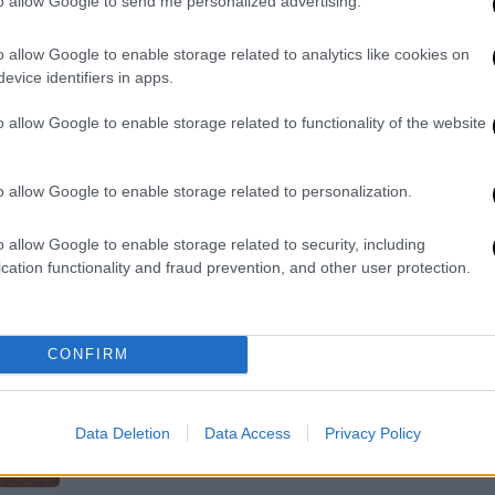
to allow Google to send me personalized advertising.
σταματά πριν αρχίσουν τα
ενοχλητικά συμπτώματας
o allow Google to enable storage related to analytics like cookies on
evice identifiers in apps.
Αλλεργία τέλος;
o allow Google to enable storage related to functionality of the website
o allow Google to enable storage related to personalization.
Υγεία
|
18.05.2023 17:14
o allow Google to enable storage related to security, including
Πώς το μπρόκολο περιορίζει τις
cation functionality and fraud prevention, and other user protection.
δερματικές αλλεργίες - Τι έδειξε
έρευνα
CONFIRM
Η κατανάλωση μπρόκολου ή λάχανου
μπορεί να περιορίσει τη σοβαρότητα
των δερματικών αλλεργιών
Data Deletion
Data Access
Privacy Policy