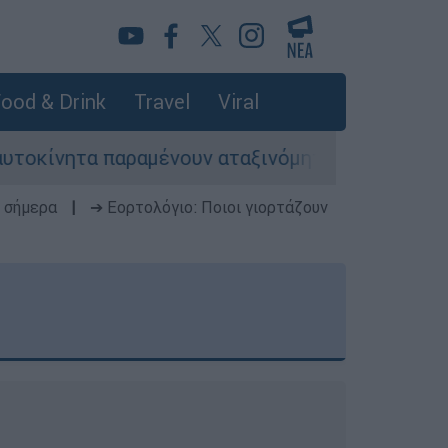
ood & Drink
Travel
Viral
αραμένουν αταξινόμητα - Λύση αναζητά το υπουρ
 σήμερα
|
➔ Εορτολόγιο: Ποιοι γιορτάζουν