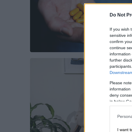
Do Not Pr
If you wish 
sensitive in
confirm you
continue se
information 
further disc
participants
Downstream 
Please note
information 
deny consent
in below Go
Persona
I want t