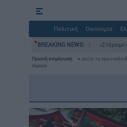
Πολιτική
Οικονομία
Ελ
λτέμια στο Αιγαίο
BREAKING NEWS:
«Στέρεψε» η αγορά από
Πρωινή ενημέρωση:
➔ Δείτε τα πρωτοσέλι
σήμερα