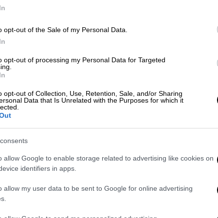
In
o opt-out of the Sale of my Personal Data.
In
Κόσμος
|
09.07.2023 15:12
Φεύγετε; Τα 5 βασικά πράγματα
to opt-out of processing my Personal Data for Targeted
ing.
που πρέπει να έχετε πάντα μαζί
In
σας στις διακοπές
o opt-out of Collection, Use, Retention, Sale, and/or Sharing
ersonal Data that Is Unrelated with the Purposes for which it
Για να νιώσετε ασφαλείς μην
lected.
ξεχάσετε να τα πάρετε
Out
consents
o allow Google to enable storage related to advertising like cookies on
evice identifiers in apps.
Υγεία
|
29.06.2023 07:49
o allow my user data to be sent to Google for online advertising
Καλά νέα για τους αλλεργικούς:
s.
Νέα θεραπεία φαίνεται να