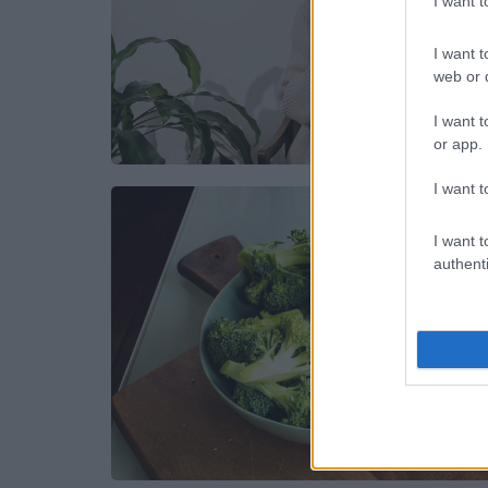
I want 
I want t
web or d
I want t
or app.
I want t
I want t
authenti