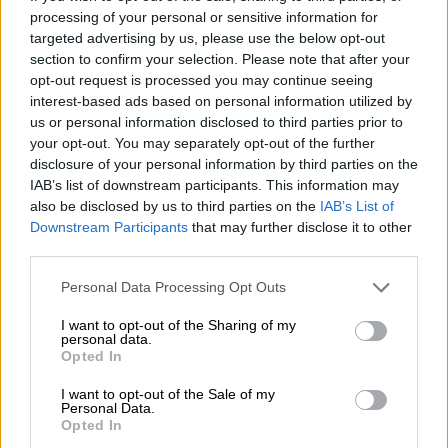
processing of your personal or sensitive information for
targeted advertising by us, please use the below opt-out
section to confirm your selection. Please note that after your
opt-out request is processed you may continue seeing
interest-based ads based on personal information utilized by
us or personal information disclosed to third parties prior to
your opt-out. You may separately opt-out of the further
disclosure of your personal information by third parties on the
IAB’s list of downstream participants. This information may
also be disclosed by us to third parties on the
IAB’s List of
Lifestyle
|
02.04.2019 11:19
Downstream Participants
that may further disclose it to other
«Μάχη» εκατομμυρίων μεταξύ Γιάννη
third parties.
Κούστα και Σοφίας Γιαννικοπούλου
Please note that this website/app uses one or more Google
Personal Data Processing Opt Outs
services and may gather and store information including but
Ενώπιον του Μονομελούς Πρωτοδικείου
not limited to your visit or usage behaviour. You may click to
I want to opt-out of the Sharing of my
της Αθήνας
personal data.
grant or deny consent to Google and its third-party tags to
Opted In
use your data for below specified purposes in below Google
ΑΛΛΑ #TAGS
consent section.
I want to opt-out of the Sale of my
Γιάννης Κούστας
δικαστήριο
Personal Data.
Opted In