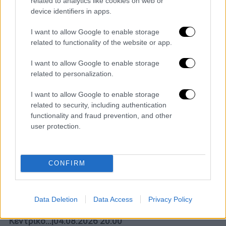
POPULAR VIDEOS
related to analytics like cookies on web or
device identifiers in apps.
I want to allow Google to enable storage
Κεντρικό...
|
05.08.2026 19:49
related to functionality of the website or app.
Κεντρικό δελτίο ειδήσεων 05/08/2026
I want to allow Google to enable storage
related to personalization.
I want to allow Google to enable storage
Ώρα Ελλάδος...
|
05.08.2026 13:36
related to security, including authentication
Ώρα Ελλάδος 05/08/2026
functionality and fraud prevention, and other
user protection.
Ώρα Ελλάδος...
|
04.08.2026 11:07
CONFIRM
Ώρα Ελλάδος 04/08/2026
Data Deletion
Data Access
Privacy Policy
Κεντρικό...
|
04.08.2026 20:00