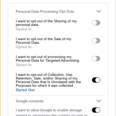
third parties.
Please note that this website/app uses one or more Google
Personal Data Processing Opt Outs
services and may gather and store information including but
not limited to your visit or usage behaviour. You may click to
I want to opt-out of the Sharing of my
personal data.
grant or deny consent to Google and its third-party tags to
Opted In
use your data for below specified purposes in below Google
consent section.
I want to opt-out of the Sale of my
Personal Data.
Lifestyle
|
02.04.2019 11:19
Opted In
«Μάχη» εκατομμυρίων μεταξύ Γιάννη
I want to opt-out of processing my
Κούστα και Σοφίας Γιαννικοπούλου
Personal Data for Targeted Advertising.
Opted In
Ενώπιον του Μονομελούς Πρωτοδικείου
της Αθήνας
I want to opt-out of Collection, Use,
Retention, Sale, and/or Sharing of my
Personal Data that Is Unrelated with the
ΑΛΛΑ #TAGS
Purposes for which it was collected.
Opted Out
Γιάννης Κούστας
δικαστήριο
Google consents
διαζύγιο
διατροφή
I want to allow Google to enable storage
related to advertising like cookies on web or