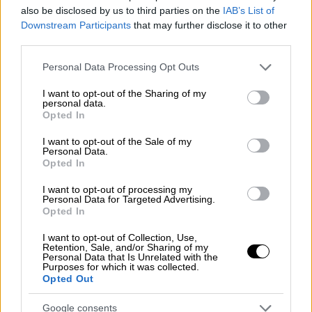
also be disclosed by us to third parties on the
IAB’s List of
Downstream Participants
that may further disclose it to other
third parties.
Please note that this website/app uses one or more Google
Personal Data Processing Opt Outs
services and may gather and store information including but
Ελλάδα
|
17.02.2026 04:00
not limited to your visit or usage behaviour. You may click to
I want to opt-out of the Sharing of my
personal data.
Καθαρά Δευτέρα 2026: Πλησιάζει η
grant or deny consent to Google and its third-party tags to
Opted In
use your data for below specified purposes in below Google
αργία και τα κούλουμα
consent section.
I want to opt-out of the Sale of my
Πότε ξεκινάει η μεγάλη νηστεία της
Personal Data.
Opted In
Σαρακοστής
I want to opt-out of processing my
Personal Data for Targeted Advertising.
Opted In
I want to opt-out of Collection, Use,
Retention, Sale, and/or Sharing of my
Personal Data that Is Unrelated with the
Purposes for which it was collected.
Opted Out
Google consents