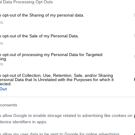
l Data Processing Opt Outs
NBC News.
o opt-out of the Sharing of my personal data.
 about half the accounts suspended posted
In
olation of the new doxx’ing policy. unclear
t’s safe to say the rule is for real.
o opt-out of the Sale of my Personal Data.
In
ember 16, 2022
to opt-out of processing my Personal Data for Targeted
ing.
In
εντικό της της πλατφόρμας υποστηρίζει
 έκαναν doxxing – αποκάλυπταν δηλαδή την
o opt-out of Collection, Use, Retention, Sale, and/or Sharing
ersonal Data that Is Unrelated with the Purposes for which it
θέτοντας σε κίνδυνο τον ίδιο και την
lected.
Out
αγόρευση των λογαριασμών, αλλά
consents
επικρίνεις όλη την ημέρα είναι απολύτως
o allow Google to enable storage related to advertising like cookies on
ν τοποθεσία μου σε πραγματικό χρόνο και
evice identifiers in apps.
μου δεν είναι».
o allow my user data to be sent to Google for online advertising