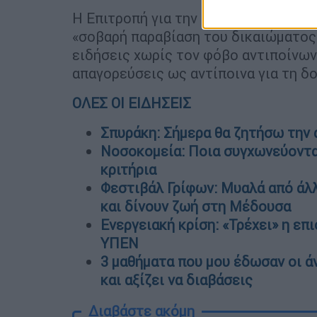
Η Επιτροπή για την Προστασία των Δ
«σοβαρή παραβίαση του δικαιώματος
ειδήσεις χωρίς τον φόβο αντιποίνων
απαγορεύσεις ως αντίποινα για τη δ
ΟΛΕΣ ΟΙ ΕΙΔΗΣΕΙΣ
Σπυράκη: Σήμερα θα ζητήσω την 
Νοσοκομεία: Ποια συγχωνεύονται 
κριτήρια
Φεστιβάλ Γρίφων: Μυαλά από άλλ
και δίνουν ζωή στη Μέδουσα
Ενεργειακή κρίση: «Τρέχει» η επ
ΥΠΕΝ
3 μαθήματα που μου έδωσαν οι 
και αξίζει να διαβάσεις
Διαβάστε ακόμη