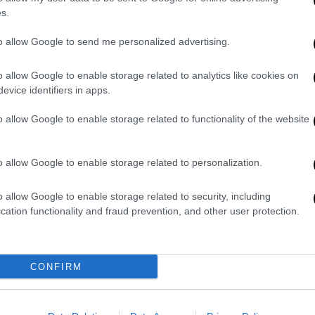
πλέκονται στην πρακτική του doxxing,
s.
πληροφοριών για άτομα στο διαδίκτυο,
to allow Google to send me personalized advertising.
o allow Google to enable storage related to analytics like cookies on
y exact location in real-time
evice identifiers in apps.
er 16, 2022
o allow Google to enable storage related to functionality of the website
η Μασκ
o allow Google to enable storage related to personalization.
 ιδιοκτήτη του Twitter προκάλεσε σφοδρές
ους δημοσιογράφους όσο και από μεγάλους
o allow Google to enable storage related to security, including
ησαν επίσημες εξηγήσεις και το CNN
cation functionality and fraud prevention, and other user protection.
ογήσει» τη θέση του σχετικά με τις σχέσεις
ashington Post
σημείωσε ότι η αναστολή
 τεχνολογίας της εφημερίδας, Ντρου
CONFIRM
ου Μασκ ότι σκοπεύει να λειτουργήσει το
η στην ελευθερία του λόγου».