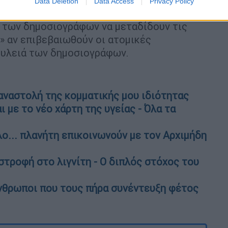
Data Deletion
Data Access
Privacy Policy
ημοσιογράφων τόνισε ότι πρόκειται για
 των δημοσιογράφων να μεταδίδουν τις
» αν επιβεβαιωθούν οι ατομικές
ουλειά των δημοσιογράφων.
αναστολή της κομματικής μου ιδιότητας
με το νέο χάρτη της υγείας - Όλα τα
ο... πλανήτη επικοινωνούν με τον Αρχιμήδη
ιστροφή στο λιγνίτη - Ο διπλός στόχος του
άνθρωποι που τους πήρα συνέντευξη φέτος