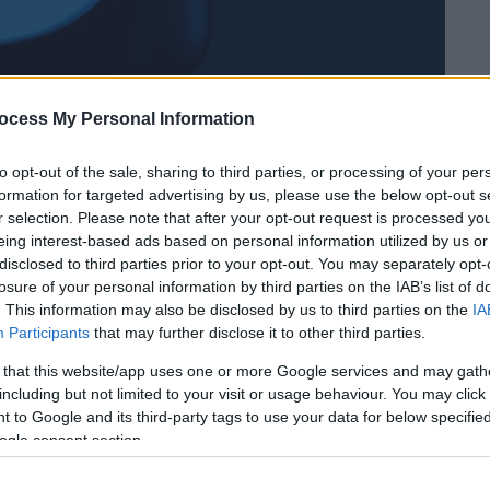
ocess My Personal Information
to opt-out of the sale, sharing to third parties, or processing of your per
formation for targeted advertising by us, please use the below opt-out s
r selection. Please note that after your opt-out request is processed y
eing interest-based ads based on personal information utilized by us or
 το ΕΘΝΟΣ στη Google
disclosed to third parties prior to your opt-out. You may separately opt-
losure of your personal information by third parties on the IAB’s list of
νών
δημοσιογράφων
ανέστειλε το
Twitter
. This information may also be disclosed by us to third parties on the
IA
Participants
that may further disclose it to other third parties.
 δικτύωσης και τον νέο διευθύνοντα
αυτή προκάλεσε σφοδρές αντιδράσεις.
 that this website/app uses one or more Google services and may gath
including but not limited to your visit or usage behaviour. You may click 
μβανε δημοσιογράφους από το CNN, τους
 to Google and its third-party tags to use your data for below specifi
ogle consent section.
Post, καθώς και ανεξάρτητους
αντιπάλου του Twitter, Mastodon, ανεστάλη