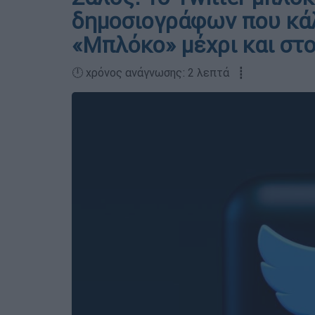
δημοσιογράφων που κάλ
«Μπλόκο» μέχρι και στ
🕛 χρόνος ανάγνωσης: 2 λεπτά ┋