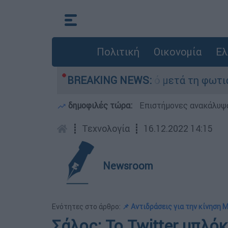
Πολιτική
Οικονομία
Ελ
ίποτα» στο Πόρτο Γερμανό μετά τη φωτιά - Αγών
BREAKING NEWS:
δημοφιλές τώρα:
Επιστήμονες ανακάλυψα
┋
Τεχνολογία
┋
16.12.2022 14:15
Newsroom
Ενότητες στο άρθρο:
📌 Αντιδράσεις για την κίνηση 
Σάλος: Το Twitter μπλό