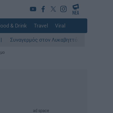
ood & Drink
Travel
Viral
αγερμός στον Λυκαβηττό: Σορός σε προχωρημέν
σμο