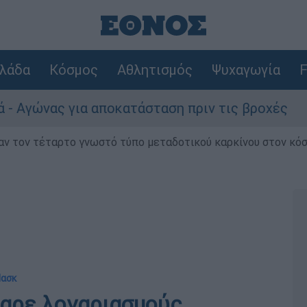
λάδα
Κόσμος
Αθλητισμός
Ψυχαγωγία
F
ας για αποκατάσταση πριν τις βροχές
Συν
ν τον τέταρτο γνωστό τύπο μεταδοτικού καρκίνου στον κό
Μασκ
καρε λογαριασμούς