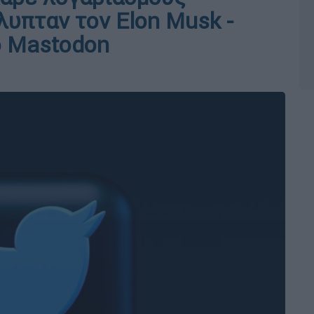
υπταν τον Elon Musk -
ο Mastodon