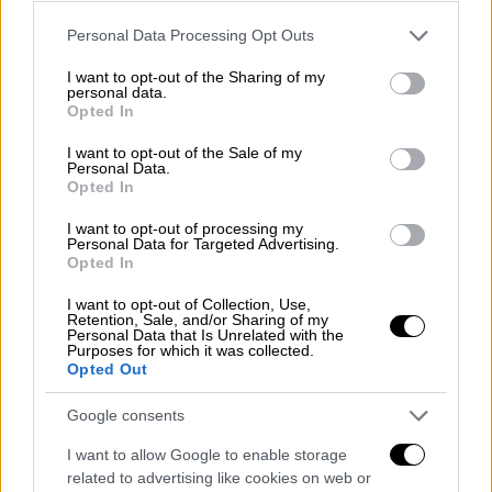
Οι δύο κούκλες που μέτρησαν την
ακτινοβολία
Please note that this website/app uses one or more Google
Personal Data Processing Opt Outs
services and may gather and store information including but
not limited to your visit or usage behaviour. You may click to
I want to opt-out of the Sharing of my
Στη
διάρκειας τριών εβδομάδων
αποστολή
personal data.
grant or deny consent to Google and its third-party tags to
«
Άρτεμις
Ι
», που ταξίδεψε χωρίς πλήρωμα το
Opted In
use your data for below specified purposes in below Google
2022 στη Σελήνη, τέθηκε σε τροχιά γύρω της
consent section.
I want to opt-out of the Sale of my
και στη συνέχεια επέστρεψε στη Γη,
Personal Data.
Opted In
ενσωματώθηκαν πολλοί αισθητήρες
μέτρησης της ακτινοβολίας: σε διάφορες
I want to opt-out of processing my
Personal Data for Targeted Advertising.
τοποθεσίες μέσα στο διαστημόπλοιο Orion
Opted In
και πάνω στις δύο κούκλες που μεταφέρει,
I want to opt-out of Collection, Use,
την
Ζόχαρ και τη Χέλγκα
.
Retention, Sale, and/or Sharing of my
Personal Data that Is Unrelated with the
Purposes for which it was collected.
Η
Χέλγκα πέταξε χωρίς προστατευτικό
Opted Out
γιλέκο
, ενώ η
Ζόχαρ φορούσε
προστατευτικό γιλέκο
. Οι αισθητήρες
Google consents
συνέλεγαν δεδομένα ακτινοβολίας διαρκώς
I want to allow Google to enable storage
κατά τη διάρκεια του ταξιδιού μεταξύ της
related to advertising like cookies on web or