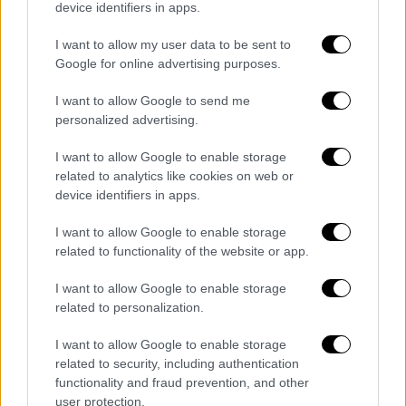
Γης και της Σελήνης.
device identifiers in apps.
Σύμφωνα με τα πρώτα αποτελέσματα της
I want to allow my user data to be sent to
Google for online advertising purposes.
έρευνας, που δημοσιεύθηκαν στο περιοδικό
«Nature», η έκθεση στην ακτινοβολία
I want to allow Google to send me
διέφερε
σημαντικά ανάλογα με τη θέση του
personalized advertising.
αισθητήρα
, με τις πιο
θωρακισμένες
I want to allow Google to enable storage
περιοχές να παρέχουν τέσσερις φορές
related to analytics like cookies on web or
περισσότερη προστασία από τις λιγότερο
device identifiers in apps.
θωρακισμένες
. Η έκθεση στην ακτινοβολία
από συμβάντα μεγάλων ηλιακών σωματιδίων
I want to allow Google to enable storage
related to functionality of the website or app.
στην πιο βαριά θωρακισμένη περιοχή της
κάψουλας παρέμεινε κάτω από 150
I want to allow Google to enable storage
millisieverts, που θεωρείται ένα ασφαλές
related to personalization.
επίπεδο για την αποφυγή οξείας ασθένειας
I want to allow Google to enable storage
ακτινοβολίας. Τα δεδομένα αυτά
related to security, including authentication
επικυρώνουν το σχέδιο θωράκισης του
functionality and fraud prevention, and other
διαστημικού σκάφους.
user protection.