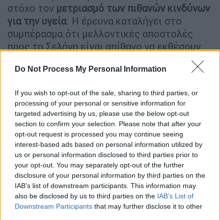
στόχο τον
μετριασμό των πιθανών κινδύνων
για την υγεία
. Η έρευνα καταλήγει στο
συμπέρασμα ότι μελλοντικές αποστολές
προς τη Σελήνη είναι απίθανο να εκθέσουν
τους αστροναύτες σε ακτινοβολία
Do Not Process My Personal Information
μεγαλύτερη από τα όρια που έχει θέσει η
NASA
.
If you wish to opt-out of the sale, sharing to third parties, or
processing of your personal or sensitive information for
ΔΙΑΒΑΣΤΕ ΕΠΙΣΗΣ
targeted advertising by us, please use the below opt-out
section to confirm your selection. Please note that after your
Κόσμος
|
19.09.2024 10:07
opt-out request is processed you may continue seeing
interest-based ads based on personal information utilized by
Κατάσκοπος της CIA καταδικάστηκε
us or personal information disclosed to third parties prior to
σε 30 χρόνια φυλάκιση - Νάρκωνε,
your opt-out. You may separately opt-out of the further
φωτογράφιζε και βίαζε γυναίκες
disclosure of your personal information by third parties on the
IAB’s list of downstream participants. This information may
also be disclosed by us to third parties on the
IAB’s List of
Downstream Participants
that may further disclose it to other
third parties.