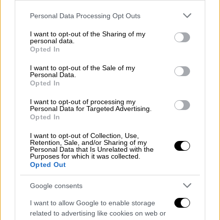
έπεσε σε πλήθος – Αναφορές για
Please note that this website/app uses one or more Google
Personal Data Processing Opt Outs
τουλάχιστον 15 τραυματίες
services and may gather and store information including but
not limited to your visit or usage behaviour. You may click to
I want to opt-out of the Sharing of my
personal data.
grant or deny consent to Google and its third-party tags to
Opted In
use your data for below specified purposes in below Google
consent section.
Το
Twitter
μπλόκαρε τον λογαριασμό του
I want to opt-out of the Sale of my
Personal Data.
Ρεπουμπλικάνου
δισεκατομμυριούχου
λίγες
Opted In
ώρες αφού υποστηρικτές του επιτέθηκαν
I want to opt-out of processing my
στο Καπιτώλιο, στις 6 Ιανουαρίου 2021,
Personal Data for Targeted Advertising.
Opted In
θεωρώντας ότι έδρασαν έπειτα από
υποκίνηση του Τραμπ. Η αναστολή του
I want to opt-out of Collection, Use,
Retention, Sale, and/or Sharing of my
λογαριασμού διήρκεσε σχεδόν δύο χρόνια
Personal Data that Is Unrelated with the
μέχρι που ο
Μασκ
α
γόρασε το
Twitter
, τον
Purposes for which it was collected.
Opted Out
Νοέμβριο του 2022. Στο μεταξύ ο Τραμπ είχε
προσφύγει στη δικαιοσύνη κατά του Twitter
Google consents
και του τότε επικεφαλής του
Τζακ Ντόρσι
, ο
I want to allow Google to enable storage
οποίος έκτοτε έχει φύγει από την εταιρεία.
related to advertising like cookies on web or