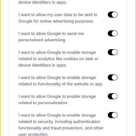
Η προσφυγή του είχε απορριφθεί σε πρώτο
device identifiers in apps.
βαθμό, όμως ο Ρεπουμπλικάνος είχε ασκήσει
I want to allow my user data to be sent to
έφεση.
Google for online advertising purposes.
Στη διάρκεια της πρόσφατης προεκλογικής
I want to allow Google to send me
εκστρατείας ο
Μασκ
υποστήριξε ενεργά τον
personalized advertising.
Τραμπ
, προσφέροντάς του 277 εκατ.
δολάρια, ενώ πλέον έχει γίνει στενός του
I want to allow Google to enable storage
related to analytics like cookies on web or
σύμβουλος. Σύμφωνα με τη
Wall
Street
device identifiers in apps.
Journal, οι δικηγόροι του
Τραμπ
αρχικά είχαν
σκεφθεί να αποσύρουν τις κατηγορίες,
I want to allow Google to enable storage
προτού τελικά αποφασίσουν να καταλήξουν
related to functionality of the website or app.
σε συμφωνία με το Χ.
I want to allow Google to enable storage
related to personalization.
Στα τέλη Ιανουαρίου η
Meta
, ιδιοκτήτρια του
Facebook
, δέχθηκε επίσης να αποζημιώσει
I want to allow Google to enable storage
τον Αμερικανό πρόεδρο, προσφέροντάς του
related to security, including authentication
functionality and fraud prevention, and other
25 εκατ. δολάρια, επειδή είχε αναστείλει
user protection.