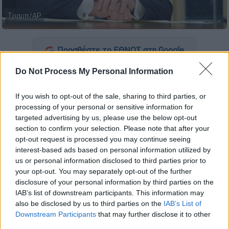
Τραμπ/AP
Προσθέστε το ΕΘΝΟΣ στη Google
Do Not Process My Personal Information
Το μέσο κοινωνικής δικτύωση του
Έλον
Μασκ
,
το Χ (πρώην Twitter), κατέληξε σε
If you wish to opt-out of the sale, sharing to third parties, or
συμφωνία με τον Αμερικανό πρόεδρο
processing of your personal or sensitive information for
Ντόναλντ
Τραμπ
να του καταβάλει 10 εκατ.
targeted advertising by us, please use the below opt-out
section to confirm your selection. Please note that after your
δολάρια επειδή μπλόκαρε τον λογαριασμό
opt-out request is processed you may continue seeing
του το 2021, ανέφερε χθες Τετάρτη σε
interest-based ads based on personal information utilized by
άρθρο της η Wall Street Journal.
us or personal information disclosed to third parties prior to
your opt-out. You may separately opt-out of the further
disclosure of your personal information by third parties on the
ΔΙΑΒΑΣΤΕ ΕΠΙΣΗΣ
IAB’s list of downstream participants. This information may
also be disclosed by us to third parties on the
IAB’s List of
Κόσμος
|
13.02.2025 11:55
Downstream Participants
that may further disclose it to other
Τρόμος στο Μόναχο: Αυτοκίνητο
third parties.