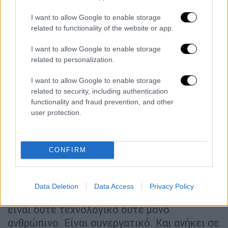
καριέρας επαναπροσδιορίζεται. Η δια βίου
I want to allow Google to enable storage
μάθηση παύει να είναι προαιρετική και
related to functionality of the website or app.
μετατρέπεται σε εργαλείο αυτογνωσίας και
προσαρμογής. Οι οργανισμοί καλούνται να
I want to allow Google to enable storage
δημιουργούν κουλτούρες που συνδυάζουν
related to personalization.
ανάπτυξη, σκοπό και ουσιαστική συμμετοχή.
I want to allow Google to enable storage
related to security, including authentication
Και τι σημαίνει σήμερα ηγεσία; Σήμερα,
functionality and fraud prevention, and other
σημαίνει ισορροπία. Δίπλα στην
ΤΝ
,
user protection.
χρειάζονται περισσότερο από ποτέ η κρίση,
οι αξίες και η ικανότητα να δημιουργούμε
περιβάλλοντα όπου η τεχνολογία ενισχύει
CONFIRM
τον άνθρωπο, όχι τον αντικαθιστά.
Η
NEPA
κλείνει με εκτιμήσεις για το πού
Data Deletion
Data Access
Privacy Policy
πηγαίνουμε: «Το μέλλον της εργασίας δεν
είναι ούτε τεχνολογικό ούτε μόνο
ανθρώπινο. Είναι συνεργατικό. Και ανήκει σε