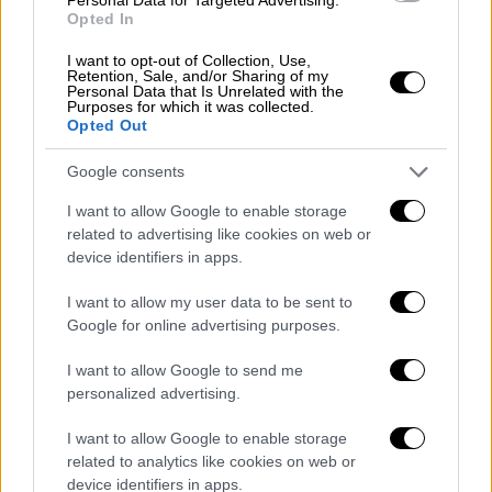
δεξιοτήτων, αλλά και της ίδιας της έννοιας
Opted In
της
επαγγελματικής ταυτότητας.
Όπως
I want to opt-out of Collection, Use,
επισημαίνεται, σε αυτό το νέο περιβάλλον,
Retention, Sale, and/or Sharing of my
Personal Data that Is Unrelated with the
εκείνο που κάνει τη διαφορά δεν είναι η
Purposes for which it was collected.
Opted Out
τεχνολογική δεξιότητα, αλλά η ικανότητα
προσαρμογής, η περιέργεια, η ενσυναίσθηση
Google consents
και η ηθική πυξίδα. Οι δεξιότητες του
I want to allow Google to enable storage
μέλλοντος είναι, ουσιαστικά, ανθρώπινες.
related to advertising like cookies on web or
device identifiers in apps.
«Το μέλλον της εργασίας δεν είναι ούτε
τεχνολογικό ούτε μόνο ανθρώπινο. Είναι
I want to allow my user data to be sent to
συνεργατικό»
Google for online advertising purposes.
Η
NEPA
επισημαίνει
ότι η δια βίου μάθηση
I want to allow Google to send me
μετατρέπεται σε στρατηγικό εργαλείο, όχι
personalized advertising.
απλώς για επαγγελματική εξέλιξη, αλλά για
I want to allow Google to enable storage
βαθύτερη προσαρμογή σε έναν κόσμο που
related to analytics like cookies on web or
αλλάζει διαρκώς. Η έννοια της σταθερής
device identifiers in apps.