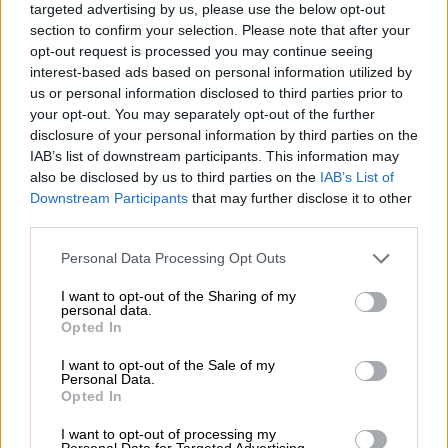
ταχύτητα και ακρίβεια, οι άνθρωποι
targeted advertising by us, please use the below opt-out
εστιάζουν ξανά σε εκείνα που δεν
section to confirm your selection. Please note that after your
αυτοματοποιούνται: τη στρατηγική σκέψη,
opt-out request is processed you may continue seeing
interest-based ads based on personal information utilized by
τη δημιουργικότητα, τη συναισθηματική
us or personal information disclosed to third parties prior to
νοημοσύνη. Η εργασία μετατοπίζεται από το
your opt-out. You may separately opt-out of the further
«εκτελώ» στο «συν-δημιουργώ».
disclosure of your personal information by third parties on the
IAB’s list of downstream participants. This information may
also be disclosed by us to third parties on the
IAB’s List of
ΔΙΑΒΑΣΤΕ ΕΠΙΣΗΣ
Downstream Participants
that may further disclose it to other
third parties.
Ελλάδα
|
10.06.2025 08:18
Please note that this website/app uses one or more Google
Θρίλερ με το νεκρό βρέθος στην
Personal Data Processing Opt Outs
services and may gather and store information including but
Πάρο: Σήμερα το πόρισμα του
not limited to your visit or usage behaviour. You may click to
I want to opt-out of the Sharing of my
ιατροδικαστή
personal data.
grant or deny consent to Google and its third-party tags to
Opted In
use your data for below specified purposes in below Google
consent section.
I want to opt-out of the Sale of my
Personal Data.
Opted In
Αυτή η αλλαγή παραδείγματος απαιτεί
επαναπροσδιορισμό όχι μόνο των
I want to opt-out of processing my
Personal Data for Targeted Advertising.