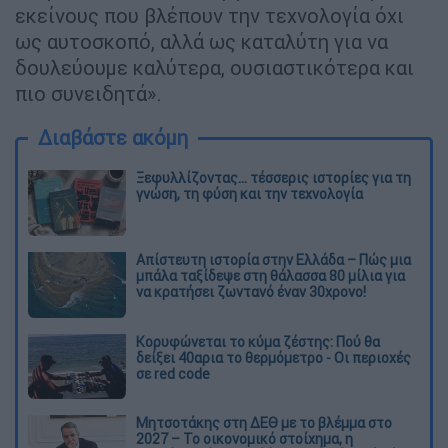
εκείνους που βλέπουν την τεχνολογία όχι
ως αυτοσκοπό, αλλά ως καταλύτη για να
δουλεύουμε καλύτερα, ουσιαστικότερα και
πιο συνειδητά».
Διαβάστε ακόμη
Ξεφυλλίζοντας... τέσσερις ιστορίες για τη
γνώση, τη φύση και την τεχνολογία
Απίστευτη ιστορία στην Ελλάδα – Πώς μια
μπάλα ταξίδεψε στη θάλασσα 80 μίλια για
να κρατήσει ζωντανό έναν 30χρονο!
Κορυφώνεται το κύμα ζέστης: Πού θα
δείξει 40αρια το θερμόμετρο - Οι περιοχές
σε red code
Μητσοτάκης στη ΔΕΘ με το βλέμμα στο
2027 – Το οικονομικό στοίχημα, η