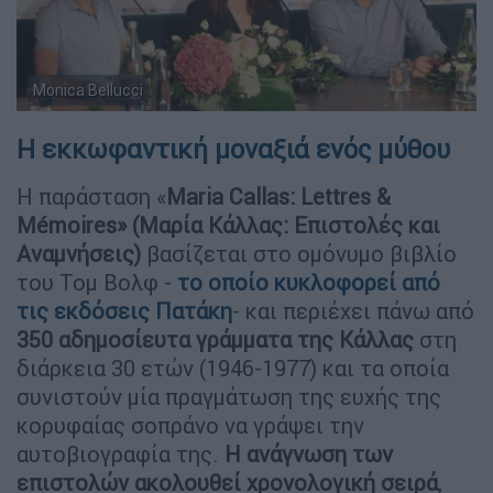
Τομ Βολφ, Μόνικα Μπελούτσι και Γιώργος Λυκιαρδόπουλος
Monica Bellucci
(Copyright: NDP)
Η εκκωφαντική μοναξιά ενός μύθου
Η παράσταση «
Maria Callas: Lettres &
Mémoires» (Μαρία Κάλλας: Επιστολές και
Αναμνήσεις)
βασίζεται στο ομόνυμο βιβλίο
του Τομ Βολφ -
το οποίο κυκλοφορεί από
τις εκδόσεις Πατάκη
- και περιέχει πάνω από
350 αδημοσίευτα γράμματα της Κάλλας
στη
διάρκεια 30 ετών (1946-1977) και τα οποία
συνιστούν μία πραγμάτωση της ευχής της
κορυφαίας σοπράνο να γράψει την
αυτοβιογραφία της.
Η ανάγνωση των
επιστολών ακολουθεί χρονολογική σειρά
,