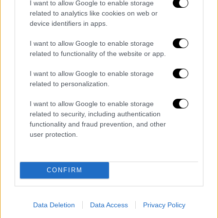
I want to allow Google to enable storage
related to analytics like cookies on web or
device identifiers in apps.
A post shared by Aggelos Geraioudakis (@aneoromancer)
I want to allow Google to enable storage
related to functionality of the website or app.
Η αισθαντική ανάγνωση από τη Μόνικα
I want to allow Google to enable storage
Μπελούτσι των αδημοσίευτων κείμενων και
related to personalization.
επιστολών της Ελληνίδας ντίβας της
I want to allow Google to enable storage
όπερας, έκανε πρεμιέρα τον Νοέμβριο του
related to security, including authentication
2019 στο θέατρο Marigny στο Παρίσι. «Η
functionality and fraud prevention, and other
παράσταση που φτιάξαμε, αρχικά, στο Παρίσι
user protection.
είχε ως σκοπό να είναι κάτι πολύ
προσωπικό, να είναι κάτι σαν ένας διάλογος
περισσότερο με τη Μαρία πάρα με την
CONFIRM
Κάλλας. Ωστόσο, η Μαρία δεν μπορεί να
υπάρξει χωρίς την Κάλλας. Γι' αυτό
Data Deletion
Data Access
Privacy Policy
σκεφτήκαμε με τη Μόνικα να δώσουμε μία