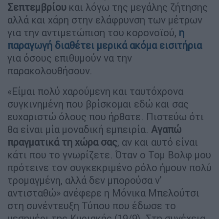
Σεπτεμβρίου
και λόγω της μεγάλης ζήτησης
αλλά και χάρη στην ελάφρυνση των μέτρων
για την αντιμετώπιση του κορονοϊού,
η
παραγωγή διαθέτει μερικά ακόμα εισιτήρια
για όσους επιθυμούν να την
παρακολουθήσουν.
«Είμαι πολύ χαρούμενη και ταυτόχρονα
συγκινημένη που βρίσκομαι εδώ και σας
ευχαριστώ όλους που ήρθατε. Πιστεύω ότι
θα είναι μία μοναδική εμπειρία.
Αγαπώ
πραγματικά τη χώρα σας
, αν και αυτό είναι
κάτι που το γνωρίζετε. Όταν ο Τομ Βολφ μου
πρότεινε τον συγκεκριμένο ρόλο ήμουν πολύ
τρομαγμένη, αλλά δεν μπορούσα ν'
αντισταθώ» ανέφερε η Μόνικα Μπελούτσι
στη συνέντευξη Τύπου που έδωσε το
μεσημέρι της Κυριακής (19/9). Στη συνέχεια,