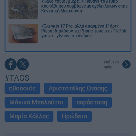
«Καλό ταξίδι μικρέ...»: Πέθανε το λευκό
κουτάβι που συμβίωνε με αγέλη λύκων στην
Κεντρική Μακεδονία
«Όχι γκέι 17 Pro, αλλά σπασμένο 11άρι»:
Ρώσοι διαλύουν τα iPhone τους στο TikTok
για να... γίνουν πιο άνδρες
επόμενο
άρθρο
#TAGS
ηθοποιός
Αριστοτέλης Ωνάσης
Μόνικα Μπελούτσι
παράσταση
Μαρία Κάλλας
Ηρώδειο