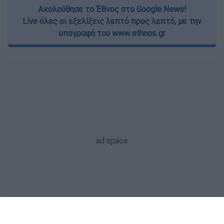
Ακολούθησε το Έθνος στο Google News!
Live όλες οι εξελίξεις λεπτό προς λεπτό, με την
υπογραφή του www.ethnos.gr