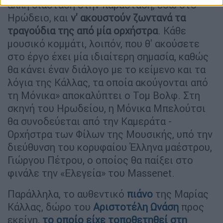
άλλη διάσταση στην παράσταση, εδώ στο
Ηρώδειο, και
ν' ακουστούν ζωντανά τα
τραγούδια της από μία ορχήστρα
. Κάθε
μουσικό κομμάτι, λοιπόν, που θ' ακούσετε
στο έργο έχει μία ιδιαίτερη σημασία, καθώς
θα κάνει έναν διάλογο με το κείμενο και τα
λόγια της Κάλλας, τα οποία ακούγονται από
τη Μόνικα» αποκαλύπτει ο Τομ Βολφ. Στη
σκηνή του Ηρωδείου, η Μόνικα Μπελούτσι
θα συνοδεύεται από την Καμεράτα -
Ορχήστρα των Φίλων της Μουσικής, υπό την
διεύθυνση του κορυφαίου Έλληνα μαέστρου,
Γιώργου Πέτρου, ο οποίος θα παίξει στο
φινάλε την «Ελεγεία» του Massenet.
Παράλληλα, το αυθεντικό
πιάνο
της Μαρίας
Κάλλας, δώρο του
Αριστοτέλη Ωνάση
προς
εκείνη,
το οποίο είχε τοποθετηθεί στη