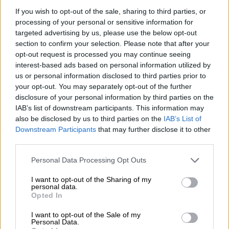
στα τελευταία χρόνια της ζωής της
»
If you wish to opt-out of the sale, sharing to third parties, or
υπογράμμισε ο σκηνοθέτης.
processing of your personal or sensitive information for
targeted advertising by us, please use the below opt-out
«Εκείνο που σέβομαι απεριόριστα σε εκείνη
section to confirm your selection. Please note that after your
opt-out request is processed you may continue seeing
είναι ο τρόπος με τον οποίο διαχειρίστηκε
interest-based ads based on personal information utilized by
τα τελευταία χρόνια της ζωής της.
us or personal information disclosed to third parties prior to
Είχε τόση αξιοπρέπεια. Έμαθα πολλά από
your opt-out. You may separately opt-out of the further
αυτή τη γυναίκα γιατί ήταν τόσο ακριβής,
disclosure of your personal information by third parties on the
IAB’s list of downstream participants. This information may
τόσο αφοσιωμένη στη δουλειά της, με όλη
also be disclosed by us to third parties on the
IAB’s List of
την ψυχή και την καρδιά της.
Είναι
Downstream Participants
that may further disclose it to other
παράδειγμα για μένα
. Κάθε φορά, φοβάμαι
third parties.
γιατί κάνουμε μία παράσταση σε
Please note that this website/app uses one or more Google
Personal Data Processing Opt Outs
διαφορετικές γλώσσες. Αυτή η άμεση επαφή
services and may gather and store information including but
με το κοινό είναι τόσο δυνατή.
Είναι μία
not limited to your visit or usage behaviour. You may click to
I want to opt-out of the Sharing of my
personal data.
εμπειρία για μένα που με κάνει καλύτερο
grant or deny consent to Google and its third-party tags to
Opted In
use your data for below specified purposes in below Google
ηθοποιό
» συμπληρώνει η διάσημη Ιταλίδα
consent section.
I want to opt-out of the Sale of my
σταρ.
Personal Data.