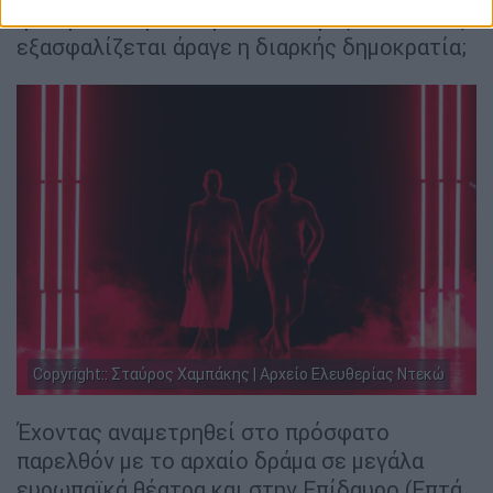
ηθική ευθύνη και την πολιτική εξουσία; Πώς
εξασφαλίζεται άραγε η διαρκής δημοκρατία;
Copyright:: Σταύρος Χαμπάκης | Αρχείο Ελευθερίας Ντεκώ
Έχοντας αναμετρηθεί στο πρόσφατο
παρελθόν με το αρχαίο δράμα σε μεγάλα
ευρωπαϊκά θέατρα και στην Επίδαυρο (Επτά