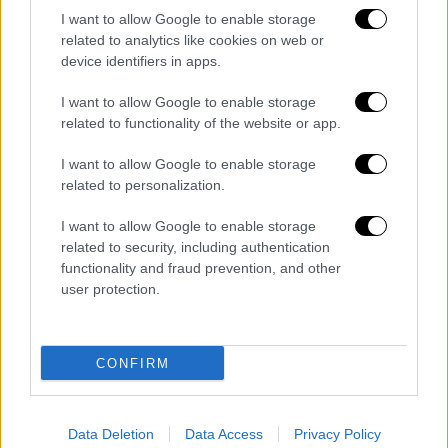
αλλά ως γνήσιο προστάτη των συμφερόντων
I want to allow Google to enable storage
του Κράτους, άρα και του δημοκρατικού
related to analytics like cookies on web or
πολιτεύματος.
device identifiers in apps.
Αντιμέτωπος με τις συνέπειες ενός
I want to allow Google to enable storage
εμφυλίου, ο Κρέων διατάζει να μην ταφεί ο
related to functionality of the website or app.
Πολυνείκης, εφόσον ηγήθηκε της εξέγερσης
I want to allow Google to enable storage
κατά της Θήβας. Η απόφαση αυτή
related to personalization.
υπογραμμίζει την πεποίθησή του ότι η
αφοσίωση στο κράτος είναι ύψιστης
I want to allow Google to enable storage
related to security, including authentication
σημασίας και η προδοσία πρέπει να
functionality and fraud prevention, and other
τιμωρείται αυστηρά, ώστε να διατηρείται η
user protection.
κοινωνική σταθερότητα. Οι πράξεις του
μπορούν να θεωρηθούν δικαιολογημένες, αν
τις δει κανείς υπό το πρίσμα της
CONFIRM
πραγματιστικής διακυβέρνησης και της
ανάγκης διατήρησης της πολιτειακής τάξης.
Πού βρίσκονται, όμως, τα όρια ανάμεσα στην
Data Deletion
Data Access
Privacy Policy