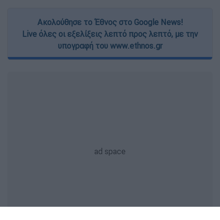
Ακολούθησε το Έθνος στο Google News!
Live όλες οι εξελίξεις λεπτό προς λεπτό, με την
υπογραφή του www.ethnos.gr