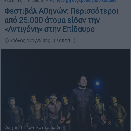
Ενότητες στο άρθρο:
📌 Αντιγόνη, η σύγκρουση δύο κόσμων
Φεστιβάλ Αθηνών: Περισσότεροι
από 25.000 άτομα είδαν την
«Αντιγόνη» στην Επίδαυρο
🕛 χρόνος ανάγνωσης: 3 λεπτά ┋
Copyright: Ελένη Κατρακαλίδη