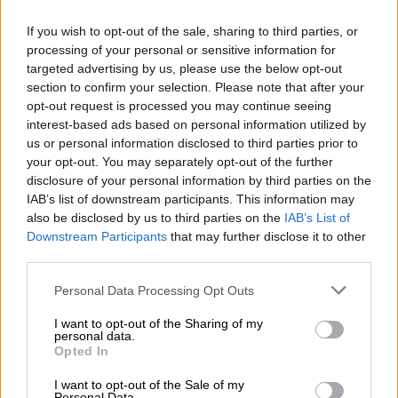
τη συνοδεία ζωντανής μουσικής, η Αντιγόνη
If you wish to opt-out of the sale, sharing to third parties, or
του Σοφοκλή
παρουσιάστηκε ως ένα
processing of your personal or sensitive information for
υποβλητικό, σωματικό θέαμα υψηλής
targeted advertising by us, please use the below opt-out
τεχνικής και καλλιτεχνικής δυσκολίας
, που
section to confirm your selection. Please note that after your
opt-out request is processed you may continue seeing
τίμησαν με την παρουσία τους—εκτός από
interest-based ads based on personal information utilized by
τις χιλιάδες κόσμου— εκπρόσωποι της
us or personal information disclosed to third parties prior to
πολιτικής ηγεσίας, των γραμμάτων και των
your opt-out. You may separately opt-out of the further
τεχνών.
disclosure of your personal information by third parties on the
IAB’s list of downstream participants. This information may
Μια
σύγχρονη τολμηρή ανάγνωση
του
also be disclosed by us to third parties on the
IAB’s List of
εμβληματικού έργου του ποιητή, η πρώτη
Downstream Participants
that may further disclose it to other
third parties.
από τις δυο παραγωγές του Εθνικού
Θεάτρου που θα φιλοξενηθούν στο Αρχαίο
Please note that this website/app uses one or more Google
Personal Data Processing Opt Outs
services and may gather and store information including but
Θέατρο Επιδαύρου —ακολουθεί η
not limited to your visit or usage behaviour. You may click to
I want to opt-out of the Sharing of my
εμβληματική Ορέστεια του Ευριπίδη, σε
personal data.
grant or deny consent to Google and its third-party tags to
Opted In
σκηνοθεσία του κορυφαίου σκηνοθέτη και
use your data for below specified purposes in below Google
δασκάλου Θεόδωρου Τερζόπουλου, που
consent section.
I want to opt-out of the Sale of my
Personal Data.