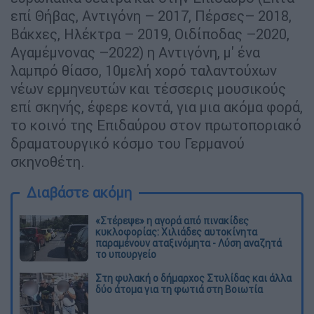
επί Θήβας, Αντιγόνη – 2017, Πέρσες– 2018,
Βάκχες, Ηλέκτρα – 2019, Οιδίποδας –2020,
Αγαμέμνονας –2022) η Αντιγόνη, μ' ένα
λαμπρό θίασο, 10μελή χορό ταλαντούχων
νέων ερμηνευτών και τέσσερις μουσικούς
επί σκηνής, έφερε κοντά, για μια ακόμα φορά,
το κοινό της Επιδαύρου στον πρωτοποριακό
δραματουργικό κόσμο του Γερμανού
σκηνοθέτη.
Διαβάστε ακόμη
«Στέρεψε» η αγορά από πινακίδες
κυκλοφορίας: Χιλιάδες αυτοκίνητα
παραμένουν αταξινόμητα - Λύση αναζητά
το υπουργείο
Στη φυλακή ο δήμαρχος Στυλίδας και άλλα
δύο άτομα για τη φωτιά στη Βοιωτία