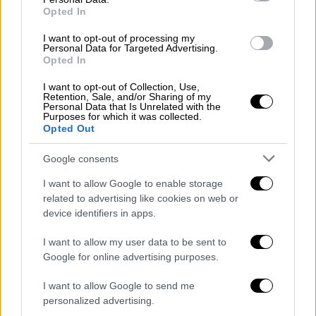
επιστρέφει στις 22 και στις 23 Αυγούστου,
Opted In
για να κλείσει τον φετινό Επιδαύριο κύκλο
του Φεστιβάλ στο Αρχαίο Θέατρο
I want to opt-out of processing my
Personal Data for Targeted Advertising.
Επιδαύρου.
Opted In
Αντιγόνη, η σύγκρουση δύο κόσμων
I want to opt-out of Collection, Use,
Retention, Sale, and/or Sharing of my
Personal Data that Is Unrelated with the
Στην Αντιγόνη, αυτό το βαθιά πολιτικό έργο
Purposes for which it was collected.
Opted Out
του Σοφοκλή για τη διαφορά ατόμου –
πολίτη, τα όρια της προσωπικής βούλησης
Google consents
μέσα σε μια οργανωμένη κοινωνία, αλλά και
I want to allow Google to enable storage
την ταυτότητα μιας λειτουργικής
related to advertising like cookies on web or
δημοκρατίας, ο Ράσε εξελίσσει την
device identifiers in apps.
ανατρεπτική σκηνική του γλώσσα. O
I want to allow my user data to be sent to
Γερμανός σκηνοθέτης διατυπώνει κρίσιμα
Google for online advertising purposes.
ερωτήματα για τη σύγκρουση της Αντιγόνης
με τον Κρέοντα, τον οποίο, όμως,
I want to allow Google to send me
αντιμετωπίζει – όχι ως αυταρχική φιγούρα,
personalized advertising.