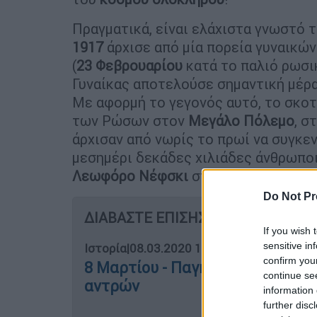
Πραγματικά, είναι ελάχιστα γνωστό τ
1917
άρχισε από μία πορεία γυναικών
(
23 Φεβρουαρίου
κατά το παλιό ρωσι
Γυναίκας αποτελούσε σημαντική μέρα 
Με αφορμή το γεγονός αυτό, το σκοτε
των Ρώσων στον
Μεγάλο Πόλεμο
, σ
άρχισαν από νωρίς το πρωί να συγκε
μεσημέρι δεκάδες χιλιάδες άνθρωποι 
Λεωφόρο Νέφσκι
στο κέντρο της πό
Do Not Pr
ΔΙΑΒΑΣΤΕ ΕΠΙΣΗΣ
If you wish 
sensitive in
Ιστορία
|
08.03.2020 10:11
confirm you
8 Μαρτίου - Παγκόσμια Ημέρα τη
continue se
αντρών
information 
further disc