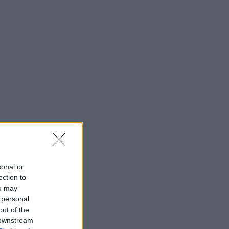
sonal or
ection to
ou may
 personal
out of the
 downstream