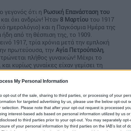
ο γεγονός ότι η
Ρωσική Επανάσταση του
 και όχι ανδρών! Ήταν
8 Μαρτίου
του 1917
κό ημερολόγιο) και η Παγκόσμια Ημέρα της
ήδη από τη θέσπιση της, το 1909.
ινό 1917, τρία χρόνια μετά την εμπλοκή
την πρωτεύουσα, την
Αγία Πετρούπολη
,
ντρώνεται πλήθος γυναικών! Μέχρι το
και κυρίως γυναίκες είχαν γεμίσει τη
λης.
ocess My Personal Information
to opt-out of the sale, sharing to third parties, or processing of your per
formation for targeted advertising by us, please use the below opt-out s
r selection. Please note that after your opt-out request is processed y
ς Γυναίκας: Μια γιορτή σε έναν κόσμο
eing interest-based ads based on personal information utilized by us or
disclosed to third parties prior to your opt-out. You may separately opt-
losure of your personal information by third parties on the IAB’s list of