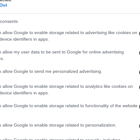
Out
video
consents
o allow Google to enable storage related to advertising like cookies on
evice identifiers in apps.
o allow my user data to be sent to Google for online advertising
s.
to allow Google to send me personalized advertising.
ς παρατήρησε πως το μέγα πλήθος με το
πό
κυρίες αστικής τάξης
, περισσότερες
o allow Google to enable storage related to analytics like cookies on
οντας την τωρινή εικόνα με διαδηλώσεις
evice identifiers in apps.
ργάτες.
o allow Google to enable storage related to functionality of the website
o allow Google to enable storage related to personalization.
ρίας προσχώρησαν και
αρκετοί άνδρες
ενώ
καν την αναταραχή, όπως γίνεται συνήθως.
o allow Google to enable storage related to security, including