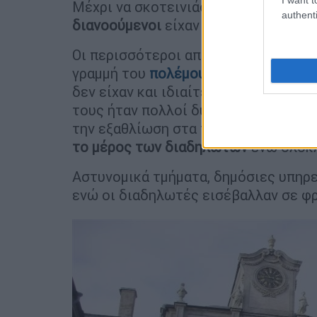
Μέχρι να σκοτεινιάσει,
100.000 εργάτ
authenti
διανοούμενοι
είχαν βγει στους δρόμ
Οι περισσότεροι από τους
έμπειρους
γραμμή του
πολέμου
και όσοι συγκεν
δεν είχαν και ιδιαίτερη εκτίμηση για
τους ήταν πολλοί δυσαρεστημένοι α
την εξαθλίωση στα πεδία των μαχών,
το μέρος των διαδηλωτών
ενώ ολόκλ
Αστυνομικά τμήματα, δημόσιες υπηρε
ενώ οι διαδηλωτές εισέβαλλαν σε φρ