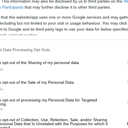
. This information may also be disclosed by us to third parties on the
IA
Participants
that may further disclose it to other third parties.
τούσαν πανό και όλες ζητούσαν αλλαγές,
 that this website/app uses one or more Google services and may gath
ά των υπερασπιστών της πατρίδας
»
including but not limited to your visit or usage behaviour. You may click 
 to Google and its third-party tags to use your data for below specifi
ogle consent section.
ακτικά μία άρρωστη οικονομία και η πείνα
στις πύλες των μεγάλων πόλεων της
l Data Processing Opt Outs
 περισσότερο ψωμί, γρήγορα έγιναν
εστώτος. Το «
Κάτω ο Τσάρος
», δονούσε την
o opt-out of the Sharing of my personal data.
In
o opt-out of the Sale of my Personal Data.
In
to opt-out of processing my Personal Data for Targeted
ing.
In
o opt-out of Collection, Use, Retention, Sale, and/or Sharing
ersonal Data that Is Unrelated with the Purposes for which it
lected.