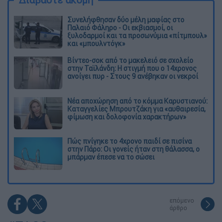
Συνελήφθησαν δύο μέλη μαφίας στο
Παλαιό Φάληρο - Οι εκβιασμοί, οι
ξυλοδαρμοί και τα προσωνύμια «πίτμπουλ»
και «μπουλντόγκ»
Βίντεο-σοκ από το μακελειό σε σχολείο
στην Ταϊλάνδη: Η στιγμή που ο 14χρονος
ανοίγει πυρ - Στους 9 ανέβηκαν οι νεκροί
Νέα αποχώρηση από το κόμμα Καρυστιανού:
Καταγγελίες Μπρουτζάκη για «αυθαιρεσία,
φίμωση και δολοφονία χαρακτήρων»
Πώς πνίγηκε το 4χρονο παιδί σε πισίνα
στην Πάρο: Οι γονείς ήταν στη θάλασσα, ο
μπάρμαν έπεσε να το σώσει
επόμενο
άρθρο