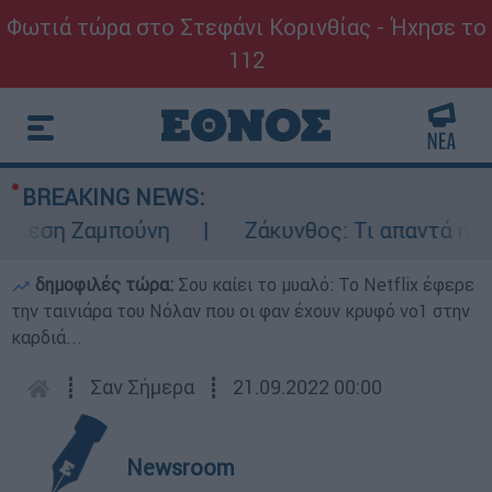
Φωτιά τώρα στο Στεφάνι Κορινθίας - Ήχησε το
112
BREAKING NEWS:
εση Ζαμπούνη
Ζάκυνθος: Τι απαντά η ΕΛΑΣ 
δημοφιλές τώρα:
Σου καίει το μυαλό: Το Netflix έφερε
την ταινιάρα του Νόλαν που οι φαν έχουν κρυφό νο1 στην
καρδιά...
┋
Σαν Σήμερα
┋
21.09.2022 00:00
Newsroom