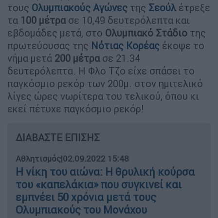
τους
Ολυμπιακούς Αγώνες
της
Σεούλ
έτρεξε
τα
100 μέτρα
σε 10,49 δευτερόλεπτα και
εβδομάδες μετά, στο
Ολυμπιακό Στάδιο
της
πρωτεύουσας της
Νότιας Κορέας
έκοψε το
νήμα μετά
200 μέτρα
σε 21.34
δευτερόλεπτα. Η Φλο Τζο είχε σπάσει το
παγκόσμιο ρεκόρ των 200μ. στον ημιτελικό
λίγες ώρες νωρίτερα του τελικού, όπου κι
εκεί πέτυχε παγκόσμιο ρεκόρ!
ΔΙΑΒΑΣΤΕ ΕΠΙΣΗΣ
Αθλητισμός
|
02.09.2022 15:48
Η νίκη του αιώνα: Η θρυλική κούρσα
του «καπελάκια» που συγκινεί και
εμπνέει 50 χρόνια μετά τους
Ολυμπιακούς του Μονάχου