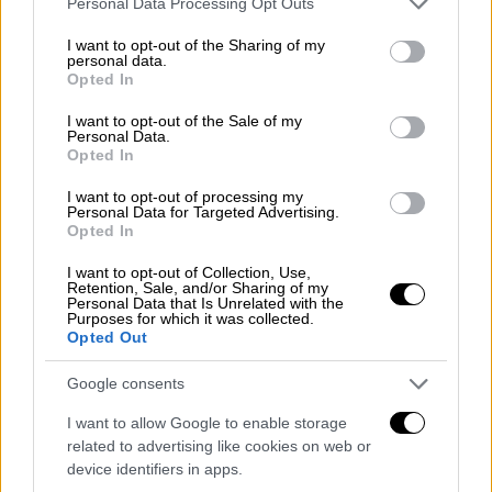
Personal Data Processing Opt Outs
Ήταν μόλις 39 χρονών!
services and may gather and store information including but
not limited to your visit or usage behaviour. You may click to
I want to opt-out of the Sharing of my
personal data.
Οι θεωρίες συνωμοσίας την
grant or deny consent to Google and its third-party tags to
Opted In
use your data for below specified purposes in below Google
προσπέρασαν...
consent section.
I want to opt-out of the Sale of my
Personal Data.
Ο θάνατος της σπρίντερ αμέσως
Opted In
συνδυάστηκε με χρήση
αναβολικών
. Οι
I want to opt-out of processing my
θεωρίες συνωμοσίας θέριεψαν· η
Personal Data for Targeted Advertising.
Opted In
σωματοδομή της Τζόινερ και οι επιδόσεις
της, συνηγορούσαν για κάτι παράξενο πίσω
I want to opt-out of Collection, Use,
Retention, Sale, and/or Sharing of my
από όλα αυτά. Ήρθε και ο ξαφνικός θάνατος
Personal Data that Is Unrelated with the
και το σενάριο επιστημονικής φαντασίας
Purposes for which it was collected.
Opted Out
ολοκληρώθηκε.
Google consents
«Αυτή η θεαματική αλλαγή ήταν πιο γρήγορη
από οτιδήποτε μπορεί να φανταστεί κανείς»,
I want to allow Google to enable storage
related to advertising like cookies on web or
είχε γράψει για τη Φλο Τζο ο
Καρλ Λιούις
device identifiers in apps.
στην αυτοβιογραφία του…