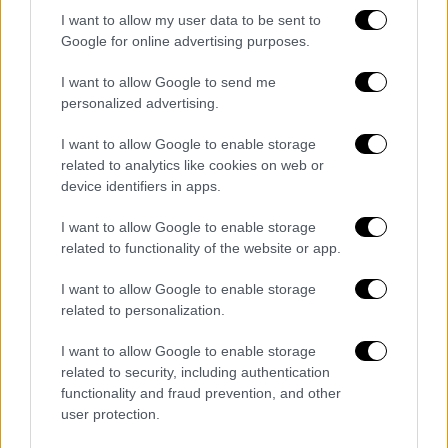
Πριν από το 1988 οι επιδόσεις της
I want to allow my user data to be sent to
αμερικανίδας ήταν 10,96 δευτερόλεπτα στα
Google for online advertising purposes.
100 μέτρα. Η βελτίωση (0,47’’ στα 100 και
I want to allow Google to send me
0,62’’ στα 200) ήταν πράγματι εξωπραγματική
personalized advertising.
για αθλητή σε τόσο μικρό χρονικό διάστημα.
Και σε όλα αυτά προσθέστε την αποχώρηση
I want to allow Google to enable storage
related to analytics like cookies on web or
της Τζόινερ από τους στίβους μετά την
device identifiers in apps.
τελετή λήξης των Ολυμπιακών Αγώνων του
«Χοντόρι».
I want to allow Google to enable storage
related to functionality of the website or app.
Αρνητική σε όλους τους ελέγχους
I want to allow Google to enable storage
ντόπινγκ
related to personalization.
Εδώ όμως υπάρχει ένα «αλλά», που απαντάει
I want to allow Google to enable storage
σε όλες τις εικασίες. Ένα «αλλά», που
related to security, including authentication
στομώνει κάθε μαχαίρι που επιδιώκει να
functionality and fraud prevention, and other
κόψει σπουδές επιτυχίες στον αθλητισμό,
user protection.
όπως εκείνες του
Κεντέρη
και της
Θάνου
…