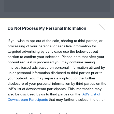
Τα ρεκόρ της αμερικανίδας σπρίντερ
παραμένουν ακατάρριπτα εδώ και 34 χρόνια!
Do Not Process My Personal Information
If you wish to opt-out of the sale, sharing to third parties, or
processing of your personal or sensitive information for
targeted advertising by us, please use the below opt-out
section to confirm your selection. Please note that after your
opt-out request is processed you may continue seeing
video
interest-based ads based on personal information utilized by
us or personal information disclosed to third parties prior to
your opt-out. You may separately opt-out of the further
disclosure of your personal information by third parties on the
IAB’s list of downstream participants. This information may
Η Φλόρενς Γκρίφιθ Τζόινερ, ένα βράδυ του
also be disclosed by us to third parties on the
IAB’s List of
Σεπτέμβρη του 1998 – δέκα χρόνια μετά τα
Downstream Participants
that may further disclose it to other
third parties.
ασύλληπτα ρεκόρ της – έγειρε να κοιμηθεί
για να μην ανοίξει τα μάτια της ποτέ ξανά!
Please note that this website/app uses one or more Google