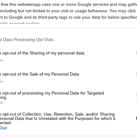
 τη ζωή σε ηλικία 68 ετών μια μέρα
σαν
 that this website/app uses one or more Google services and may gath
912 η οικογένεια Μπέμπου εγκαταστάθηκε
including but not limited to your visit or usage behaviour. You may click 
με την υπογραφή της ελληνοτουρκικής
 to Google and its third-party tags to use your data for below specifi
ogle consent section.
ών, που συνομολόγησε η κυβέρνηση
 της Σοφίας ήρθε στην Ελλάδα και
l Data Processing Opt Outs
o opt-out of the Sharing of my personal data.
In
o opt-out of the Sale of my Personal Data.
 από το τραγούδι «Παιδιά της Ελλάδος
In
to opt-out of processing my Personal Data for Targeted
ing.
In
o opt-out of Collection, Use, Retention, Sale, and/or Sharing
 πορεία τυχαία το 1930, τραγουδώντας σ'
ersonal Data that Is Unrelated with the Purposes for which it
lected.
ης
για να συνεισφέρει οικονομικά στην
Out
ρα κατέβηκε στην Αθήνα, όπου προσελήφθη