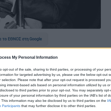
 το ΕΘΝΟΣ στη Google
α την Ελλάδα, ποιος ήταν τότε; Η
ocess My Personal Information
ι σου» και τόσων άλλων σπουδαίων
 του ’50 γοήτευσε μια γενιά κι εξακολουθεί
to opt-out of the sale, sharing to third parties, or processing of your per
formation for targeted advertising by us, please use the below opt-out s
r selection. Please note that after your opt-out request is processed y
 κόσμος όμως την έμαθε ως Βέμπο. Η ίδια
eing interest-based ads based on personal information utilized by us or
έμπο» επειδή έτσι είχε συνηθίσει να
disclosed to third parties prior to your opt-out. You may separately opt-
losure of your personal information by third parties on the IAB’s list of
. This information may also be disclosed by us to third parties on the
IA
πολη της Ανατολικής Θράκης στις 10
Participants
that may further disclose it to other third parties.