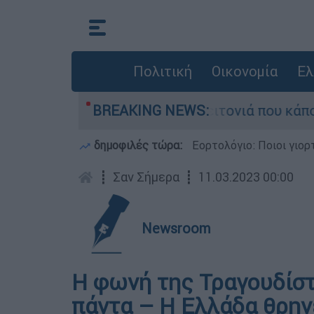
Πολιτική
Οικονομία
Ελ
ό τη μεγάλη φωτιά τη γειτονιά που κάποτε τους
BREAKING NEWS:
δημοφιλές τώρα:
Εορτολόγιο: Ποιοι γιο
┋
Σαν Σήμερα
┋
11.03.2023 00:00
Newsroom
Η φωνή της Τραγουδίστ
πάντα – Η Ελλάδα θρην