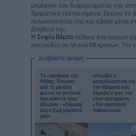
μπαλκόνι του διαμερίσματός της στ
δραματικά τεκταινόμενα. Εκείνο το 
πολυκατοικίας της και έβαλε μέσα στ
βοήθειά της.
Η Σοφία Βέμπο
πέθανε ένα παγερό ξ
επεισόδιο σε ηλικία 68 χρονών. Την
Διαβάστε ακόμη
Τα «γεράκια» της
«Κλειδί» η
Ψάθας: Έσωσαν
ιατροδικαστική για
από τη μεγάλη
τον 90χρονο που
φωτιά τη γειτονιά
έκρυβε ο γιος του
που κάποτε τους
στον καταψύκτη -
έδιωχνε - «Πέρασε
«Τον αγαπούσε
όλη η ζωή μπροστά
παθολογικά»
μου»