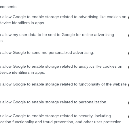
υ να συμμετάσχει στην επιθεώρηση
consents
 υπέγραψε και το πρώτο της συμβόλαιο στη
o allow Google to enable storage related to advertising like cookies on
ηνεύοντας τραγούδια του έρωτα.
evice identifiers in apps.
μπούτο της στον κινηματογράφο με την
o allow my user data to be sent to Google for online advertising
s.
: «Κάποιο μυστικό», «Άσε τον παλιόκοσμο να
to allow Google to send me personalized advertising.
 «Βιολέτα» στο θέατρο Σαμαρτζή,
 της επιτυχίες: «Πόσο λυπάμαι»
o allow Google to enable storage related to analytics like cookies on
evice identifiers in apps.
 Γιατί; Μετά την κήρυξη του πολέμου του
αγούδια και γίνεται η φωνή που εμψυχώνει
o allow Google to enable storage related to functionality of the website
και συγκλονίζει. Την ίδια εποχή, σε μία
ιλικό Ναυτικό 2.000 χρυσές λίρες. Με την
o allow Google to enable storage related to personalization.
ν στην Αθήνα, η Βέμπο φυγαδεύεται
 Ανατολή, όπου συνεχίζει να τραγουδά για
o allow Google to enable storage related to security, including
τεύματα.
cation functionality and fraud prevention, and other user protection.