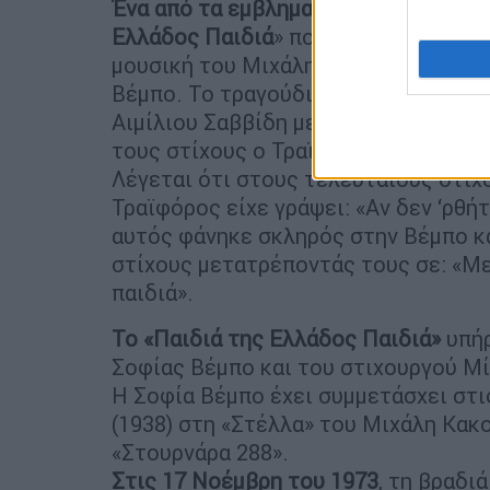
Ένα από τα εμβληματικά τραγούδια
το
Ελλάδος Παιδιά
» που είναι γραμμένο
μουσική του Μιχάλη Σουγιούλ. Ήταν 
Βέμπο. Το τραγούδι «πάτησε» πάνω στ
Αιμίλιου Σαββίδη με πρώτη ερμηνεύτ
τους στίχους ο Τραϊφόρος το 1940 κα
Λέγεται ότι στους τελευταίους στίχ
Τραϊφόρος είχε γράψει: «Αν δεν ‘ρθήτ
αυτός φάνηκε σκληρός στην Βέμπο κα
στίχους μετατρέποντάς τους σε: «Με
παιδιά».
Το «Παιδιά της Ελλάδος Παιδιά»
υπήρ
Σοφίας Βέμπο και του στιχουργού Μ
Η Σοφία Βέμπο έχει συμμετάσχει στι
(1938) στη «Στέλλα» του Μιχάλη Κακο
«Στουρνάρα 288».
Στις 17 Νοέμβρη του 1973
, τη βραδι