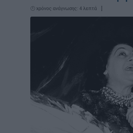
🕛 χρόνος ανάγνωσης: 4 λεπτά ┋