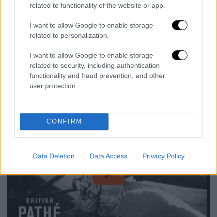
αμερικανού αεροπόρου πέταγε πάνω από το
related to functionality of the website or app.
αεροδρόμιο «Λε Μπουρζέ» του Παρισιού. Ο
Λίντμπεργκ δεν μπορούσε να εξηγήσει τι
I want to allow Google to enable storage
related to personalization.
ήταν όλο εκείνο το κυκλοφοριακό χάος που
έβλεπε στους δρόμους γύρω από το
I want to allow Google to enable storage
αεροδρόμιο. Μόνο όταν άγγιξε το έδαφος
related to security, including authentication
αντιλήφθηκε ότι εκατο¬ντάδες γάλλοι
functionality and fraud prevention, and other
user protection.
ανέμεναν σε κατάσταση υστερίας τον ήρωα
του Νέου Κόσμου.
CONFIRM
Data Deletion
Data Access
Privacy Policy
video