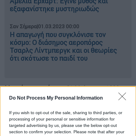
Αμέλια Έρχαρτ: Έγινε μύθος και
εξαφανίστηκε μυστηριωδώς
Σαν Σήμερα
|
01.03.2023 00:00
Η απαγωγή που συγκλόνισε τον
κόσμο: Ο διάσημος αεροπόρος
Τσαρλς Λίντμπεργκ και οι θεωρίες
ότι σκότωσε το παιδί του
Μια μέρα σαν σήμερα
, 21 Μαΐου του 1932,
πέντε χρόνια μετά τον άθλο του Λίντμπεργκ,
Do Not Process My Personal Information
η Αμέλια Έρχαρτ διασχίζει μόνη τον
Ατλαντικό πετώντας από Χάρμπορ Γκρέις
If you wish to opt-out of the sale, sharing to third parties, or
της Νέας Γης προς το Παρίσι, αλλά… Τα
processing of your personal or sensitive information for
targeted advertising by us, please use the below opt-out
σχέδια της Έρχαρτ τα χάλασε ο καιρός.
section to confirm your selection. Please note that after your
Έπειτα από μία πτήση διάρκειας 14 ωρών και