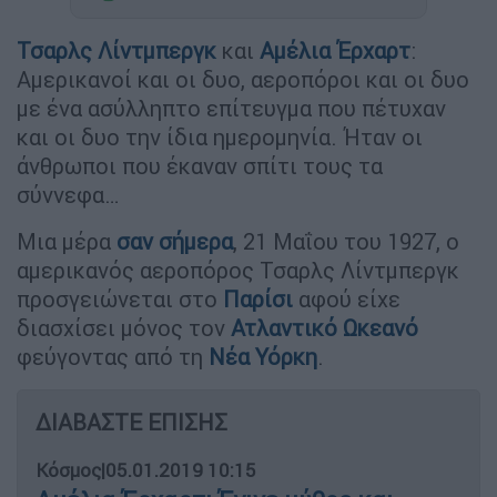
Τσαρλς Λίντμπεργκ
και
Αμέλια Έρχαρτ
:
Αμερικανοί και οι δυο, αεροπόροι και οι δυο
με ένα ασύλληπτο επίτευγμα που πέτυχαν
και οι δυο την ίδια ημερομηνία. Ήταν οι
άνθρωποι που έκαναν σπίτι τους τα
σύννεφα…
Μια μέρα
σαν σήμερα
, 21 Μαΐου του 1927, ο
αμερικανός αεροπόρος Τσαρλς Λίντμπεργκ
προσγειώνεται στο
Παρίσι
αφού είχε
διασχίσει μόνος τον
Ατλαντικό Ωκεανό
φεύγοντας από τη
Νέα Υόρκη
.
ΔΙΑΒΑΣΤΕ ΕΠΙΣΗΣ
Κόσμος
|
05.01.2019 10:15