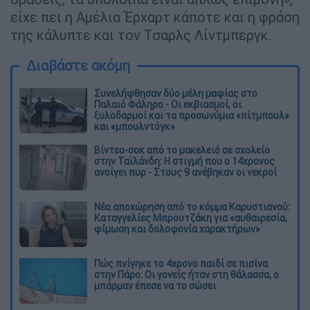
είχε πει η Αμέλια Έρχαρτ κάποτε και η φράση
της κάλυπτε και τον Τσαρλς Λίντμπεργκ.
Διαβάστε ακόμη
Συνελήφθησαν δύο μέλη μαφίας στο
Παλαιό Φάληρο - Οι εκβιασμοί, οι
ξυλοδαρμοί και τα προσωνύμια «πίτμπουλ»
και «μπουλντόγκ»
Βίντεο-σοκ από το μακελειό σε σχολείο
στην Ταϊλάνδη: Η στιγμή που ο 14χρονος
ανοίγει πυρ - Στους 9 ανέβηκαν οι νεκροί
Νέα αποχώρηση από το κόμμα Καρυστιανού:
Καταγγελίες Μπρουτζάκη για «αυθαιρεσία,
φίμωση και δολοφονία χαρακτήρων»
Πώς πνίγηκε το 4χρονο παιδί σε πισίνα
στην Πάρο: Οι γονείς ήταν στη θάλασσα, ο
μπάρμαν έπεσε να το σώσει