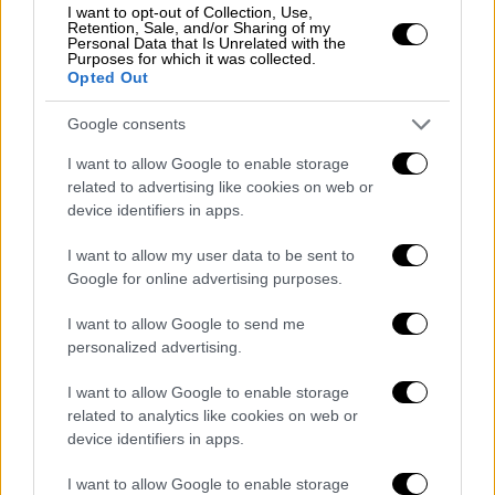
I want to opt-out of Collection, Use,
Retention, Sale, and/or Sharing of my
Personal Data that Is Unrelated with the
Purposes for which it was collected.
Opted Out
Google consents
video
I want to allow Google to enable storage
related to advertising like cookies on web or
device identifiers in apps.
I want to allow my user data to be sent to
Ήταν 20 Μαΐου του 1927 όταν ο Λίντμπεργκ
Google for online advertising purposes.
απογειώθηκε από το Λονγκ Αϊλαντ· πέταξε
πάνω από τη Νέα Σκωτία, τη Νέα Γη, πάνω
I want to allow Google to send me
personalized advertising.
από το νότιο άκρο της
Ιρλανδίας
και της
Αγγλίας
και στη συνεχεία, παρότι
I want to allow Google to enable storage
καταβεβλημένος, πέταξε πάνω από τη Μάγχη
related to analytics like cookies on web or
και τη Γαλλία.
device identifiers in apps.
Λίγο μετά τις 10 το βράδυ το μονοπλάνο του
I want to allow Google to enable storage