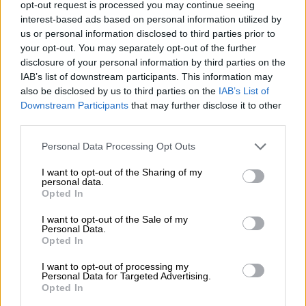
opt-out request is processed you may continue seeing
56 λεπτών, με δυνατούς βόρειους ανέμους
interest-based ads based on personal information utilized by
και συνθήκες παγετού αλλά και μηχανικά
us or personal information disclosed to third parties prior to
your opt-out. You may separately opt-out of the further
προβλήματα να δυσχεραίνουν το ταξίδι, η
disclosure of your personal information by third parties on the
Αμέλια προσγειώθηκε σε ένα χωράφι στο
IAB’s list of downstream participants. This information may
Κάλμορ, βόρεια του Ντέρι της Βόρειας
also be disclosed by us to third parties on the
IAB’s List of
Ιρλανδίας. Όταν ντόπιος εργάτης την
Downstream Participants
that may further disclose it to other
third parties.
πλησίασε και τη ρώτησε «Ήρθες από
μακριά;» η Αμέλια απάντησε: «Από την
Please note that this website/app uses one or more Google
Personal Data Processing Opt Outs
Αμερική»!
services and may gather and store information including but
not limited to your visit or usage behaviour. You may click to
I want to opt-out of the Sharing of my
personal data.
Ο Λίντμπεργκ είχε
, πέντε χρόνια πριν,
grant or deny consent to Google and its third-party tags to
Opted In
use your data for below specified purposes in below Google
καταφέρει να διασχίσει τον Ατλαντικό,
consent section.
I want to opt-out of the Sale of my
διανύοντας, μόνος του και χωρίς ενδιάμεση
Personal Data.
στάση, 5.800 χιλιόμετρα με το μονοθέσιο
Opted In
μονοκινητήριο αεροπλάνο του το θρυλικό
I want to opt-out of processing my
πλέον «Spirit of St. Louis».
Personal Data for Targeted Advertising.
Opted In