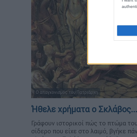
authenti
Ο απαγχονισμός του Πατριάρχη.
Ήθελε χρήματα ο Σκλάβος..
Γράφουν ιστορικοί πώς το πτώμα του
σίδερο που είχε στο λαιμό, βγήκε π