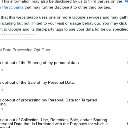
. This information may also be disclosed by us to third parties on the
IA
έστειλε εξάρχους στις επαρχίες με τους
Participants
that may further disclose it to other third parties.
υς τους Μητροπολίτες, προστάζοντας να
 that this website/app uses one or more Google services and may gath
έχει την εμπιστοσύνη της τουρκικής
including but not limited to your visit or usage behaviour. You may click 
δες να τον συκοφαντήσουν ότι ήταν
 to Google and its third-party tags to use your data for below specifi
 αρχισυνωμότης. Εκείνος που κατηγόρησε
ogle consent section.
ο μητροπολίτης Πισιδίας Ευγένιος, που από
ης, αλλά δεν τα κατάφερε».
l Data Processing Opt Outs
 1821. Πάμε όμως στις 16 του μήνα, όταν
πό τη θάλασσα. Τι γράφει ο Κορδάτος;
o opt-out of the Sharing of my personal data.
In
ου Πατριάρχη κρεμασμένο, σύμφωνα με τον
πριλίου ήρθαν οι δήμιοι, το ξεκρέμασαν και
o opt-out of the Sale of my Personal Data.
In
0 γροσίων. Αφού το παρέλαβαν οι Εβραίοι,
αντινούπολης και τέλος το έφεραν στην
to opt-out of processing my Personal Data for Targeted
ing.
αν ένα σίδερο και το ‘δέσαν στο λαιμό του
In
τιου κόλπου. Άλλοι πάλι λένε πως δεν το
σαν στους χριστιανούς. Υπάρχουν πολλές
o opt-out of Collection, Use, Retention, Sale, and/or Sharing
ersonal Data that Is Unrelated with the Purposes for which it
ποιοι από τους ξένους ιστορικούς, όπως ο
lected.