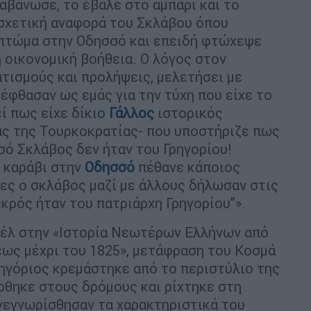
αβάνωσε, το έβαλε στο αμπάρι και το
 σχετική αναφορά του Σκλάβου όπου
 πτώμα στην Οδησσό και επειδή φτώχεψε
 οικονομική βοήθεια. Ο λόγος στον
ατισμούς και προλήψεις, μελετήσει με
έφθασαν ως εμάς για την τύχη που είχε το
ί πως είχε δίκιο
Γάλλος
ιστορικός
ας της Τουρκοκρατίας- που υποστήριζε πως
ό Σκλάβος δεν ήταν του Γρηγορίου!
ο καράβι στην
Οδησσό
πέθανε κάποιος
ες ο σκλάβος μαζί με άλλους δήλωσαν στις
κρός ήταν του πατριάρχη Γρηγορίου”».
νέλ στην «Ιστορία Νεωτέρων Ελλήνων από
ς μέχρι του 1825», μετάφραση του Κοσμά
Γρηγόριος κρεμάστηκε από το περιστύλιο της
ρθηκε στους δρόμους και ρίχτηκε στη
νεγνωρίσθησαν τα χαρακτηριστικά του