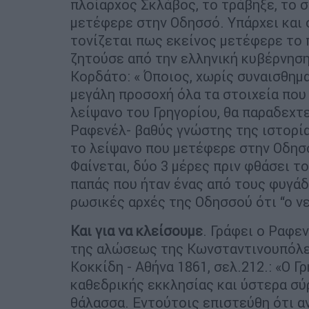
πλοίαρχος Σκλάβος, το τράβηξε, το σ
μετέφερε στην Οδησσό. Υπάρχει και
τονίζεται πως εκείνος μετέφερε το
ζητούσε από την ελληνική κυβέρνηση
Κορδάτο: « Όποιος, χωρίς συναισθημ
μεγάλη προσοχή όλα τα στοιχεία που 
λείψανο του Γρηγορίου, θα παραδεχτε
Ραφενέλ- βαθύς γνώστης της ιστορί
το λείψανο που μετέφερε στην Οδησσ
Φαίνεται, δύο 3 μέρες πριν φθάσει τ
παπάς που ήταν ένας από τους φυγάδ
ρωσικές αρχές της Οδησσού ότι “ο νε
Και για να κλείσουμε
. Γράφει ο Ραφε
της αλώσεως της Κωνσταντινουπόλεω
Κοκκίδη - Αθήνα 1861, σελ.212.: «Ο 
καθεδρικής εκκλησίας και ύστερα σύ
θάλασσα. Εντούτοις επιστεύθη ότι α