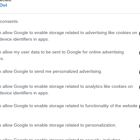
Out
νω. Η Αμερικανική Εγκυκλοπαίδεια, όμως,
η σορός του Πατριάρχη αλλά οι Εβραίοι και
consents
αν στους χριστιανούς.
στώθηκε πως δεν είναι η αλήθεια ότι ο
o allow Google to enable storage related to advertising like cookies on
 έσυρε στους δρόμους το πτώμα του
evice identifiers in apps.
o allow my user data to be sent to Google for online advertising
s.
to allow Google to send me personalized advertising.
o allow Google to enable storage related to analytics like cookies on
evice identifiers in apps.
o allow Google to enable storage related to functionality of the website
o allow Google to enable storage related to personalization.
o allow Google to enable storage related to security, including