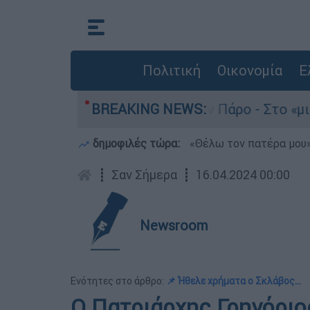
Πολιτική
Οικονομία
Ε
το του 4χρονου στην Πάρο - Στο «μικροσκόπιο» 
BREAKING NEWS:
δημοφιλές τώρα:
«Θέλω τον πατέρα μου»:
┋
Σαν Σήμερα
┋
16.04.2024 00:00
Newsroom
Ενότητες στο άρθρο:
📌 Ήθελε χρήματα ο Σκλάβος...
Ο Πατριάρχης Γρηγόριος