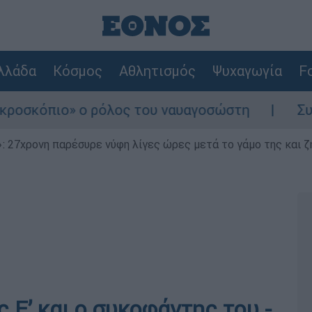
λλάδα
Κόσμος
Αθλητισμός
Ψυχαγωγία
Fo
ο ρόλος του ναυαγοσώστη
Συναγερμός στην
 27χρονη παρέσυρε νύφη λίγες ώρες μετά το γάμο της και ζη
 Ε’ και ο συκοφάντης του -