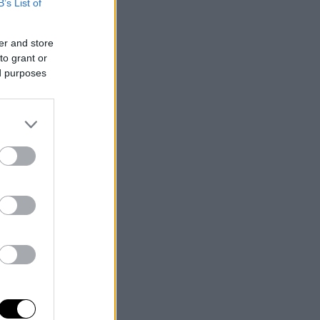
B’s List of
er and store
to grant or
ed purposes