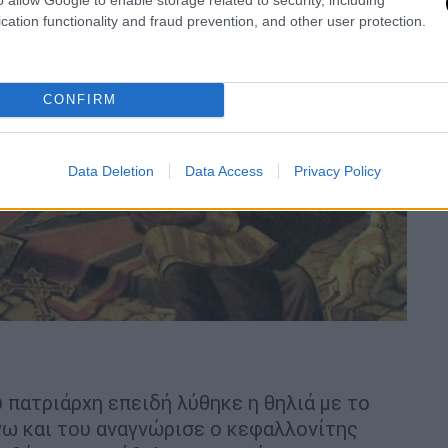
cation functionality and fraud prevention, and other user protection.
CONFIRM
Data Deletion
Data Access
Privacy Policy
.
 πατριάρχη επειδή λύθηκε η θηλιά με το
άνω και του αναγνώρισε ο κεφαλλονίτης