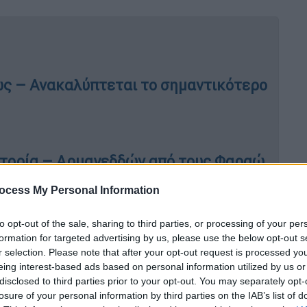
ως – Ανακαλύπτεται το σημαντικότερο
Ιστορία – Αρμαγεδδών από τους Φαραώ
μου και οι 34 μάχες που έχουν εκεί
ocess My Personal Information
to opt-out of the sale, sharing to third parties, or processing of your per
formation for targeted advertising by us, please use the below opt-out s
r selection. Please note that after your opt-out request is processed y
ιγίδες από τότε κι ακόμα περισσότερη
eing interest-based ads based on personal information utilized by us or
 ο ιστορικός Γιάννης Κορδάτος στην
disclosed to third parties prior to your opt-out. You may separately opt-
losure of your personal information by third parties on the IAB’s list of
«Αν και ο Πατριάρχης Γρηγόριος αφόρισε τον