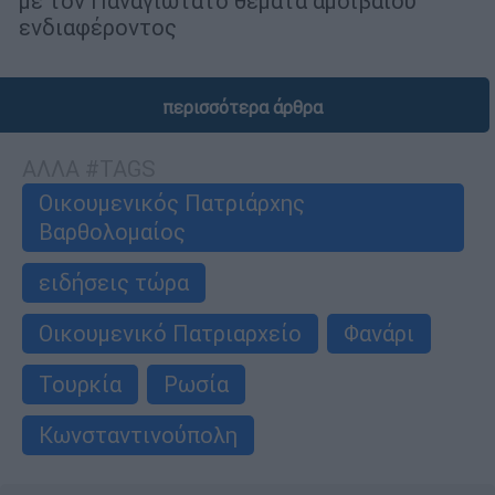
με τον Παναγιώτατο θέματα αμοιβαίου
ενδιαφέροντος
περισσότερα άρθρα
ΑΛΛΑ #TAGS
Οικουμενικός Πατριάρχης
Βαρθολομαίος
ειδήσεις τώρα
Οικουμενικό Πατριαρχείο
Φανάρι
Τουρκία
Ρωσία
Κωνσταντινούπολη