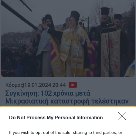
Κόσμος
|
19.01.2024 20:44
Συγκίνηση: 102 χρόνια μετά
Μικρασιατική καταστροφή τελέστηκαν
με λαμπρότητα τα Θεοφάνεια στην
Τρίγλια
Do Not Process My Personal Information
Πάνω από 250 πιστοί με καταγωγή από την
If you wish to opt-out of the sale, sharing to third parties, or
Τρίγλια βούτηξαν στα παγωμένα νερά της