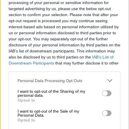
processing of your personal or sensitive information for
Προποντίδας
targeted advertising by us, please use the below opt-out
section to confirm your selection. Please note that after your
opt-out request is processed you may continue seeing
interest-based ads based on personal information utilized by
us or personal information disclosed to third parties prior to
your opt-out. You may separately opt-out of the further
disclosure of your personal information by third parties on the
IAB’s list of downstream participants. This information may
also be disclosed by us to third parties on the
IAB’s List of
Downstream Participants
that may further disclose it to other
third parties.
Please note that this website/app uses one or more Google
Personal Data Processing Opt Outs
services and may gather and store information including but
not limited to your visit or usage behaviour. You may click to
I want to opt-out of the Sharing of my
personal data.
grant or deny consent to Google and its third-party tags to
Opted In
use your data for below specified purposes in below Google
consent section.
I want to opt-out of the Sale of my
Κόσμος
|
05.07.2023 20:26
Personal Data.
Ρώσοι ιερείς καταφεύγουν στο
Opted In
Οικουμενικό Πατριαρχείο