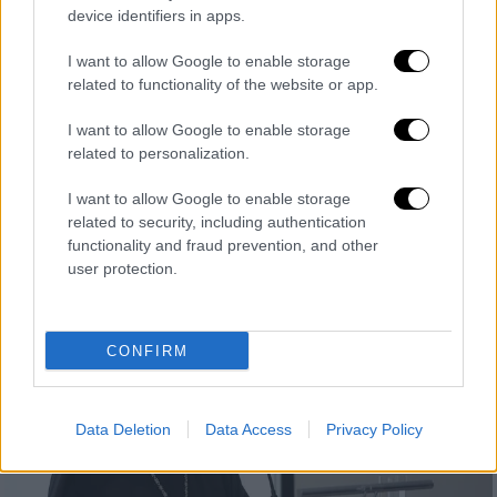
device identifiers in apps.
Κόσμος
|
25.04.2023 18:00
Απαλλάσσεται από τα καθήκοντά του ο
I want to allow Google to enable storage
Μέγας Αρχιμανδρίτης του Φαναρίου,
related to functionality of the website or app.
μετά τις κατηγορίες για κλοπή ρολογιού
I want to allow Google to enable storage
Την απαλλαγή των καθηκόντων του στο
related to personalization.
Φανάρι του αρχειοφύλακα Αγαθάγγελου
I want to allow Google to enable storage
αποφάσισε η Ιερά Σύνοδος
related to security, including authentication
functionality and fraud prevention, and other
user protection.
CONFIRM
Data Deletion
Data Access
Privacy Policy