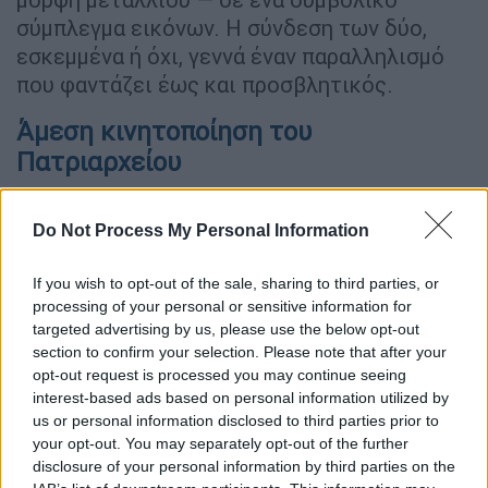
σύμπλεγμα εικόνων. Η σύνδεση των δύο,
εσκεμμένα ή όχι, γεννά έναν παραλληλισμό
που φαντάζει έως και προσβλητικός.
Άμεση κινητοποίηση του
Πατριαρχείου
Η αντίδραση του Οικουμενικού
Do Not Process My Personal Information
Πατριαρχείου ήταν άμεση. Η χρήση του
Σταυρού
σε μια ταινία τρόμου και μάλιστα σε
If you wish to opt-out of the sale, sharing to third parties, or
αφίσα όπου «το βασικό θέμα της είναι τα
processing of your personal or sensitive information for
φαντάσματα των ορφανών παιδιών», αλλά
targeted advertising by us, please use the below opt-out
και η χρησιμοποίηση του τίτλου, των
section to confirm your selection. Please note that after your
εικόνων και του ίδιου του κτηρίου του
opt-out request is processed you may continue seeing
interest-based ads based on personal information utilized by
Ορφανοτροφείου Πριγκήπου, αποτέλεσαν
us or personal information disclosed to third parties prior to
νομικό και ηθικό προπέτασμα ενστάσεων.
your opt-out. You may separately opt-out of the further
disclosure of your personal information by third parties on the
«Η ιστορία του
Ρωμαίικου
Ορφανοτροφείου