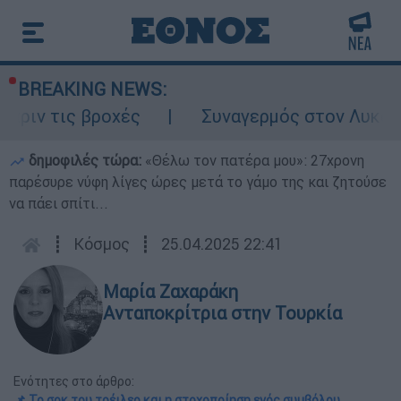
BREAKING NEWS:
ις βροχές
Συναγερμός στον Λυκαβηττό: Σ
δημοφιλές τώρα:
«Θέλω τον πατέρα μου»: 27χρονη
παρέσυρε νύφη λίγες ώρες μετά το γάμο της και ζητούσε
να πάει σπίτι...
┋
Κόσμος
┋
25.04.2025 22:41
Μαρία Ζαχαράκη
Ανταποκρίτρια στην Τουρκία
Ενότητες στο άρθρο:
📌 Το σοκ του τρέιλερ και η στοχοποίηση ενός συμβόλου