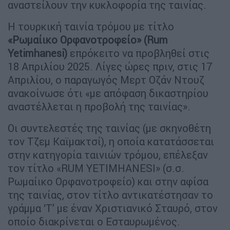
αναστείλουν την κυκλοφορία της ταινίας.
Η τουρκική ταινία τρόμου με τίτλο
«Ρωμαίικο Ορφανοτροφείο» (Rum
Yetimhanesi)
επρόκειτο να προβληθεί στις
18 Απριλίου 2025. Λίγες ώρες πριν, στις 17
Απριλίου, ο παραγωγός Μερτ Οζάν Ντουζ
ανακοίνωσε ότι «με απόφαση δικαστηρίου
αναστέλλεται η προβολή της ταινίας».
Οι συντελεστές της ταινίας (με σκηνοθέτη
τον Τζεμ Καϊμακτσί), η οποία κατατάσσεται
στην κατηγορία ταινιών τρόμου, επέλεξαν
τον τίτλο «RUM YETIMHANESI» (σ.σ.
Ρωμαίικο Ορφανοτροφείο) και στην αφίσα
της ταινίας, στον τίτλο αντικατέστησαν το
γράμμα ‘Τ’ με έναν Χριστιανικό Σταυρό, στον
οποίο διακρίνεται ο Εσταυρωμένος.