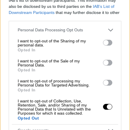
IAB’s list of downstream participants. This information may
Πριγκήπου
δεν μπορεί να είναι προϊόν ενός
also be disclosed by us to third parties on the
IAB’s List of
φανταστικού σεναρίου. Η πραγματική
Downstream Participants
that may further disclose it to other
third parties.
ιστορία του κτιρίου είναι κρυμμένη στις
μνήμες της
Ρωμαίικης
κοινότητας
, στα
Please note that this website/app uses one or more Google
Personal Data Processing Opt Outs
βιώματα και στους αγώνες της. Είμαστε σε
services and may gather and store information including but
not limited to your visit or usage behaviour. You may click to
I want to opt-out of the Sharing of my
επαφή με τους αρμοδίους του Υπουργείου
personal data.
grant or deny consent to Google and its third-party tags to
σχετικά με την άδεια, το περιεχόμενο και
Opted In
use your data for below specified purposes in below Google
την αφίσα», δήλωσε ο Λάκης Βίγκας, ο
consent section.
I want to opt-out of the Sale of my
οποίος ορίστηκε από το Πατριαρχείο να
Personal Data.
Opted In
έρθει σε επαφές με υψηλόβαθμους
αξιωματούχους της
Επαρχίας
I want to opt-out of processing my
Personal Data for Targeted Advertising.
Πριγκηπονήσων και του Υπουργείου
Opted In
Πολιτισμού.
I want to opt-out of Collection, Use,
Retention, Sale, and/or Sharing of my
Σύμφωνα με πληροφορίες από την
Personal Data that Is Unrelated with the
Purposes for which it was collected.
ομογενειακή εφημερίδα «
Ανατολή
», η
Opted Out
ανησυχία για τη χρήση του
Σταυρού
και των