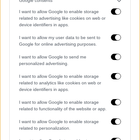
υπόλοιπων θρησκευτικών συμβόλων στην
Google consents
ταινία φαίνεται να έγινε αντιληπτή από τις
I want to allow Google to enable storage
τουρκικές αρχές. Ως αποτέλεσμα, οι
related to advertising like cookies on web or
παραγωγοί της ταινίας φέρονται να
device identifiers in apps.
απέστειλαν μήνυμα
προς το Οικουμενικό
I want to allow my user data to be sent to
Πατριαρχείο,
το περιεχόμενο του οποίου
Google for online advertising purposes.
παραμένει άγνωστο, ως μια προσπάθεια
κατευνασμού της αντίδρασης.
I want to allow Google to send me
personalized advertising.
Κρατική εμπλοκή και ευρύτερες
I want to allow Google to enable storage
διαστάσεις
related to analytics like cookies on web or
device identifiers in apps.
Ιδιαίτερη σημασία έχει το γεγονός, πάντως,
ότι η ταινία φέρεται να έλαβε κρατική
I want to allow Google to enable storage
χρηματοδότηση από το Υπουργείο
related to functionality of the website or app.
Πολιτισμού και άδεια από σχετική
I want to allow Google to enable storage
Διεύθυνση του υπουργείου. Η εμπλοκή
related to personalization.
κρατικών φορέων, τη στιγμή που η ταινία