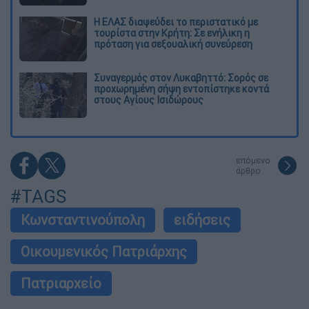
Η ΕΛΑΣ διαψεύδει το περιστατικό με
τουρίστα στην Κρήτη: Σε ενήλικη η
πρόταση για σεξουαλική συνεύρεση
Συναγερμός στον Λυκαβηττό: Σορός σε
προχωρημένη σήψη εντοπίστηκε κοντά
στους Αγίους Ισιδώρους
επόμενο
άρθρο
#TAGS
Κωνσταντινούπολη
ειδήσεις
Οικουμενικός Πατριάρχης
Πατριαρχείο