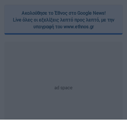
Ακολούθησε το Έθνος στο Google News!
Live όλες οι εξελίξεις λεπτό προς λεπτό, με την
υπογραφή του www.ethnos.gr