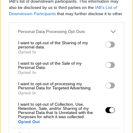
Σαν Σήμερα
|
05.05.2023 00:00
IAB’s list of downstream participants. This information may
Ποιος σκότωσε τον Ναπολέοντα; Οι
also be disclosed by us to third parties on the
IAB’s List of
Downstream Participants
that may further disclose it to other
Γάλλοι ακόμα αναζητούν τον
third parties.
δολοφόνο του Αυτοκράτορα τους
Please note that this website/app uses one or more Google
Personal Data Processing Opt Outs
services and may gather and store information including but
not limited to your visit or usage behaviour. You may click to
I want to opt-out of the Sharing of my
personal data.
grant or deny consent to Google and its third-party tags to
Πραγματικά οι
πλανήτες
Γη
, Ερμής,
Opted In
use your data for below specified purposes in below Google
Αφροδίτη, Άρης, Δίας και Κρόνος θα
consent section.
I want to opt-out of the Sale of my
βρίσκονταν- λίγο πολύ- σε μια ευθεία με τον
Personal Data.
Opted In
Ήλιο
. Επίσης, η
Σελήνη
θα ήταν σχεδόν
ευθυγραμμισμένη με τη Γη και τον
I want to opt-out of processing my
Personal Data for Targeted Advertising.
Ήλιο. Κάποιοι, στο Αστεροσκοπείο Γκρίφιθ
Opted In
στο Λος Άντζελες είχαν ακούσει για τη
I want to opt-out of Collection, Use,
γυναίκα που έκλαιγε γοερά το 1962, όταν
Retention, Sale, and/or Sharing of my
Personal Data that Is Unrelated with the
είχε καταγραφεί ανάλογη ευθυγράμμιση
Purposes for which it was collected.
πλανητών· περίμενε το τέλος του Κόσμου…
Opted Out