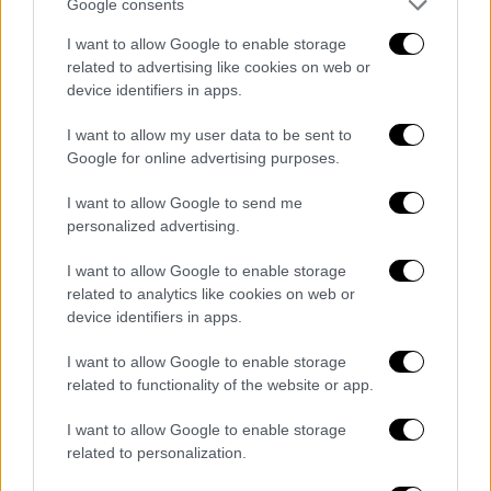
Google consents
I want to allow Google to enable storage
related to advertising like cookies on web or
device identifiers in apps.
I want to allow my user data to be sent to
Google for online advertising purposes.
I want to allow Google to send me
personalized advertising.
Ευθυγράμμιση πλανητών, ε και;
I want to allow Google to enable storage
related to analytics like cookies on web or
Για την
Ιστορία
, ούτε το 1962, ούτε και το
device identifiers in apps.
2000 σταμάτησε να ανασαίνει ο Κόσμος μας·
I want to allow Google to enable storage
όλα κύλησαν ομαλά, όπως μια μέρα πριν… Η
related to functionality of the website or app.
απόσταση από τους πλανήτες είναι πολύ
μεγάλη ώστε η βαρύτητα, τα μαγνητικά
I want to allow Google to enable storage
related to personalization.
πεδία, η ακτινοβολία κ.λπ. να έχουν κάποια
αισθητή επίδραση στη Γη. Στην