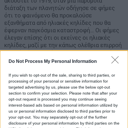
ακουστεί το 1919, όταν μια παρόμοια
διάταξη των πλανητών οδήγησε σε φήμες
ότι το φαινόμενο θα προκαλούσε
εξανθήματα από ηλιακές κηλίδες που θα
έφερναν παγκόσμια καταστροφή… Οι φήμες
έλεγαν επίσης ότι οι εκείνες οι ηλιακές
κηλίδες, μαζί με την κάπως ολέθρια επιρροή
του Δία, ήταν υπεύθυνες για την πανδημία
γρίπης του 1918.
Do Not Process My Personal Information
If you wish to opt-out of the sale, sharing to third parties, or
ΔΙΑΒΑΣΤΕ ΕΠΙΣΗΣ
processing of your personal or sensitive information for
targeted advertising by us, please use the below opt-out
Σαν Σήμερα
|
05.05.2022 00:05
section to confirm your selection. Please note that after your
Τραγωδία της Marfin: Οι τρεις νεκροί
opt-out request is processed you may continue seeing
ακόμη, 12 χρόνια μετά, περιμένουν
interest-based ads based on personal information utilized by
δικαίωση
us or personal information disclosed to third parties prior to
your opt-out. You may separately opt-out of the further
disclosure of your personal information by third parties on the