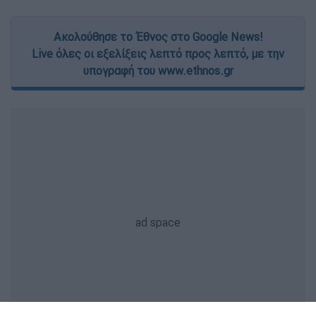
Ακολούθησε το Έθνος στο Google News!
Live όλες οι εξελίξεις λεπτό προς λεπτό, με την
υπογραφή του www.ethnos.gr