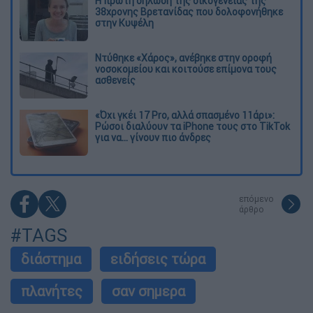
Η πρώτη δήλωση της οικογένειας της
38χρονης Βρετανίδας που δολοφονήθηκε
στην Κυψέλη
Ντύθηκε «Χάρος», ανέβηκε στην οροφή
νοσοκομείου και κοιτούσε επίμονα τους
ασθενείς
«Όχι γκέι 17 Pro, αλλά σπασμένο 11άρι»:
Ρώσοι διαλύουν τα iPhone τους στο TikTok
για να... γίνουν πιο άνδρες
επόμενο
άρθρο
#TAGS
διάστημα
ειδήσεις τώρα
πλανήτες
σαν σημερα