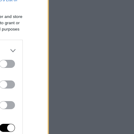
er and store
to grant or
ed purposes