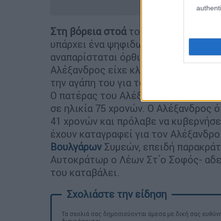
authenti
Στη βόρεια στοά
του υπερώου του ν
υπάρχει ένα ψηφιδωτό που εικονίζει
αναπαρίσταται όρθιος με πλήρη βασιλ
Αλέξανδρος είχε κληρονομήσει πολλέ
την αγάπη του για το κρασί, για τα π
Ο πατέρας του Αλέξανδρου, Βασίλειο
σε ηλικία 75 χρονών. Ο Αλέξανδρος 
41 χρονών και πρόλαβε να κυβερνήσει
έχουν καταγραφεί για τον Αλέξανδρο
Βουλγάρων
Συμεών, επειδή παρακράτ
Αυτοκράτωρ ο Λέων Στ΄ο Σοφός- αδε
του καταβάλει.
Τα σχολιά σας δημοσιεύονται άμεσα με δική σας ευθύνη