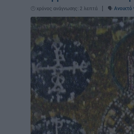
🕛 χρόνος ανάγνωσης: 2 λεπτά ┋ 🗣️
Ανοικτό 