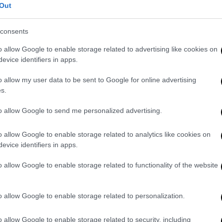
 οποίοι χτυπούν μια μπάλα με μπαστούνια.
Out
λε εαυτόν· κουράστηκε τόσο πολύ που
από την μύτη μέχρι που στο τέλος
consents
. Την επομένη ημέρα απλώς διαπιστώθηκε
o allow Google to enable storage related to advertising like cookies on
evice identifiers in apps.
ρικοί- ήταν γοητευτικός, επιπόλαιος,
o allow my user data to be sent to Google for online advertising
 τρυφηλό βιο και στις αθλητικές
s.
ικά ανίκανος. Πολλοί τον θεωρούν σκληρό
to allow Google to send me personalized advertising.
α ειδωλολατρία, αφού, όπως λέγεται,
ένου να θεραπευτεί η ανικανότητά του.
o allow Google to enable storage related to analytics like cookies on
evice identifiers in apps.
o allow Google to enable storage related to functionality of the website
στη Νορμανδία - Οι σύμμαχοι χαλάνε
o allow Google to enable storage related to personalization.
o allow Google to enable storage related to security, including