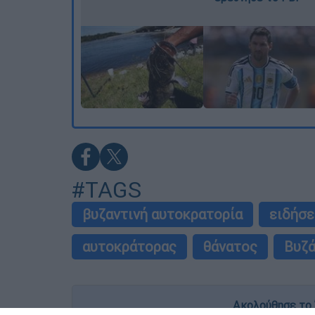
#TAGS
βυζαντινή αυτοκρατορία
ειδήσε
αυτοκράτορας
θάνατος
Βυζά
Ακολούθησε το 