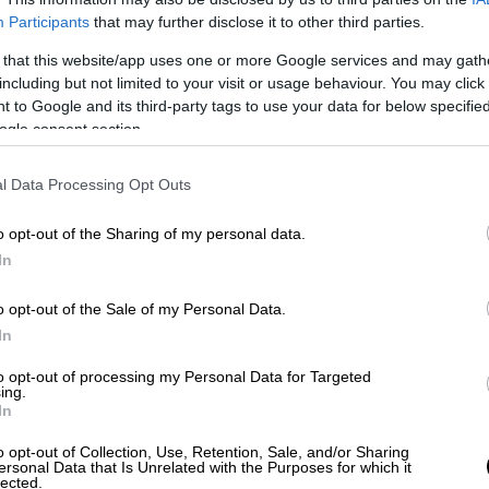
Participants
that may further disclose it to other third parties.
 that this website/app uses one or more Google services and may gath
including but not limited to your visit or usage behaviour. You may click 
 to Google and its third-party tags to use your data for below specifi
πέλι: Απόπειρα δολοφονίας του
ogle consent section.
 δράστες αθωώθηκαν παμψηφεί
l Data Processing Opt Outs
o opt-out of the Sharing of my personal data.
ρκική ναυαρχίδα και «καίγεται»
In
o opt-out of the Sale of my Personal Data.
In
to opt-out of processing my Personal Data for Targeted
δρος ο Γ’, γιος του Βασιλείου Α’ του
ing.
ρχε αύριο, ήπιε σαν να μην ξανάγγιζαν ποτέ
In
ό το τραπέζι και κάλεσε τους αυλικούς του
o opt-out of Collection, Use, Retention, Sale, and/or Sharing
 έμοιαζε με το σημερινό πόλο, το άθλημα
ersonal Data that Is Unrelated with the Purposes for which it
lected.