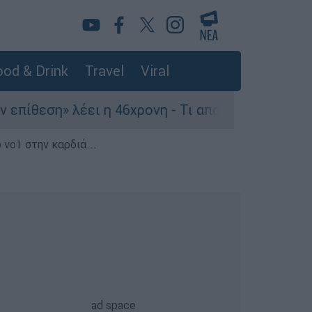
od & Drink
Travel
Viral
λέει η 46χρονη - Τι αποκάλυψε στους αστυνομικ
 νο1 στην καρδιά...