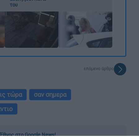
του
επόμενο άρθρο
ις τώρα
σαν σημερα
ντιο
Έθνος στο Google News!