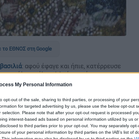
 το ΕΘΝΟΣ στη Google
βασιλιά
: αφού έφαγε και ήπιε, κατέρρευσε
 μας πόλο με άλογα! Αγώνας μέχρις
ocess My Personal Information
 παράξενα της
Ιστορίας
απίθανοι θάνατοι
to opt-out of the sale, sharing to third parties, or processing of your per
formation for targeted advertising by us, please use the below opt-out s
ά Πύρρου από κεραμίδι ή το τέλος του
r selection. Please note that after your opt-out request is processed y
ου κατέληξε έπειτα από ένα
γεύμα με
eing interest-based ads based on personal information utilized by us or
disclosed to third parties prior to your opt-out. You may separately opt-
ατος μονάρχη καταγράφηκε μια μέρα
σαν
losure of your personal information by third parties on the IAB’s list of
. This information may also be disclosed by us to third parties on the
IA