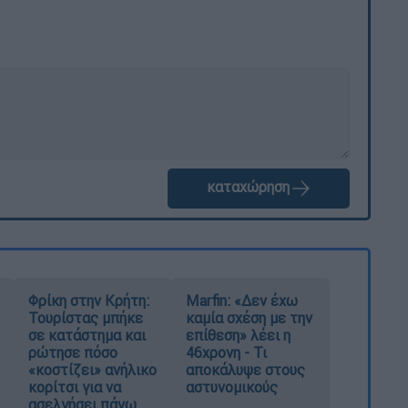
καταχώρηση
Φρίκη στην Κρήτη:
Marfin: «Δεν έχω
Τουρίστας μπήκε
καμία σχέση με την
σε κατάστημα και
επίθεση» λέει η
ρώτησε πόσο
46χρονη - Τι
«κοστίζει» ανήλικο
αποκάλυψε στους
κορίτσι για να
αστυνομικούς
ασελγήσει πάνω