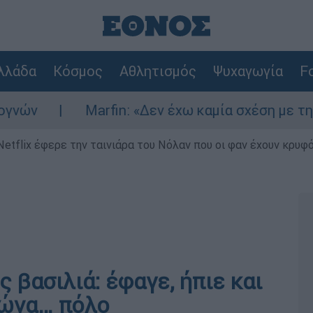
λλάδα
Κόσμος
Αθλητισμός
Ψυχαγωγία
Fo
Marfin: «Δεν έχω καμία σχέση με την επίθεση» 
Netflix έφερε την ταινιάρα του Νόλαν που οι φαν έχουν κρυφό
 βασιλιά: έφαγε, ήπιε και
γώνα… πόλο