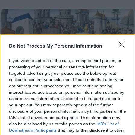
Do Not Process My Personal Information
If you wish to opt-out of the sale, sharing to third parties, or
processing of your personal or sensitive information for
targeted advertising by us, please use the below opt-out
section to confirm your selection. Please note that after your
opt-out request is processed you may continue seeing
interest-based ads based on personal information utilized by
us or personal information disclosed to third parties prior to
your opt-out. You may separately opt-out of the further
Σαν Σήμερα
|
12.04.2024 00:00
disclosure of your personal information by third parties on the
Δ’ Σταυροφορία: όταν οι Δυτικοί άνοιξαν
IAB’s list of downstream participants. This information may
την Κερκόπορτα της
also be disclosed by us to third parties on the
IAB’s List of
Κωνσταντινούπολης στους Οθωμανούς
Downstream Participants
that may further disclose it to other