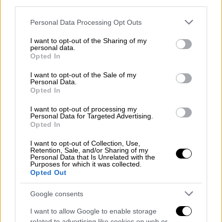
third parties.
«Το φως, το οποίο έκαιγε διαρκώς σε μια
γλώσσα που δεν είχε ποτέ λησμονηθεί και
Please note that this website/app uses one or more Google
Personal Data Processing Opt Outs
services and may gather and store information including but
που δεν είχε καν αλλοιωθεί στους κόλπους
not limited to your visit or usage behaviour. You may click to
I want to opt-out of the Sharing of my
των εγγραμμάτων, είχε σβήσει»!
personal data.
grant or deny consent to Google and its third-party tags to
Opted In
use your data for below specified purposes in below Google
consent section.
I want to opt-out of the Sale of my
Personal Data.
Opted In
I want to opt-out of processing my
Personal Data for Targeted Advertising.
Opted In
I want to opt-out of Collection, Use,
Retention, Sale, and/or Sharing of my
Personal Data that Is Unrelated with the
Purposes for which it was collected.
Opted Out
Google consents
I want to allow Google to enable storage
related to advertising like cookies on web or