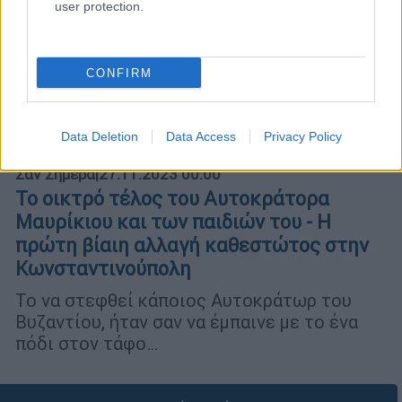
user protection.
CONFIRM
Data Deletion
Data Access
Privacy Policy
Σαν Σήμερα
|
27.11.2023 00:00
Το οικτρό τέλος του Αυτοκράτορα
Μαυρίκιου και των παιδιών του - Η
πρώτη βίαιη αλλαγή καθεστώτος στην
Κωνσταντινούπολη
Το να στεφθεί κάποιος Αυτοκράτωρ του
Βυζαντίου, ήταν σαν να έμπαινε με το ένα
πόδι στον τάφο…