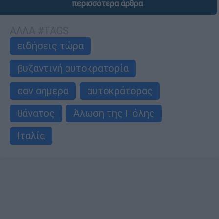
περισσότερα άρθρα
ΑΛΛΑ #TAGS
ειδήσεις τώρα
βυζαντινή αυτοκρατορία
σαν σημερα
αυτοκράτορας
θάνατος
Άλωση της Πόλης
Ιταλία