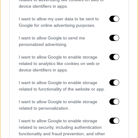
Σαν Σήμερα
|
25.12.2023 00:00
device identifiers in apps.
Χριστούγεννα γεμάτα... κατάνυξη και
I want to allow my user data to be sent to
αγάπη στη Βυζαντινή Αυτοκρατορία:
Google for online advertising purposes.
δολοφονίες, τυφλώσεις, σφαγές και Επί
Γης Ειρήνη
I want to allow Google to send me
personalized advertising.
Ήταν το 376, όταν καθιερώθηκε στην
Ανατολική Ρωμαϊκή Αυτοκρατορία- που
I want to allow Google to enable storage
εμείς ονομάζουμε Βυζαντινή- η γιορτή των
related to analytics like cookies on web or
Χριστουγέννων στις 25 Δεκεμβρίου και από
device identifiers in apps.
τότε το αίμα και οι ανόσιες πράξεις έρρεαν
I want to allow Google to enable storage
άφθονα…
related to functionality of the website or app.
I want to allow Google to enable storage
related to personalization.
I want to allow Google to enable storage
related to security, including authentication
functionality and fraud prevention, and other