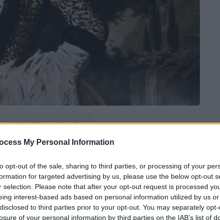
 το ΕΘΝΟΣ στη Google
ocess My Personal Information
σας Αμαλίας
διέσωσε- για λίγο- τον θρόνο
ς Δόσιος· ήταν δραστήριος, φιλομαθής, και
to opt-out of the sale, sharing to third parties, or processing of your per
συγγραφέας και τραπεζίτης. Και για τίποτα
formation for targeted advertising by us, please use the below opt-out s
r selection. Please note that after your opt-out request is processed y
όνομά του στις εγκυκλοπαίδειες (έστω στα
eing interest-based ads based on personal information utilized by us or
ρα
, 6 Σεπτεμβρίου του 1861 δεν αποπειράτο
disclosed to third parties prior to your opt-out. You may separately opt-
λλήνων Αμαλία!
losure of your personal information by third parties on the IAB’s list of