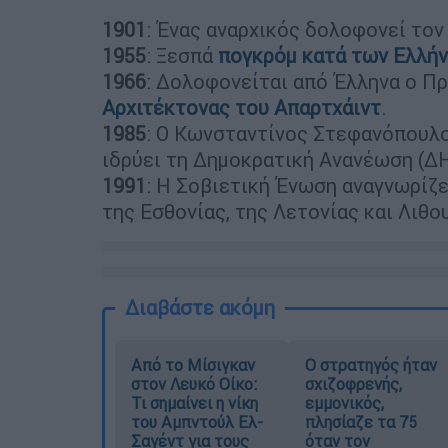
1901
: Ένας αναρχικός δολοφονεί το
1955
: Ξεσπά
πογκρόμ κατά των Ελλή
1966
: Δολοφονείται από Έλληνα ο Π
Αρχιτέκτονας του Απαρτχάιντ
.
1985
: Ο Κωνσταντίνος Στεφανόπουλο
ιδρύει τη Δημοκρατική Ανανέωση (Δ
1991
: Η Σοβιετική Ένωση αναγνωρίζε
της Εσθονίας, της Λετονίας και Λιθο
Διαβάστε ακόμη
Από το Μίσιγκαν
O στρατηγός ήταν
στον Λευκό Οίκο:
σχιζοφρενής,
Τι σημαίνει η νίκη
εμμονικός,
του Αμπντούλ Ελ-
πλησίαζε τα 75
Σαγέντ για τους
όταν τον