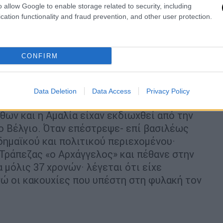
o allow Google to enable storage related to security, including
 χρόνια μάχη με τη θάλασσα
cation functionality and fraud prevention, and other user protection.
θυπουργός της Νότιας Αφρικής, ο
CONFIRM
Data Deletion
Data Access
Privacy Policy
Όθων και η Αμαλία είχαν εκδιωχθεί από την
ο Βέλγιο. Όταν επέστρεψε- επί βασιλέως
δημαϊκού και πολιτικού περιεχομένου·
Τράπεζας «ο Αρχάγγελος» και πέθανε στην
 μόλις 37 χρονών· λέγεται ότι είχε
νώ οι κακουχίες που υπέστη στη φυλακή τον