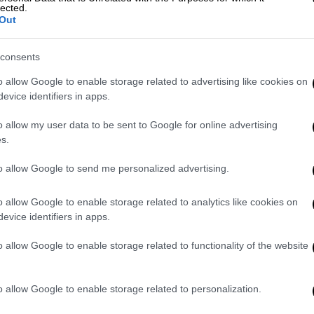
lected.
Out
σίλισσα να επιστρέψει από περίπατο στην
consents
τόλι του και την σημάδεψε ενώ εκείνη ήταν
o allow Google to enable storage related to advertising like cookies on
άτια με βλέμμα διαπεραστικό και έστρεψε το
evice identifiers in apps.
ασε· πυροβόλησε μεν, αλλά αστόχησε. Ο
o allow my user data to be sent to Google for online advertising
ταδικάστηκε σε θάνατο, αλλά η Βασίλισσα-
s.
πίσω από την υπόθεση τρομοκρατική
μετατράπηκε σε ισόβια· κλείσθηκε στις
to allow Google to send me personalized advertising.
α έναν μόνο χρόνο.
υναισθήματα συμπόνιας προς το βασιλικό
o allow Google to enable storage related to analytics like cookies on
evice identifiers in apps.
τά του εκείνη την εποχή.
o allow Google to enable storage related to functionality of the website
o allow Google to enable storage related to personalization.
υς της Γης: κόστισε 253 ανθρώπινες