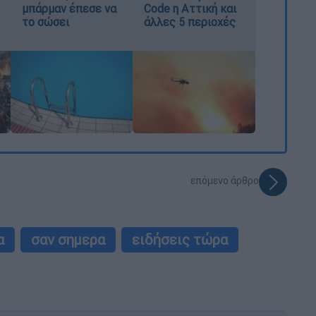
μπάρμαν έπεσε να
Code η Αττική και
το σώσει
άλλες 5 περιοχές
επόμενο άρθρο
α
σαν σημερα
ειδήσεις τώρα