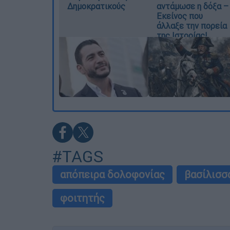
Δημοκρατικούς
αντάμωσε η δόξα –
Εκείνος που
άλλαξε την πορεία
της Ιστορίας!
#TAGS
απόπειρα δολοφονίας
βασίλισσ
φοιτητής