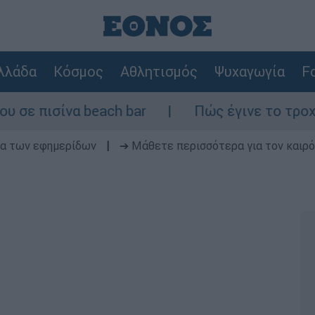
λλάδα
Κόσμος
Αθλητισμός
Ψυχαγωγία
Fo
να beach bar
Πώς έγινε το τροχαίο στη Λ
δα των εφημερίδων
|
➔ Μάθετε περισσότερα για τον καιρό