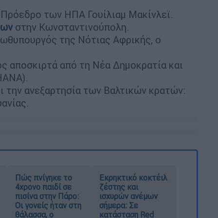
ν Πρόεδρο των ΗΠΑ Γουίλιαμ Μακίνλεϊ.
νων
στην Κωνσταντινούπολη.
ρωθυπουργός της Νότιας Αφρικής, ο
ς αποσκιρτά από τη Νέα Δημοκρατία και
ΗΑΝΑ).
ι την ανεξαρτησία των Βαλτικών κρατών:
υανίας.
Πώς πνίγηκε το
Εκρηκτικό κοκτέιλ
4χρονο παιδί σε
ζέστης και
πισίνα στην Πάρο:
ισχυρών ανέμων
Οι γονείς ήταν στη
σήμερα: Σε
θάλασσα, ο
κατάσταση Red