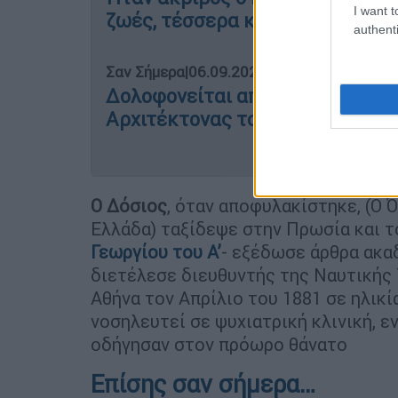
I want t
ζωές, τέσσερα καράβια και τρία
authenti
Σαν Σήμερα
|
06.09.2024 00:00
Δολοφονείται από Έλληνα ο Πρω
Αρχιτέκτονας του Απαρτχάιντ
Ο Δόσιος
, όταν αποφυλακίστηκε, (Ο 
Ελλάδα) ταξίδεψε στην Πρωσία και τ
Γεωργίου του Α’
- εξέδωσε άρθρα ακα
διετέλεσε διευθυντής της Ναυτικής 
Αθήνα τον Απρίλιο του 1881 σε ηλικία
νοσηλευτεί σε ψυχιατρική κλινική, ε
οδήγησαν στον πρόωρο θάνατο
Επίσης σαν σήμερα…