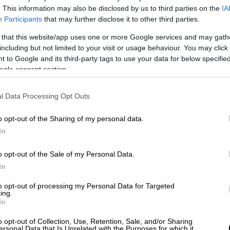
. This information may also be disclosed by us to third parties on the
IA
ονών φοιτητής της Νομικής· φανατικός κατά
Participants
that may further disclose it to other third parties.
στην έκδοση της εφημερίδας Το Μέλλον της
 that this website/app uses one or more Google services and may gath
ρθρα κατά του
Όθωνα
και της συζύγου του.
including but not limited to your visit or usage behaviour. You may click 
ος Δόσιος, ήταν νομικός και πολιτικός,
 to Google and its third-party tags to use your data for below specifi
 Εκκλησιαστικών. Μητέρα του Αριστείδη
ogle consent section.
ενείας των Μαυροκορδάτων.
l Data Processing Opt Outs
o opt-out of the Sharing of my personal data.
In
πά το πογκρόμ κατά των Ελλήνων στην
o opt-out of the Sale of my Personal Data.
In
to opt-out of processing my Personal Data for Targeted
ing.
In
αγνόησαν τα σενάρια τρομοκρατίας και
ύπησαν οι Παλαιστίνιοι
o opt-out of Collection, Use, Retention, Sale, and/or Sharing
ersonal Data that Is Unrelated with the Purposes for which it