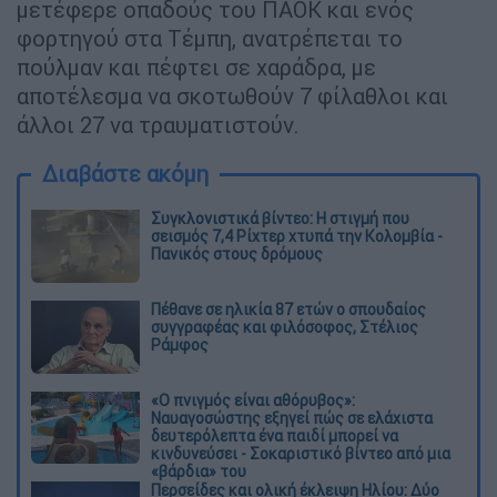
μετέφερε οπαδούς του ΠΑΟΚ και ενός
φορτηγού στα Τέμπη, ανατρέπεται το
πούλμαν και πέφτει σε χαράδρα, με
αποτέλεσμα να σκοτωθούν 7 φίλαθλοι και
άλλοι 27 να τραυματιστούν.
Διαβάστε ακόμη
Συγκλονιστικά βίντεο: Η στιγμή που
σεισμός 7,4 Ρίχτερ χτυπά την Κολομβία -
Πανικός στους δρόμους
Πέθανε σε ηλικία 87 ετών ο σπουδαίος
συγγραφέας και φιλόσοφος, Στέλιος
Ράμφος
«Ο πνιγμός είναι αθόρυβος»:
Ναυαγοσώστης εξηγεί πώς σε ελάχιστα
δευτερόλεπτα ένα παιδί μπορεί να
κινδυνεύσει - Σοκαριστικό βίντεο από μια
«βάρδια» του
Περσείδες και ολική έκλειψη Ηλίου: Δύο