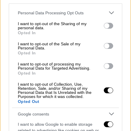
third parties.
υπουργό Αμυντικών Βιομηχανιών Ντμίτρι
Please note that this website/app uses one or more Google
Personal Data Processing Opt Outs
Ουστίνοφ, με την υπενθύμιση ότι οι
services and may gather and store information including but
σοβιετικοί επιστήμονες είχαν τη σχετική
not limited to your visit or usage behaviour. You may click to
I want to opt-out of the Sharing of my
personal data.
τεχνογνωσία.
grant or deny consent to Google and its third-party tags to
Opted In
use your data for below specified purposes in below Google
consent section.
I want to opt-out of the Sale of my
ΔΙΑΒΑΣΤΕ ΕΠΙΣΗΣ
Personal Data.
Opted In
Σαν Σήμερα
|
04.10.2023 00:00
I want to opt-out of processing my
Το τρένο – θρύλος που ταξίδεψαν ο
Personal Data for Targeted Advertising.
Opted In
Τολστόι, ο Βενιζέλος, ο Λένιν, η
Μάρλεν Ντίτριχ, ο Ηρακλής Πουαρό,
I want to opt-out of Collection, Use,
Retention, Sale, and/or Sharing of my
ο Τζέιμς Μπόντ και ο Ροζ Πάνθηρας,
Personal Data that Is Unrelated with the
Purposes for which it was collected.
τροχοδρομεί για πρώτη φορά
Opted Out
Google consents
Σαν Σήμερα
|
04.10.2024 00:00
Πρώτη «πράξη» της Τραγωδίας των
I want to allow Google to enable storage
Τεμπών με επτά νεκρούς, οι έξι φίλοι
related to advertising like cookies on web or