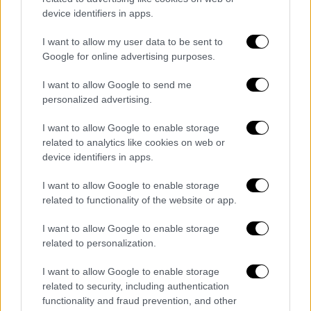
device identifiers in apps.
του ΠΑΟΚ
I want to allow my user data to be sent to
Google for online advertising purposes.
Το σχέδιο του Καραλιόφ
θα έμενε στο
I want to allow Google to send me
personalized advertising.
συρτάρι, αν στις 29 Ιουλίου 1955 ο
αμερικανός πρόεδρος Ντουάιτ Αϊζενχάουερ
I want to allow Google to enable storage
δεν ανακοίνωνε ότι η χώρα του προτίθεται
related to analytics like cookies on web or
να εκτοξεύσει ένα τεχνητό δορυφόρο το
device identifiers in apps.
1957, με αφορμή το Διεθνές Γεωφυσικό
I want to allow Google to enable storage
Έτος. Η πρόθεση των Αμερικανών αφύπνισε
related to functionality of the website or app.
τους σοβιετικούς ιθύνοντες, που
αποφάσισαν να υλοποιήσουν το σχέδιο
I want to allow Google to enable storage
related to personalization.
Καραλιόφ. Στις ΗΠΑ δεν πήραν στα σοβαρά
την ανακοίνωση των Σοβιετικών· τη
I want to allow Google to enable storage
θεώρησαν ως προπαγάνδα. Διαψεύστηκαν,
related to security, including authentication
όμως, καθώς στις 21:28:34 της 4ης
functionality and fraud prevention, and other