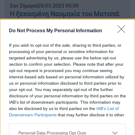
Σαν Σήμερα
|
28.03.2023 00:00
Η ξεχασμένη Ναυμαχία του Ματαπά:
Πώς οι Βρετανοί βύθισαν τον ιταλικό
στόλο μέσα στο σκοτάδι ανοιχτά του
Do Not Process My Personal Information
Ταίναρου
If you wish to opt-out of the sale, sharing to third parties, or
processing of your personal or sensitive information for
targeted advertising by us, please use the below opt-out
section to confirm your selection. Please note that after your
Το βράδυ
της δολοφονίας του Περτίνακα,
opt-out request is processed you may continue seeing
ένας από τους επιφανείς αξιωματούχους
interest-based ads based on personal information utilized by
της Κυβέρνησης, ο Δίδιος Ιουλιανός
us or personal information disclosed to third parties prior to
γλεντοκοπούσε με τους δικούς του. Το
your opt-out. You may separately opt-out of the further
disclosure of your personal information by third parties on the
επόμενο πρωί η γυναίκα και η κόρη του τον
IAB’s list of downstream participants. This information may
ξύπνησαν με φούρια: «σήκω, βγάλανε τον
also be disclosed by us to third parties on the
IAB’s List of
θρόνο στο σφυρί· τρέχα να αγοράσεις
Downstream Participants
that may further disclose it to other
εξουσία» φέρεται να του είπαν κι εκείνος
third parties.
«έτρεξε». Αρχικά του απαγορεύτηκε η
Please note that this website/app uses one or more Google
Personal Data Processing Opt Outs