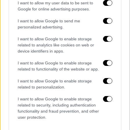
πολύ: τρεις μήνες μετά την εξαιρετική αγορά
I want to allow my user data to be sent to
του, ο Δίδιος Ιουλιανός δολοφονήθηκε στο
Google for online advertising purposes.
παλάτι από έναν στρατιώτη του. Σύμφωνα με
I want to allow Google to send me
τον ιστορικό Δίωνα Κάσσιο, που ζούσε στη
personalized advertising.
Ρώμη την εποχή εκείνη, τα τελευταία λόγια
του Ιουλιανού ήταν: «Μα, τι κακό έκανα,
I want to allow Google to enable storage
ποιόν σκότωσα;». Τον φουκαρά…
related to analytics like cookies on web or
device identifiers in apps.
ΔΙΑΒΑΣΤΕ ΕΠΙΣΗΣ
I want to allow Google to enable storage
related to functionality of the website or app.
Σαν Σήμερα
|
28.03.2024 00:00
I want to allow Google to enable storage
Ξεσπάει ο Πόλεμος της Κριμαίας: και
related to personalization.
πάλι η Ουκρανία στο επίκεντρο - Η
Ρωσία μετράει τις δυνάμεις της
I want to allow Google to enable storage
απέναντι στη Μεγάλη Βρετανία
related to security, including authentication
functionality and fraud prevention, and other
user protection.
Σαν Σήμερα
|
28.03.2025 00:00