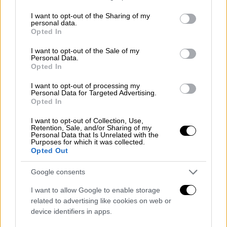
είσοδος στο… δημοπρατήριο και ο Δίδιος
services and may gather and store information including but
Ιουλιανός υποχρεώθηκε (για να μην γυρίσει
not limited to your visit or usage behaviour. You may click to
I want to opt-out of the Sharing of my
personal data.
grant or deny consent to Google and its third-party tags to
σπίτι με άδεια χέρια…) να κάνει τη δική του
Opted In
use your data for below specified purposes in below Google
προσφορά έξω από τη πύλη φωνάζοντας.
consent section.
I want to opt-out of the Sale of my
Καθώς η δημοπρασία συνεχιζόταν, οι
Personal Data.
Opted In
στρατιώτες ενημέρωναν τους δύο
πλειοδότες (μέσα και έξω από τον
I want to opt-out of processing my
Personal Data for Targeted Advertising.
στρατώνα) για τις προσφορές του άλλου.
Opted In
Στο τέλος ο Σουλπικιανός πρόσφερε 20.000
σεστέρτια για κάθε στρατιώτη και ο
I want to opt-out of Collection, Use,
Retention, Sale, and/or Sharing of my
Ιουλιανός έβαλε ακόμα πέντε χιλιάδες:
Personal Data that Is Unrelated with the
Purposes for which it was collected.
25.000 και η συμφωνία έκλεισε! Οι φρουροί
Opted Out
άνοιξαν τις πύλες και έχρισαν τον Ιουλιανό,
Google consents
Αυτοκράτορα· η γυναίκα και η κόρη του
έλαβαν επίσης τον τίτλο της «Αυγούστας».
I want to allow Google to enable storage
Λεφτά υπάρχουν είχε πει ο Δίδιος Ιουλιανός
related to advertising like cookies on web or
device identifiers in apps.
και το απέδειξε... Δεν το χάρηκε όμως για