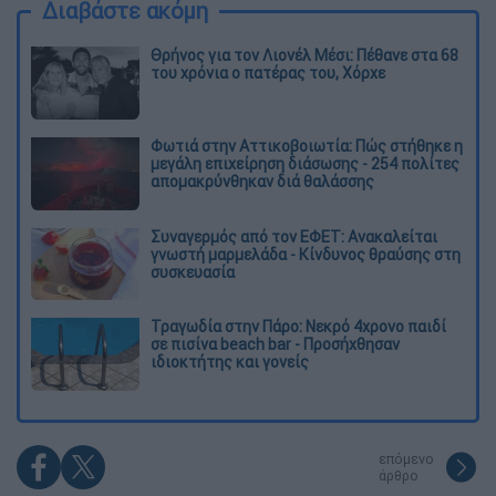
Διαβάστε ακόμη
Θρήνος για τον Λιονέλ Μέσι: Πέθανε στα 68
του χρόνια ο πατέρας του, Χόρχε
Φωτιά στην Αττικοβοιωτία: Πώς στήθηκε η
μεγάλη επιχείρηση διάσωσης - 254 πολίτες
απομακρύνθηκαν διά θαλάσσης
Συναγερμός από τον ΕΦΕΤ: Ανακαλείται
γνωστή μαρμελάδα - Κίνδυνος θραύσης στη
συσκευασία
Τραγωδία στην Πάρο: Νεκρό 4χρονο παιδί
σε πισίνα beach bar - Προσήχθησαν
ιδιοκτήτης και γονείς
επόμενο
άρθρο