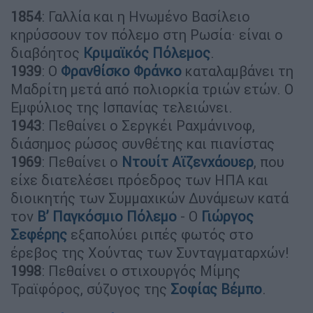
1854
: Γαλλία και η Ηνωμένο Βασίλειο
κηρύσσουν τον πόλεμο στη Ρωσία· είναι ο
διαβόητος
Κριμαϊκός Πόλεμος
.
1939
: Ο
Φρανθίσκο Φράνκο
καταλαμβάνει τη
Μαδρίτη μετά από πολιορκία τριών ετών. Ο
Εμφύλιος της Ισπανίας τελειώνει.
1943
: Πεθαίνει ο Σεργκέι Ραχμάνινοφ,
διάσημος ρώσος συνθέτης και πιανίστας
1969
: Πεθαίνει ο
Ντουίτ Αϊζενχάουερ
, που
είχε διατελέσει πρόεδρος των ΗΠΑ και
διοικητής των Συμμαχικών Δυνάμεων κατά
τον
Β’ Παγκόσμιο Πόλεμο
- Ο
Γιώργος
Σεφέρης
εξαπολύει ριπές φωτός στο
έρεβος της Χούντας των Συνταγματαρχών!
1998
: Πεθαίνει ο στιχουργός Μίμης
Τραϊφόρος, σύζυγος της
Σοφίας Βέμπο
.