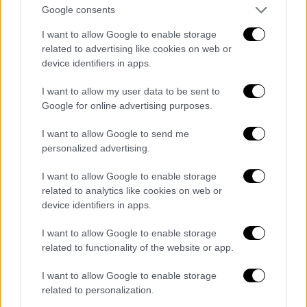
Google consents
I want to allow Google to enable storage
related to advertising like cookies on web or
device identifiers in apps.
I want to allow my user data to be sent to
Google for online advertising purposes.
I want to allow Google to send me
Υπερτουρισμός 2023 (gallery)
personalized advertising.
I want to allow Google to enable storage
Η Βαρκελώνη υπήρξε από τις πρώτες
related to analytics like cookies on web or
ευρωπαϊκές πόλεις που απαγόρευσαν την
device identifiers in apps.
κατασκευή νέων ξενοδοχείων στο κέντρο
I want to allow Google to enable storage
της πόλης και περιόρισαν τη βραχυχρόνια
related to functionality of the website or app.
μίσθωση δωματίων. Στις τοπικές και
περιφερειακές εκλογές του Μαΐου, ο
I want to allow Google to enable storage
υπερτουρισμός υπήρξε από τα κομβικά
related to personalization.