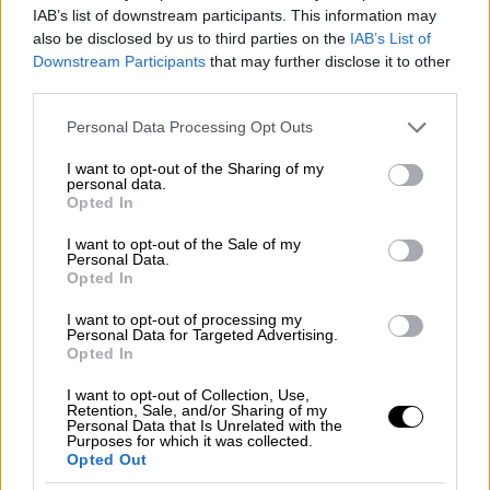
IAB’s list of downstream participants. This information may
also be disclosed by us to third parties on the
IAB’s List of
Downstream Participants
that may further disclose it to other
third parties.
Πώς να αποφύγετε τα πλήθη:
Η βροχερή
Please note that this website/app uses one or more Google
Personal Data Processing Opt Outs
services and may gather and store information including but
περίοδος είναι, από τον Οκτώβριο έως τον
not limited to your visit or usage behaviour. You may click to
I want to opt-out of the Sharing of my
Απρίλιο. Με εξαίρεση τον Δεκέμβριο και τον
personal data.
grant or deny consent to Google and its third-party tags to
Opted In
Ιανουάριο, και ειδικά την Πρωτοχρονιά, τα
use your data for below specified purposes in below Google
πράγματα τότε είναι λίγο καλύτερα. Ο
consent section.
I want to opt-out of the Sale of my
Personal Data.
Ιούλιος και ο Αύγουστος είναι οι μήνες με τη
Opted In
μεγαλύτερη προσέλευση διεθνών
I want to opt-out of processing my
επισκεπτών, οπότε καλό είναι να
Personal Data for Targeted Advertising.
αποφεύγονται.
Opted In
Βαρκελώνη
I want to opt-out of Collection, Use,
Retention, Sale, and/or Sharing of my
Personal Data that Is Unrelated with the
Purposes for which it was collected.
Opted Out