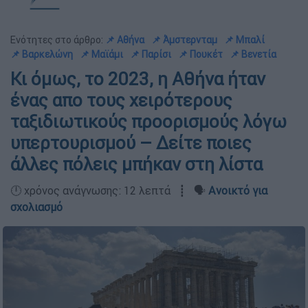
Ενότητες στο άρθρο:
📌 Αθήνα
📌 Άμστερνταμ
📌 Μπαλί
📌 Βαρκελώνη
📌 Μαϊάμι
📌 Παρίσι
📌 Πουκέτ
📌 Βενετία
Κι όμως, το 2023, η Αθήνα ήταν
ένας απο τους χειρότερους
ταξιδιωτικούς προορισμούς λόγω
υπερτουρισμού – Δείτε ποιες
άλλες πόλεις μπήκαν στη λίστα
🕛 χρόνος ανάγνωσης: 12 λεπτά ┋ 🗣️
Ανοικτό για
σχολιασμό