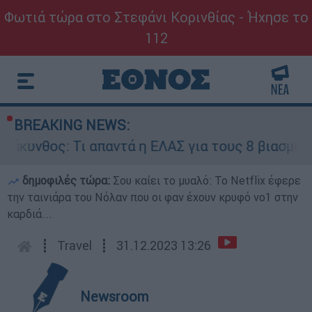
Φωτιά τώρα στο Στεφάνι Κορινθίας - Ήχησε το
112
BREAKING NEWS:
αντά η ΕΛΑΣ για τους 8 βιασμούς τουριστριών -
δημοφιλές τώρα:
Σου καίει το μυαλό: Το Netflix έφερε
την ταινιάρα του Νόλαν που οι φαν έχουν κρυφό νο1 στην
καρδιά...
┋
Travel
┋
31.12.2023 13:26
Newsroom