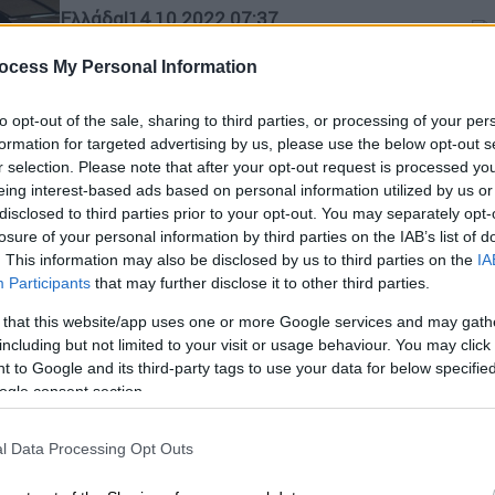
Ελλάδα
|
14.10.2022 07:37
Μετρό: Βλάβες και συνωστισμό
ocess My Personal Information
έφερε η επέκταση προς Πειραιά -
ΑΠ
Ξεπέρασε τα όριά του το δίκτυο
Φ
to opt-out of the sale, sharing to third parties, or processing of your per
Εσβησαν οι προβολείς των εγκαινίων
formation for targeted advertising by us, please use the below opt-out s
φ
- Φάνηκαν τα προβλήματα
r selection. Please note that after your opt-out request is processed y
eing interest-based ads based on personal information utilized by us or
disclosed to third parties prior to your opt-out. You may separately opt-
losure of your personal information by third parties on the IAB’s list of
. This information may also be disclosed by us to third parties on the
IA
ΑΠ
Participants
that may further disclose it to other third parties.
Τ
Κόσμος
|
12.06.2022 08:50
 that this website/app uses one or more Google services and may gath
μ
Αδιανόητο κυκλοφοριακό χάος
including but not limited to your visit or usage behaviour. You may click 
στο αεροδρόμιο της Στοκχόλμης –
 to Google and its third-party tags to use your data for below specifi
ogle consent section.
Ακυρώσεις δρομολογίων τρένων
και κλειστοί δρόμοι
Ώρ
l Data Processing Opt Outs
Τεράστιες ουρές στο αεροδρόμιο
Ώ
Αρλάντα – Οι αρχές προχώρησαν σε