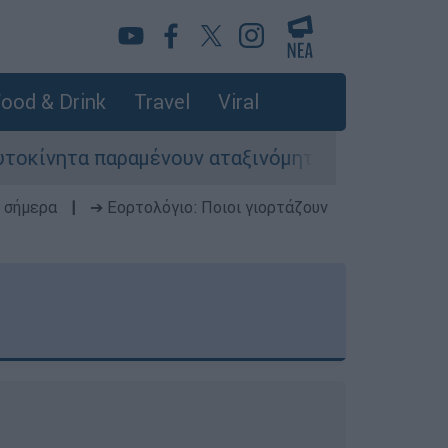
ood & Drink
Travel
Viral
μένουν αταξινόμητα - Λύση αναζητά το υπουργεί
 σήμερα
|
➔ Εορτολόγιο: Ποιοι γιορτάζουν