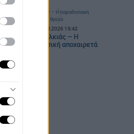
ΟΣΠΑΣΜΑΤΑ...
|
06.08.2026 19:42
φυγε ο Λάκης Χαλκιάς – Η
αραδοσιακή μουσική αποχαιρετά
ναν θρύλο