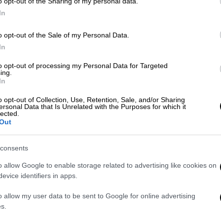
o opt-out of the Sharing of my personal data.
κυκλοφοριακές ρυθμίσεις
In
o opt-out of the Sale of my Personal Data.
ΑΠ
In
Έ
to opt-out of processing my Personal Data for Targeted
π
Ελλάδα
|
14.12.2021 13:47
ing.
In
ΜΜΜ: Αύξηση της κινητικότητας
έ
και του συνωστισμού ενόψει
o opt-out of Collection, Use, Retention, Sale, and/or Sharing
ersonal Data that Is Unrelated with the Purposes for which it
εορτών
lected.
Out
Στην κυκλοφορία από αύριο Τετάρτη
η επέκταση του τραμ στον Πειραιά
consents
o allow Google to enable storage related to advertising like cookies on
evice identifiers in apps.
o allow my user data to be sent to Google for online advertising
Ελλάδα
|
07.12.2021 22:49
s.
Ανυπαρξία ουσιαστικών μέτρων