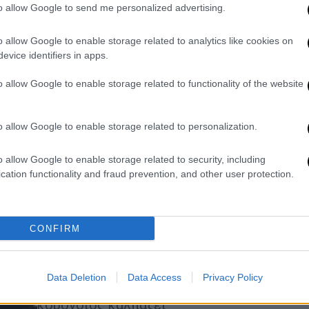
to allow Google to send me personalized advertising.
προστασίας στα Μέσα Μαζικής
Μεταφοράς καταγγέλλουν οι
o allow Google to enable storage related to analytics like cookies on
εργαζόμενοι
evice identifiers in apps.
Καλούν σε συγκέντρωση
o allow Google to enable storage related to functionality of the website
διαμαρτυρίας στο υπουργείο
Μεταφορών
o allow Google to enable storage related to personalization.
o allow Google to enable storage related to security, including
Ελλάδα
|
05.11.2021 19:06
cation functionality and fraud prevention, and other user protection.
Άφαντα ακόμα αρκετά λεωφορεία
leasing παρά τον συνωστισμό στα
ΜΜΜ και την «έκρηξη» στα
CONFIRM
κρούσματα
Από παράταση σε παράταση πάει η
Data Deletion
Data Access
Privacy Policy
προθεσμία παράδοσης, ενώ ο
κορονοιός καλπάζει