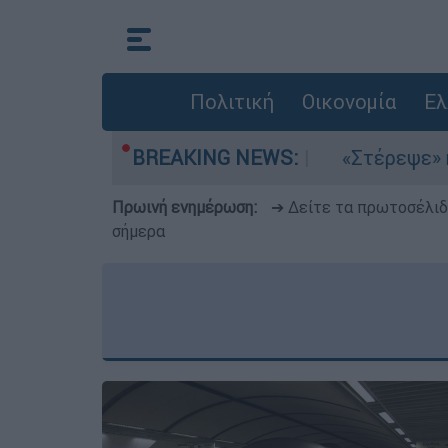
Πολιτική
Οικονομία
Ελ
μια στο Αιγαίο
BREAKING NEWS:
«Στέρεψε» η αγορά από πι
Πρωινή ενημέρωση:
➔ Δείτε τα πρωτοσέλι
σήμερα