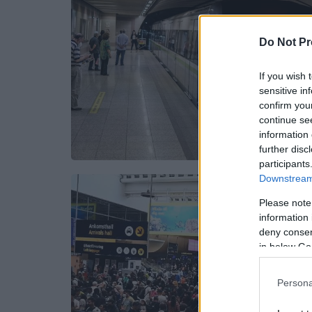
Do Not Pr
If you wish 
sensitive in
confirm you
continue se
information 
further disc
participants
Downstream 
Please note
information 
deny consent
in below Go
Persona