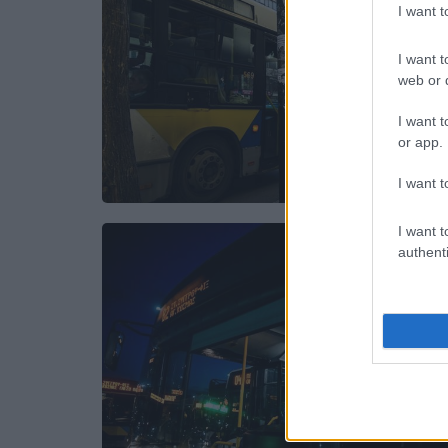
I want 
I want t
web or d
I want t
or app.
I want t
I want t
authenti