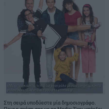
«Με ιντριγκάρει ό,τι παίζω έναν ρόλο μέσα στον υπάρχοντα
ρόλο» λέει η Ελένη Βαΐτσου στο ethnos.gr
Στη σειρά υποδύεστε μία δημοσιογράφο.