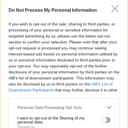
αλλά δεν είχε τις πληροφορίες που θα την
Do Not Process My Personal Information
οδηγούσαν σε αυτό. Η αναζήτηση ξεκίνησε
επειδή η μητέρα της τής έδωσε το στοιχείο
If you wish to opt-out of the sale, sharing to third parties, or
που χρειαζόταν ώστε να το ψάξει.
processing of your personal or sensitive information for
targeted advertising by us, please use the below opt-out
Μητέρα γίνεσαι ή γεννιέσαι;
section to confirm your selection. Please note that after your
opt-out request is processed you may continue seeing
Κάποιες γυναίκες επιθυμούν από πολύ νωρίς
interest-based ads based on personal information utilized by
να γίνουν μητέρες, κάποιες αισθάνονται
us or personal information disclosed to third parties prior to
έτοιμες πολύ αργότερα στη ζωή τους.
your opt-out. You may separately opt-out of the further
disclosure of your personal information by third parties on the
Μερικές γίνονται στην πορεία χωρίς να το
IAB’s list of downstream participants. This information may
θέλουν ή να το έχουν προγραμματίσει,
also be disclosed by us to third parties on the
IAB’s List of
κάποιες το επιθυμούν και δεν μπορούν κι
Downstream Participants
that may further disclose it to other
άλλες γίνονται ενώ δεν θα έπρεπε. Δεν
third parties.
πιστεύω σε καμία περίπτωση πως ο ρόλος
Please note that this website/app uses one or more Google
Personal Data Processing Opt Outs
της μητέρας ταιριάζει σε όλες τις γυναίκες,
services and may gather and store information including but
ούτε πως είμαστε όλες προορισμένες για
not limited to your visit or usage behaviour. You may click to
I want to opt-out of the Sharing of my
personal data.
grant or deny consent to Google and its third-party tags to
αυτό. Δεν πιστεύω σε «καμπανάκια» που
Opted In