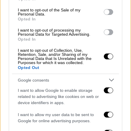
use your data for below specified purposes in below Google
χτυπάνε σε συγκεκριμένη ηλικία και θεωρώ
consent section.
I want to opt-out of the Sale of my
πως πρέπει να είναι απολύτως συνειδητή η
Personal Data.
Opted In
απόφαση του να φέρεις ένα παιδί στον
κόσμο. Λίγη σημασία έχει αν γίνεσαι ή
I want to opt-out of processing my
Personal Data for Targeted Advertising.
γεννιέσαι. Σημασία έχει αν θες ή δεν θες.
Opted In
Σημασία έχει να είσαι εκεί για το παιδί σου ή
για όποιο παιδί αποφασίσεις να μεγαλώσεις.
I want to opt-out of Collection, Use,
Retention, Sale, and/or Sharing of my
Να το στηρίξεις και να το σεβαστείς. Να
Personal Data that Is Unrelated with the
Purposes for which it was collected.
είσαι καλά με τον εαυτό σου και τις
Opted Out
επιλογές σου και να μη σε ορίζει το αν
Google consents
έγινες ή όχι μητέρα.
I want to allow Google to enable storage
Είστε από τους ανθρώπους που ονειρεύεστε
related to advertising like cookies on web or
να δημιουργήσετε τη δική σας οικογένεια;
device identifiers in apps.
Θα μου άρεσε σαν ιδέα ναι, αλλά δεν μπορώ
I want to allow my user data to be sent to
να πω ό,τι το ονειρεύομαι κιόλας. Θεωρώ
Google for online advertising purposes.
πως είναι θέμα τύχης να βρεις ένα σύντροφο