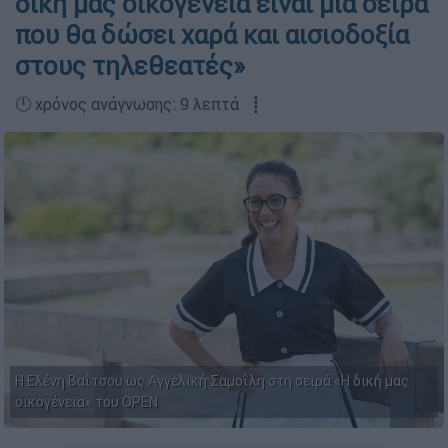
δική μας οικογένεια είναι μία σειρά
που θα δώσει χαρά και αισιοδοξία
στους τηλεθεατές»
🕛 χρόνος ανάγνωσης: 9 λεπτά ┋
H Ελένη Βαΐτσου ως Αγγελική Σαμοΐλη στη σειρά «Η δική μας
οικογένεια» του OPEN