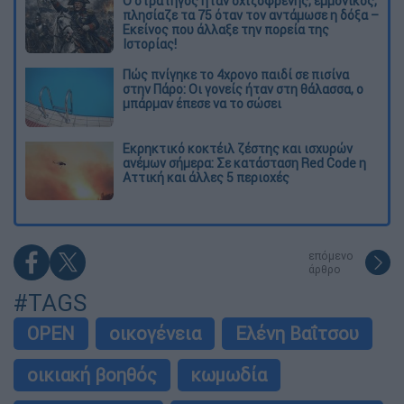
O στρατηγός ήταν σχιζοφρενής, εμμονικός,
πλησίαζε τα 75 όταν τον αντάμωσε η δόξα –
Εκείνος που άλλαξε την πορεία της
Ιστορίας!
Πώς πνίγηκε το 4χρονο παιδί σε πισίνα
στην Πάρο: Οι γονείς ήταν στη θάλασσα, ο
μπάρμαν έπεσε να το σώσει
Εκρηκτικό κοκτέιλ ζέστης και ισχυρών
ανέμων σήμερα: Σε κατάσταση Red Code η
Αττική και άλλες 5 περιοχές
επόμενο
άρθρο
#TAGS
OPEN
οικογένεια
Ελένη Βαΐτσου
οικιακή βοηθός
κωμωδία