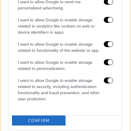
I want to allow Google to send me
με τον οποίο να έχετε κοινά θέλω και αξίες
personalized advertising.
και να είναι σωστό το timing και για τους
δυο για δημιουργία οικογένειας. Δεν αρκεί
I want to allow Google to enable storage
related to analytics like cookies on web or
να το θέλει μόνο ο ένας.
device identifiers in apps.
Ποια είναι τα συναισθήματά σας πριν απ’ την
I want to allow Google to enable storage
πρεμιέρα της σειράς;
related to functionality of the website or app.
Ανυπομονησία! Ετοιμάζουμε κάτι πολύ
I want to allow Google to enable storage
όμορφο και θα ήθελα να δω αν θα το
related to personalization.
αγκαλιάσει και ο κόσμος όσο εμείς. Είναι μια
I want to allow Google to enable storage
δουλειά που τη χαίρομαι πραγματικά και που
related to security, including authentication
πιστεύω θα δώσει χαρά και στους
functionality and fraud prevention, and other
τηλεθεατές. Νομίζω πως έχουμε ανάγκη από
user protection.
αισιόδοξες, διασκεδαστικές και ανάλαφρες
ιστορίες μέσα σε μια μάλλον μελαγχολική
καθημερινότητα.
CONFIRM