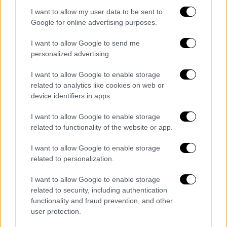
χαρά, έχοντας στο πλευρό της αγαπημένους
I want to allow my user data to be sent to
πρωταγωνιστές του «
VIΠ – Καλά Γεράματα
»,
Google for online advertising purposes.
μιας σειράς που μας έχει χαρίσει
απολαυστικές στιγμές γέλιου. «Άπαιχτες»
I want to allow Google to send me
ατάκες, άπειρο παιχνίδι και ανεξάντλητο
personalized advertising.
χιούμορ σε μια βραδιά με τους παίκτες να
I want to allow Google to enable storage
είναι πραγματικά on fire! Στο στούντιο η
related to analytics like cookies on web or
μάχη είναι επική και διεξάγεται κλασικά
device identifiers in apps.
μεταξύ δύο ομάδων. Στη μία πλευρά του
I want to allow Google to enable storage
στούντιο βρίσκουμε τα «Μελομακαρονάκια»
related to functionality of the website or app.
με τους Αλέξανδρο Χρυσανθόπουλου,
Αλέξανδρο Σιάτρα, Μαρία Πετεβή, Σταύρο
I want to allow Google to enable storage
Τσουμάνη και Ίντρα Κέιν, ενώ στην απέναντι
related to personalization.
πλευρά παρατάσσουν τις δυνάμεις τους τα
I want to allow Google to enable storage
«Κουραμπιεδάκια» με τους Άννα
related to security, including authentication
Κουτσαφτίκη, Κώστα Καζάκα, Πάρι
functionality and fraud prevention, and other
Θωμόπουλου, Αλέξανδρο Τωμαδάκη και
user protection.
Μαρία Μοσχούρη. Αμέσως μετά, στις 23:00, η