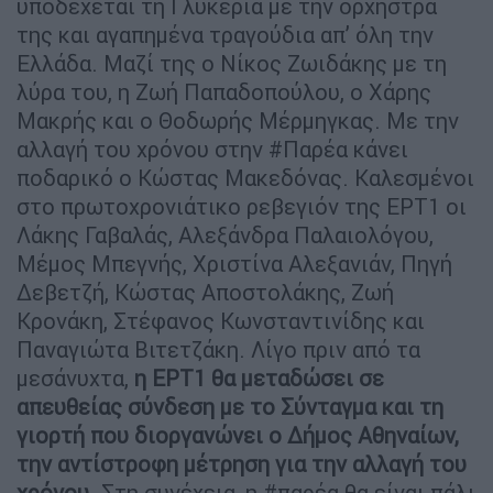
υποδέχεται τη Γλυκερία με την ορχήστρα
της και αγαπημένα τραγούδια απ’ όλη την
Ελλάδα. Μαζί της ο Νίκος Ζωιδάκης με τη
λύρα του, η Ζωή Παπαδοπούλου, ο Χάρης
Μακρής και ο Θοδωρής Μέρμηγκας. Με την
αλλαγή του χρόνου στην #Παρέα κάνει
ποδαρικό ο Κώστας Μακεδόνας. Καλεσμένοι
στο πρωτοχρονιάτικο ρεβεγιόν της ΕΡΤ1 οι
Λάκης Γαβαλάς, Αλεξάνδρα Παλαιολόγου,
Μέμος Μπεγνής, Χριστίνα Αλεξανιάν, Πηγή
Δεβετζή, Κώστας Αποστολάκης, Ζωή
Κρονάκη, Στέφανος Κωνσταντινίδης και
Παναγιώτα Βιτετζάκη. Λίγο πριν από τα
μεσάνυχτα,
η ΕΡΤ1 θα μεταδώσει σε
απευθείας σύνδεση με το Σύνταγμα και τη
γιορτή που διοργανώνει ο Δήμος Αθηναίων,
την αντίστροφη μέτρηση για την αλλαγή του
χρόνου
. Στη συνέχεια, η #παρέα θα είναι πάλι