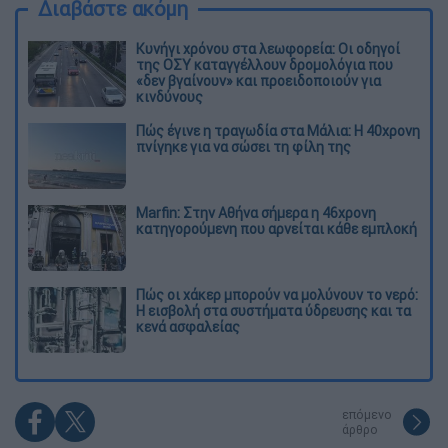
Διαβάστε ακόμη
Κυνήγι χρόνου στα λεωφορεία: Οι οδηγοί
της ΟΣΥ καταγγέλλουν δρομολόγια που
«δεν βγαίνουν» και προειδοποιούν για
κινδύνους
Πώς έγινε η τραγωδία στα Μάλια: Η 40χρονη
πνίγηκε για να σώσει τη φίλη της
Marfin: Στην Αθήνα σήμερα η 46χρονη
κατηγορούμενη που αρνείται κάθε εμπλοκή
Πώς οι χάκερ μπορούν να μολύνουν το νερό:
Η εισβολή στα συστήματα ύδρευσης και τα
κενά ασφαλείας
επόμενο
άρθρο