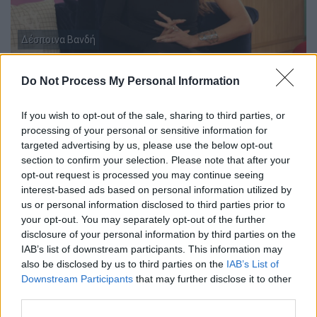
Δέσποινα Βανδή
Στις 15:00, την πρώτη ημέρα του 2025,
Do Not Process My Personal Information
καλεσμένη στο «Στούντιο 4» είναι η
Δέσποινα Βανδή, η οποία μιλάει στη Νάνσυ
If you wish to opt-out of the sale, sharing to third parties, or
Ζαμπέτογλου και στον Θανάση
processing of your personal or sensitive information for
targeted advertising by us, please use the below opt-out
Αναγνωστόπουλο για τα πρώτα της βήματα
section to confirm your selection. Please note that after your
στο τραγούδι και αναπολεί τις
opt-out request is processed you may continue seeing
Πρωτοχρονιές της στη Θεσσαλονίκη. Στην
interest-based ads based on personal information utilized by
πρώτη εκπομπή του νέου χρόνου, οι
us or personal information disclosed to third parties prior to
your opt-out. You may separately opt-out of the further
συντελεστές του «Στούντιο 4» κόβουν την
disclosure of your personal information by third parties on the
πρωτοχρονιάτικη πίτα τους και κάνουν
IAB’s list of downstream participants. This information may
αναδρομές στο παρελθόν, σε αγαπημένες και
also be disclosed by us to third parties on the
IAB’s List of
ξεχωριστές Πρωτοχρονιές. Στις 19:00, η
Downstream Participants
that may further disclose it to other
third parties.
Ευγενία Σαμαρά, ως οικοδέσποινα του
«
Switch
», προσκαλεί να της κάνουν ποδαρικό