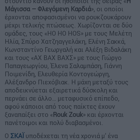
στούντιο κάνουν οι ηθοποιοί της σειράς «
Η
Μάγισσα – Φλεγόμενη Καρδιά
», οι οποίοι
έρχονται αποφασισμένοι να ρουκζουκάρουν
μέχρι τελικής πτώσεως. Χωρίζονται σε δύο
ομάδες, τους «ΗΟ HO HOS» με τους Μελέτη
Ηλία, Σπύρο Χατζηαγγελάκη, Ελένη Σακκά,
Κωνσταντίνο Γεωργαλή και Αλέξη Βιδαλάκη
και τους «ΑΧ ΒΑΧ ΒΑΧΣ» με τους Γιώργο
Παπαγεωργίου, Έλενα Σαλαμπάση, Γιάννη
Ποιμενίδη, Ελευθερία Κοντογεώργη,
Αλέξανδρο Πιεχόβιακ. Η μάχη μεταξύ τους
αποδεικνύεται εξαιρετικά δύσκολη και
περνάει σε άλλο… μεταφυσικό επίπεδο,
αφού κάποιοι από τους παίκτες έχουν
ξαναπαίξει στο «
Rouk Zouk
» και έρχονται
πανέτοιμοι και πολύ διαβασμένοι.
Ο
ΣΚΑΪ
υποδέχεται τη νέα χρονιά μ' ένα