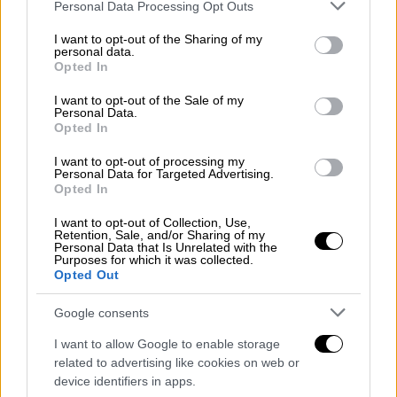
Please note that this website/app uses one or more Google
Personal Data Processing Opt Outs
φίλοι και συνάδελφοι, τους οποίους αγαπά
services and may gather and store information including but
not limited to your visit or usage behaviour. You may click to
I want to opt-out of the Sharing of my
πολύ και τους νιώθει σαν οικογένειά της,
personal data.
grant or deny consent to Google and its third-party tags to
προκειμένου να παίξουν για φιλανθρωπικό
Opted In
use your data for below specified purposes in below Google
σκοπό, και συγκεκριμένα για τον σύνδεσμο
consent section.
I want to opt-out of the Sale of my
«Πηγή Ζωής», που προωθεί την εθελοντική
Personal Data.
Opted In
αιμοδοσία για τη μεσογειακή αναιμία. Αυτή η
παρέα δεν είναι άλλη από τους Αθηνά
I want to opt-out of processing my
Personal Data for Targeted Advertising.
Οικονομάκου, Βασίλη Μαυρογεωργίου, Μάκη
Opted In
Παπασημακόπουλο, Ανθή Ευστρατιάδου και
I want to opt-out of Collection, Use,
Λάμπρο Φισφή.
Retention, Sale, and/or Sharing of my
Personal Data that Is Unrelated with the
Purposes for which it was collected.
Τηλεπαιχνίδια με φιλανθρωπικό
Opted Out
επεισόδιο
Google consents
Την Παραμονή Πρωτοχρονιάς στις 21:00, η
I want to allow Google to enable storage
Ζέτα Μακρυπούλια
αποχαιρετά το 2024 και
related to advertising like cookies on web or
υποδέχεται το νέο έτος με πολλή αγάπη και
device identifiers in apps.