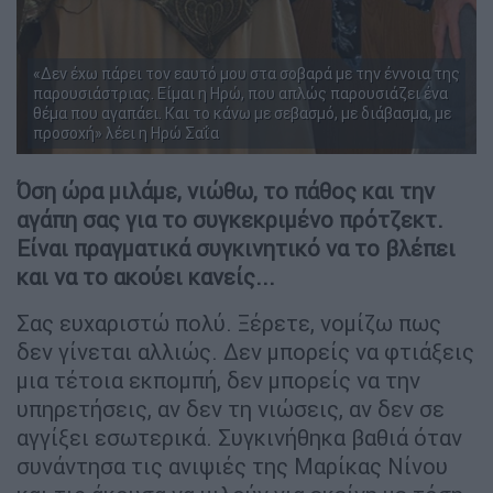
«Δεν έχω πάρει τον εαυτό μου στα σοβαρά με την έννοια της
παρουσιάστριας. Είμαι η Ηρώ, που απλώς παρουσιάζει ένα
θέμα που αγαπάει. Και το κάνω με σεβασμό, με διάβασμα, με
προσοχή» λέει η Ηρώ Σαΐα
Όση ώρα μιλάμε, νιώθω, το πάθος και την
αγάπη σας για το συγκεκριμένο πρότζεκτ.
Είναι πραγματικά συγκινητικό να το βλέπει
και να το ακούει κανείς...
Σας ευχαριστώ πολύ. Ξέρετε, νομίζω πως
δεν γίνεται αλλιώς. Δεν μπορείς να φτιάξεις
μια τέτοια εκπομπή, δεν μπορείς να την
υπηρετήσεις, αν δεν τη νιώσεις, αν δεν σε
αγγίξει εσωτερικά. Συγκινήθηκα βαθιά όταν
συνάντησα τις ανιψιές της Μαρίκας Νίνου