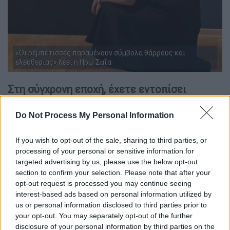
«Οι ρεμπέτισσες παραμένουν σύμβολα θάρρους και
ελευθερίας» λέει η Ηρώ Σαΐα
Στη σύγχρονη εποχή, έχετε εντοπίσει
γυναίκες που θα μπορούσαμε να τις
αποκαλέσουμε «ρεμπέτισσες»; Υπάρχουν
Do Not Process My Personal Information
σήμερα ερμηνεύτριες που να αγγίζουν την
If you wish to opt-out of the sale, sharing to third parties, or
αυθεντικότητα των παλιών;
processing of your personal or sensitive information for
targeted advertising by us, please use the below opt-out
Ξέρετε… ρεμπέτισσες με την αυθεντική
section to confirm your selection. Please note that after your
έννοια του όρου, όπως τις γνωρίσαμε μέσα
opt-out request is processed you may continue seeing
από την ιστορία του ρεμπέτικου, δεν
interest-based ads based on personal information utilized by
υπάρχουν πια. Κι αυτό όχι γιατί δεν
us or personal information disclosed to third parties prior to
υπάρχουν αξιόλογες ερμηνεύτριες, κάθε
your opt-out. You may separately opt-out of the further
disclosure of your personal information by third parties on the