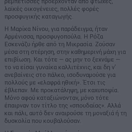
ρεμπέτισσες προέρχονταν από φτωχές,
λαϊκές οικογένειες, πολλές φορές
προσφυγικής καταγωγής.
Η Μαρίκα Νίνου, για παράδειγμα, ήταν
Αρμένισσα, προσφυγοπούλα. Η Ρόζα
Εσκενάζυ ήρθε από τη Μικρασία. Ζούσαν
μέσα στη στέρηση, στην καθημερινή μάχη για
επιβίωση. Και τότε — ας μην το ξεχνάμε —
το να είσαι γυναίκα καλλιτέχνις, και δη ν'
ανεβαίνεις στο πάλκο, ισοδυναμούσε για
πολλούς με «ελαφρά ηθική». Έτσι τις
έβλεπαν. Με προκατάληψη, με καχυποψία.
Μόνο αφού καταξιώνονταν, μόνο τότε
έπαιρναν τον τίτλο της «σπουδαίας». Αλλά
και πάλι, αυτό δεν αναιρούσε τη μοναξιά ή τη
δυσκολία που κουβαλούσαν.