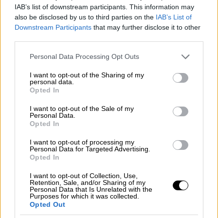
άλλο. Αλλά γιατί το ρεμπέτικο δεν ήταν
IAB’s list of downstream participants. This information may
μόνο μουσική, ήταν ένας τρόπος ζωής. Ήταν
also be disclosed by us to third parties on the
IAB’s List of
μια στάση απέναντι στον κόσμο. Όπως το
Downstream Participants
that may further disclose it to other
έχει πει και ο Σταύρος Ξαρχάκος, «ρεμπέτης
third parties.
και ρεμπέτισσα δεν γίνεσαι μόνο επειδή
Please note that this website/app uses one or more Google
Personal Data Processing Opt Outs
τραγουδάς ρεμπέτικα. Είναι όλος ο τρόπος
services and may gather and store information including but
που ζεις, που πορεύεσαι, που στέκεσαι».
not limited to your visit or usage behaviour. You may click to
I want to opt-out of the Sharing of my
personal data.
grant or deny consent to Google and its third-party tags to
Opted In
Στη σημερινή εποχή, αυτός ο τρόπος ζωής
use your data for below specified purposes in below Google
consent section.
δεν υπάρχει πια. Ζούμε αλλιώς, σε άλλες
I want to opt-out of the Sale of my
Personal Data.
συνθήκες, με άλλους κώδικες. Βέβαια,
Opted In
υπάρχουν γυναίκες με ψυχή, με αξίες, με
I want to opt-out of processing my
εκείνη τη «μαγκιά» που εγώ τη λέω «ωραία
Personal Data for Targeted Advertising.
Opted In
μαγκιά». Γυναίκες που αγαπούν βαθιά αυτό
το είδος τραγουδιού και το υπηρετούν με
I want to opt-out of Collection, Use,
Retention, Sale, and/or Sharing of my
σεβασμό και συνέπεια. Και χαίρομαι που
Personal Data that Is Unrelated with the
Purposes for which it was collected.
είμαι κι εγώ ανάμεσα τους.
Opted Out