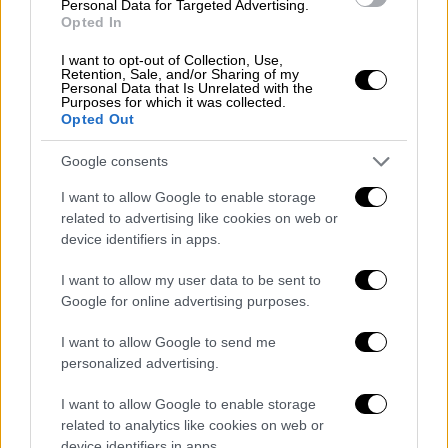
Personal Data for Targeted Advertising.
Opted In
I want to opt-out of Collection, Use,
Retention, Sale, and/or Sharing of my
Personal Data that Is Unrelated with the
Purposes for which it was collected.
Opted Out
View this post on Instagram
Google consents
I want to allow Google to enable storage
related to advertising like cookies on web or
device identifiers in apps.
I want to allow my user data to be sent to
Google for online advertising purposes.
Από τις εμφανίσεις που συζητήθηκαν ήταν
I want to allow Google to send me
και
εκείνη του Κωνσταντίνου Μαγκλάρα, ο
personalized advertising.
οποίος υποδύθηκε τον David Bowie
I want to allow Google to enable storage
ερμηνεύοντας το «Space Oddity», ενώ η
related to analytics like cookies on web or
Δωροθέα Μερκούρη μεταμορφώθηκε σε
device identifiers in apps.