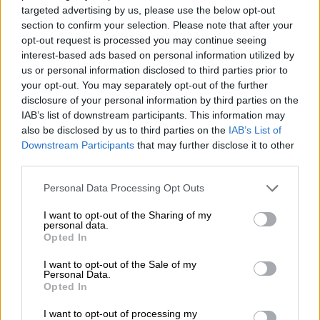
targeted advertising by us, please use the below opt-out
section to confirm your selection. Please note that after your
opt-out request is processed you may continue seeing
interest-based ads based on personal information utilized by
us or personal information disclosed to third parties prior to
Η έκπληξη κορυφώθηκε όταν στο πλατό
your opt-out. You may separately opt-out of the further
εμφανίστηκε η πραγματική Ιουλία Καλλιμάνη,
disclosure of your personal information by third parties on the
αφήνοντας άφωνη τη Μαριλού Κατσαφάδου
.
IAB’s list of downstream participants. This information may
also be disclosed by us to third parties on the
IAB’s List of
Η γνωστή τραγουδίστρια δήλωσε
Downstream Participants
that may further disclose it to other
ενθουσιασμένη με το αποτέλεσμα,
third parties.
τονίζοντας πως δυσκολεύτηκε να πιστέψει
Please note that this website/app uses one or more Google
Personal Data Processing Opt Outs
πόσο πολύ της έμοιαζε η διαγωνιζόμενη.
services and may gather and store information including but
not limited to your visit or usage behaviour. You may click to
I want to opt-out of the Sharing of my
personal data.
grant or deny consent to Google and its third-party tags to
Opted In
use your data for below specified purposes in below Google
consent section.
I want to opt-out of the Sale of my
Personal Data.
Opted In
I want to opt-out of processing my