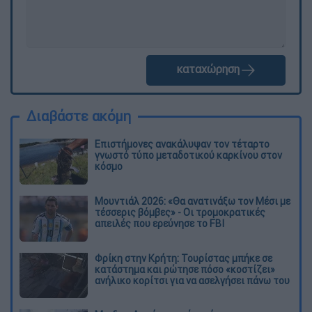
καταχώρηση
Διαβάστε ακόμη
Επιστήμονες ανακάλυψαν τον τέταρτο
γνωστό τύπο μεταδοτικού καρκίνου στον
κόσμο
Μουντιάλ 2026: «Θα ανατινάξω τον Μέσι με
τέσσερις βόμβες» - Οι τρομοκρατικές
απειλές που ερεύνησε το FBI
Φρίκη στην Κρήτη: Τουρίστας μπήκε σε
κατάστημα και ρώτησε πόσο «κοστίζει»
ανήλικο κορίτσι για να ασελγήσει πάνω του