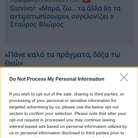
Survivor: «Μαμά, ζω… τα άλλα θα τα
αντιμετωπίσουμε», συγκλονίζει ο
Σταύρος Φλώρος
«Πάνε καλά τα πράγματα, δόξα τω
Θεώ»
Ο πρώην παίκτης του ριάλιτι επιβίωσης
Do Not Process My Personal Information
δημοσίευσε ένα βίντεο στον προσωπικό του
λογαριασμό στο Instagram,
εμφανώς
If you wish to opt-out of the sale, sharing to third parties, or
συγκινημένος αλλά και χαμογελαστός
,
processing of your personal or sensitive information for
targeted advertising by us, please use the below opt-out
θέλοντας να ευχαριστήσει όλους όσοι
section to confirm your selection. Please note that after your
στάθηκαν στο πλευρό του τις τελευταίες
opt-out request is processed you may continue seeing
ημέρες.
interest-based ads based on personal information utilized by
us or personal information disclosed to third parties prior to
«
Επιτέλους ήρθε η ώρα να κάνω αυτό το