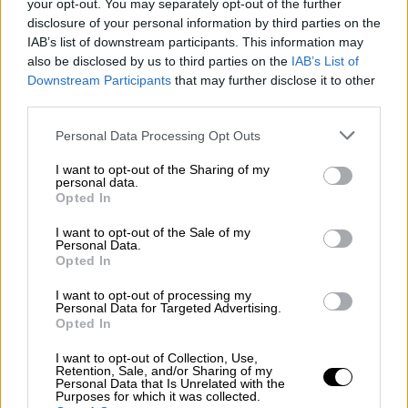
your opt-out. You may separately opt-out of the further
βίντεο. Αυτό γίνεται για να σας
disclosure of your personal information by third parties on the
ευχαριστήσω όλους σας γιατί πραγματικά
IAB’s list of downstream participants. This information may
also be disclosed by us to third parties on the
IAB’s List of
αυτό που γίνεται είναι απίστευτο
», ανέφερε
Downstream Participants
that may further disclose it to other
χαρακτηριστικά, περιγράφοντας την
third parties.
τεράστια ανταπόκριση που έχει λάβει από
Please note that this website/app uses one or more Google
Personal Data Processing Opt Outs
ανθρώπους στην Ελλάδα και το εξωτερικό.
services and may gather and store information including but
not limited to your visit or usage behaviour. You may click to
I want to opt-out of the Sharing of my
Όπως είπε,
τα αμέτρητα μηνύματα αγάπης
personal data.
grant or deny consent to Google and its third-party tags to
Opted In
και συμπαράστασης
, αλλά και τα
use your data for below specified purposes in below Google
τηλεφωνήματα προς τον ίδιο και την
consent section.
I want to opt-out of the Sale of my
Personal Data.
οικογένειά του, του έδωσαν δύναμη να
Opted In
αντιμετωπίσει τη δύσκολη αυτή δοκιμασία
με αισιοδοξία και χαμόγελο.
I want to opt-out of processing my
Personal Data for Targeted Advertising.
Opted In
I want to opt-out of Collection, Use,
Retention, Sale, and/or Sharing of my
Personal Data that Is Unrelated with the
Purposes for which it was collected.