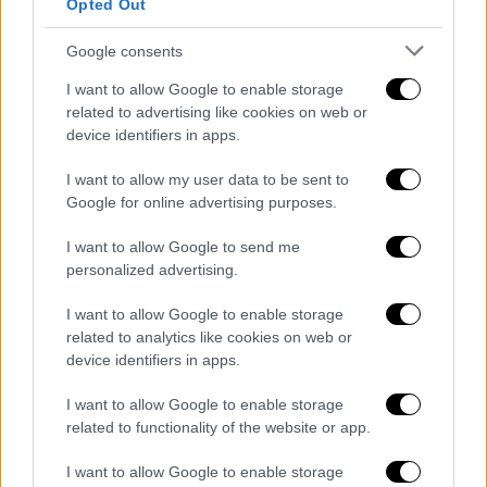
Opted Out
Google consents
I want to allow Google to enable storage
related to advertising like cookies on web or
device identifiers in apps.
I want to allow my user data to be sent to
Google for online advertising purposes.
View this post on Instagram
I want to allow Google to send me
personalized advertising.
I want to allow Google to enable storage
related to analytics like cookies on web or
device identifiers in apps.
I want to allow Google to enable storage
«
Μου έχετε δώσει πάρα πολύ δύναμη, για
related to functionality of the website or app.
αυτό χαμογελάω τόσο πολύ
», δήλωσε, ενώ
I want to allow Google to enable storage
τόνισε πως η κατάσταση της υγείας του