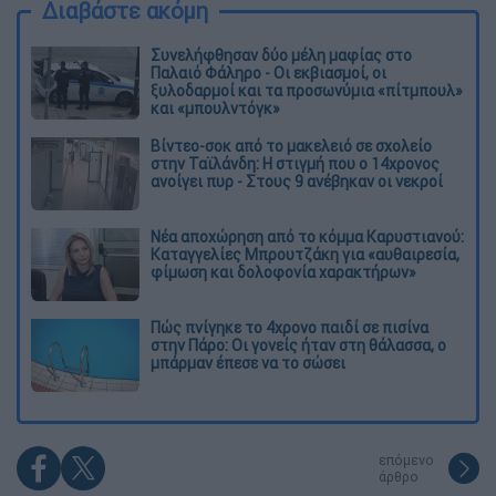
Διαβάστε ακόμη
Συνελήφθησαν δύο μέλη μαφίας στο
Παλαιό Φάληρο - Οι εκβιασμοί, οι
ξυλοδαρμοί και τα προσωνύμια «πίτμπουλ»
και «μπουλντόγκ»
Βίντεο-σοκ από το μακελειό σε σχολείο
στην Ταϊλάνδη: Η στιγμή που ο 14χρονος
ανοίγει πυρ - Στους 9 ανέβηκαν οι νεκροί
Νέα αποχώρηση από το κόμμα Καρυστιανού:
Καταγγελίες Μπρουτζάκη για «αυθαιρεσία,
φίμωση και δολοφονία χαρακτήρων»
Πώς πνίγηκε το 4χρονο παιδί σε πισίνα
στην Πάρο: Οι γονείς ήταν στη θάλασσα, ο
μπάρμαν έπεσε να το σώσει
επόμενο
άρθρο