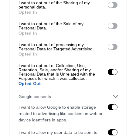
not limited to your visit or usage behaviour. You may click to
I want to opt-out of the Sharing of my
personal data.
grant or deny consent to Google and its third-party tags to
Opted In
use your data for below specified purposes in below Google
Ενώ η αστυνομία ισχυρίζεται ότι δεν έχει
consent section.
I want to opt-out of the Sale of my
λάβει καμία αναφορά ή πληροφορία σχετικά
Personal Data.
Opted In
με το θέμα, οι
Ένοπλες Δυνάμεις
του Ισραήλ,
ανέφεραν ισραηλινά μέσα ενημέρωσης, αν
I want to opt-out of processing my
Personal Data for Targeted Advertising.
και μια εξήγηση για το τι είναι τα φώτα δεν
Opted In
είναι προς το παρόν διαθέσιμη και βρίσκεται
υπό διερεύνηση.
I want to opt-out of Collection, Use,
Retention, Sale, and/or Sharing of my
Personal Data that Is Unrelated with the
Τα φώτα αυτά εντοπίστηκαν και αλλού στην
Purposes for which it was collected.
Opted Out
περιοχή της ανατολικής Μεσογείου,
συγκεκριμένα γύρω από τον
Λίβανο, την
Google consents
Ελλάδα και την
Τουρκία
, σύμφωνα με την
I want to allow Google to enable storage
Jerusalem Post.
related to advertising like cookies on web or
device identifiers in apps.
Δορυφόροι της SpaceX Starlink;
I want to allow my user data to be sent to