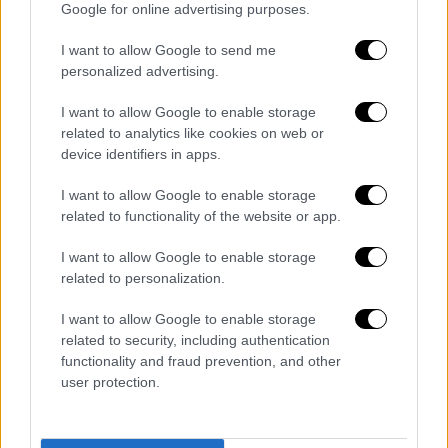
Αρκετές πηγές ανέφεραν ότι τα φώτα αυτά
Google for online advertising purposes.
μπορεί να είναι δορυφόροι Starlink. Αυτοί οι
δορυφόροι, που κατασκευάστηκαν από τη
I want to allow Google to send me
personalized advertising.
SpaceX
του
Elon Musk
, είναι σε θέση να
παρέχουν Internet υψηλής ταχύτητας και
I want to allow Google to enable storage
έχουν γνωρίσει αυξανόμενη δημοτικότητα
related to analytics like cookies on web or
σε όλο τον κόσμο.
device identifiers in apps.
I want to allow Google to enable storage
לפי הערכה, מדובר במעבר לוויינים
related to functionality of the website or app.
מסדרת סטארלינק של SpaceX בשמי
@rubih67
הארץ | תיעוד
I want to allow Google to enable storage
(צילום: דורון אטלן)
related to personalization.
pic.twitter.com/ndV3GHHuck
I want to allow Google to enable storage
related to security, including authentication
— כאן חדשות (@kann_news)
July 23,
functionality and fraud prevention, and other
2022
user protection.
Η SpaceX δεν έχει σχολιάσει ακόμη το