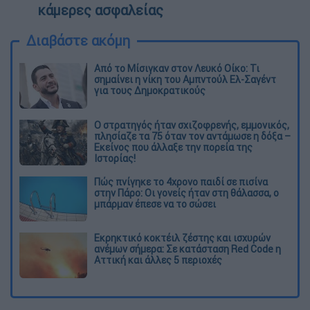
κάμερες ασφαλείας
Διαβάστε ακόμη
Από το Μίσιγκαν στον Λευκό Οίκο: Τι
σημαίνει η νίκη του Αμπντούλ Ελ-Σαγέντ
για τους Δημοκρατικούς
O στρατηγός ήταν σχιζοφρενής, εμμονικός,
πλησίαζε τα 75 όταν τον αντάμωσε η δόξα –
Εκείνος που άλλαξε την πορεία της
Ιστορίας!
Πώς πνίγηκε το 4χρονο παιδί σε πισίνα
στην Πάρο: Οι γονείς ήταν στη θάλασσα, ο
μπάρμαν έπεσε να το σώσει
Εκρηκτικό κοκτέιλ ζέστης και ισχυρών
ανέμων σήμερα: Σε κατάσταση Red Code η
Αττική και άλλες 5 περιοχές