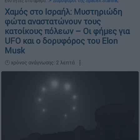
Ενότητες στο άρθρο:
📌 Δορυφόροι της SpaceX Starlink;
Χαμός στο Ισραήλ: Μυστηριώδη
φώτα αναστατώνουν τους
κατοίκους πόλεων – Οι φήμες για
UFO και ο δορυφόρος του Elon
Musk
🕛 χρόνος ανάγνωσης: 2 λεπτά ┋