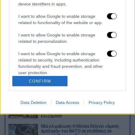
device identifiers in apps.
I want to allow Google to enable storage
related to functionality of the website or app.
I want to allow Google to enable storage
Διαβάστε ακόμη
related to personalization.
Βοιωτία: Κλείνει το αιολικό πάρκο από
I want to allow Google to enable storage
όπου ξεκίνησε η φωτιά - Στο στόχαστρο
related to security, including authentication
όλα τα έργα του συλληφθέντα δημάρχου
functionality and fraud prevention, and other
user protection.
Σοκαριστικό βίντεο από το τροχαίο στις
CONFIRM
Σέρρες που σκοτώθηκαν μητέρα και γιος:
Το ΙΧ πέφτει πάνω στο φορτηγό
Ο Ερυθρός Σταυρός έσβησε βίντεο για το
Data Deletion
Data Access
Privacy Policy
προσφυγικό ταξίδι του 26χρονου
κατηγορούμενου για τη δολοφονία της
Ελίζαμπεθ
Νέα κλιμάκωση: Η Μόσχα δείχνει «άμεση
εμπλοκή» του ΝΑΤΟ σε επιθέσεις σε