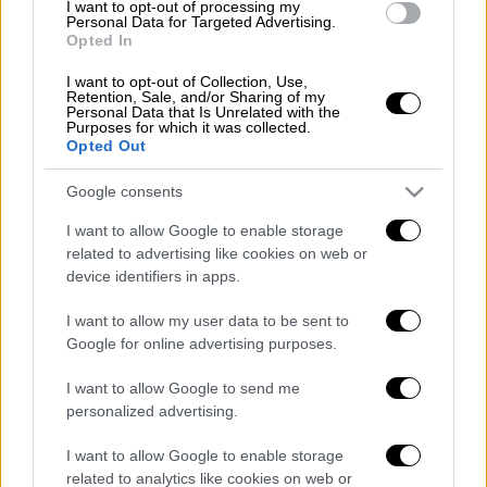
Το
Schmidt Ocean Institute
έδωσε στη
I want to opt-out of processing my
Personal Data for Targeted Advertising.
δημοσιότητα το βίντεο, το οποίο έχει
Opted In
προσελκύσει μεγάλο ενδιαφέρον από
I want to opt-out of Collection, Use,
επιστήμονες σε όλο τον κόσμο.
Retention, Sale, and/or Sharing of my
Personal Data that Is Unrelated with the
Purposes for which it was collected.
Όπως αναφέρει το
Associated Press
, το
Opted Out
νεαρό κολοσσιαίο καλαμάρι αυτού του
Google consents
είδους ήταν 30 εκατοστά, ενώ μπορεί να
φτάσει και τα 7 μέτρα. Η καταγραφή έγινε σε
I want to allow Google to enable storage
βάθος 600 μέτρων στον νότιο Ατλαντικό
related to advertising like cookies on web or
device identifiers in apps.
Ωκεανό τον περασμένο μήνα, κοντά στα
Νότια Σάντουιτς.
I want to allow my user data to be sent to
Google for online advertising purposes.
I want to allow Google to send me
personalized advertising.
I want to allow Google to enable storage
related to analytics like cookies on web or
video