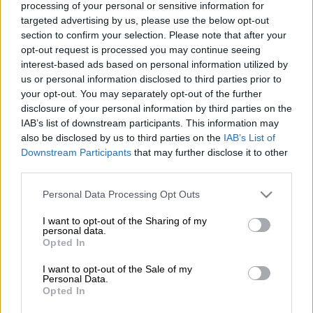
processing of your personal or sensitive information for
Προσθέστε το ΕΘΝΟΣ στη Google
targeted advertising by us, please use the below opt-out
section to confirm your selection. Please note that after your
Ένα
κολοσσιαίο
καλαμάρι
καταγράφηκε για
opt-out request is processed you may continue seeing
interest-based ads based on personal information utilized by
πρώτη φορά στην κάμερα, από
διεθνή ομάδα
us or personal information disclosed to third parties prior to
ερευνητών
στον νότιο
Ατλαντικό Ωκεανό
.
your opt-out. You may separately opt-out of the further
disclosure of your personal information by third parties on the
IAB’s list of downstream participants. This information may
ΔΙΑΒΑΣΤΕ ΕΠΙΣΗΣ
also be disclosed by us to third parties on the
IAB’s List of
Downstream Participants
that may further disclose it to other
Κόσμος
|
23.06.2023 19:00
third parties.
Κραυγή αγωνίας μετά την ενδόρρηξη
Please note that this website/app uses one or more Google
του υποβρυχίου στον Ατλαντικό: «111
Personal Data Processing Opt Outs
services and may gather and store information including but
χρόνια μετά, ο Ατλαντικός ακόμα
not limited to your visit or usage behaviour. You may click to
I want to opt-out of the Sharing of my
προκαλεί θανάτους, να σταματήσουν
personal data.
grant or deny consent to Google and its third-party tags to
Opted In
οι αποστολές»
use your data for below specified purposes in below Google
consent section.
I want to opt-out of the Sale of my
Personal Data.
Opted In