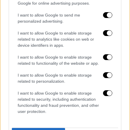
«Μπαλέν» Σαχ, ορκίστηκαν σήμερα το
Google for online advertising purposes.
απόγευμα. Αύριο το μεσημέρι ο Σαχ θα
I want to allow Google to send me
αναλάβει και τα καθήκοντα του
personalized advertising.
πρωθυπουργού.
I want to allow Google to enable storage
related to analytics like cookies on web or
device identifiers in apps.
I want to allow Google to enable storage
related to functionality of the website or app.
video
I want to allow Google to enable storage
related to personalization.
I want to allow Google to enable storage
related to security, including authentication
functionality and fraud prevention, and other
«Θα τρέξω σαν λεοπάρδαλη»
user protection.
«Η καρδιά μου ξεχειλίζει από θάρρος, το
αίμα μου βράζει, τα αδέλφια μου είναι στο