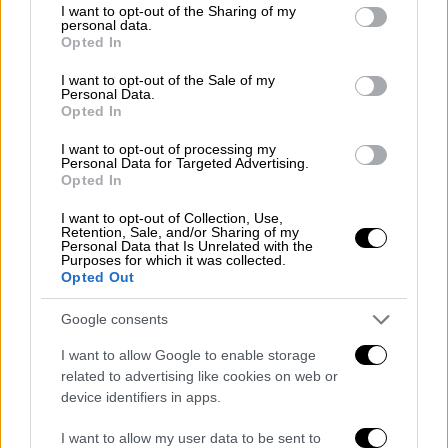
σκοτώθηκαν δεκάδες άνθρωποι, το
not limited to your visit or usage behaviour. You may click to
I want to opt-out of the Sharing of my
personal data.
φθινόπωρο.
grant or deny consent to Google and its third-party tags to
Opted In
use your data for below specified purposes in below Google
Στην έκθεσή της, που δόθηκε στη
consent section.
I want to opt-out of the Sale of my
Personal Data.
δημοσιότητα
σήμερα, η Επιτροπή που
Opted In
ερεύνησε την καταστολή των διαδηλώσεων
εισηγήθηκε την
άσκηση ποινικής δίωξης
I want to opt-out of processing my
Personal Data for Targeted Advertising.
στον Όλι
και σε άλλους πρώην
Opted In
υψηλόβαθμους αξιωματούχους. Σύμφωνα με
I want to opt-out of Collection, Use,
την έκθεση, έκτασης 900 σελίδων,
Retention, Sale, and/or Sharing of my
Personal Data that Is Unrelated with the
τουλάχιστον 76 άνθρωποι σκοτώθηκαν και
Purposes for which it was collected.
Opted Out
2.400 τραυματίστηκαν στα επεισόδια
.
Google consents
Το
κεντρώο Ανεξάρτητο Εθνικό Κόμμα (RSP)
κέρδισε με χαρακτηριστική άνεση τις
I want to allow Google to enable storage
βουλευτικές εκλογές, εξασφαλίζοντας 182
related to advertising like cookies on web or
device identifiers in apps.
από τις
275 έδρες του κοινοβουλίου
. Οι νέοι
βουλευτές, μεταξύ των οποίων και ο
I want to allow my user data to be sent to