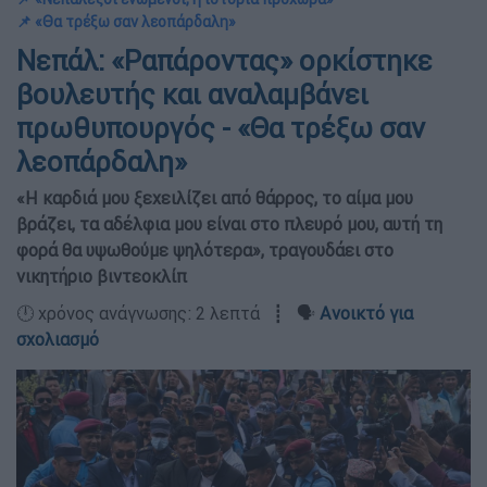
📌 «Θα τρέξω σαν λεοπάρδαλη»
Νεπάλ: «Ραπάροντας» ορκίστηκε
βουλευτής και αναλαμβάνει
πρωθυπουργός - «Θα τρέξω σαν
λεοπάρδαλη»
«Η καρδιά μου ξεχειλίζει από θάρρος, το αίμα μου
βράζει, τα αδέλφια μου είναι στο πλευρό μου, αυτή τη
φορά θα υψωθούμε ψηλότερα», τραγουδάει στο
νικητήριο βιντεοκλίπ
🕛 χρόνος ανάγνωσης: 2 λεπτά ┋ 🗣️
Ανοικτό για
σχολιασμό