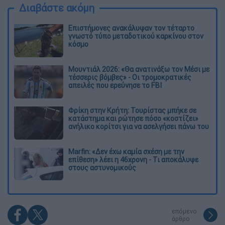
Διαβάστε ακόμη
Επιστήμονες ανακάλυψαν τον τέταρτο
γνωστό τύπο μεταδοτικού καρκίνου στον
κόσμο
Μουντιάλ 2026: «Θα ανατινάξω τον Μέσι με
τέσσερις βόμβες» - Οι τρομοκρατικές
απειλές που ερεύνησε το FBI
Φρίκη στην Κρήτη: Τουρίστας μπήκε σε
κατάστημα και ρώτησε πόσο «κοστίζει»
ανήλικο κορίτσι για να ασελγήσει πάνω του
Marfin: «Δεν έχω καμία σχέση με την
επίθεση» λέει η 46χρονη - Τι αποκάλυψε
στους αστυνομικούς
επόμενο
άρθρο