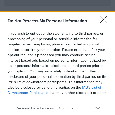
«Νεπαλέζοι ενωμένοι, η ιστορία
προχωρά»
Do Not Process My Personal Information
«
Νεπαλέζοι ενωμένοι, η ιστορία προχωρά»
,
If you wish to opt-out of the sale, sharing to third parties, or
τραγουδάει ο 35χρονος «Μπαλέν» σε αυτό
processing of your personal or sensitive information for
targeted advertising by us, please use the below opt-out
το βιντεοκλίπ που εικονογραφείται με
section to confirm your selection. Please note that after your
πλάνα από την προεκλογική εκστρατεία του.
opt-out request is processed you may continue seeing
Οι στίχοι αυτοί ήταν η πρώτη δημόσια
interest-based ads based on personal information utilized by
δήλωσή του
μετά τις εκλογές της 5ης
us or personal information disclosed to third parties prior to
your opt-out. You may separately opt-out of the further
Μαρτίου.
disclosure of your personal information by third parties on the
IAB’s list of downstream participants. This information may
Ο Σαχ εξελέγη βουλευτής νικώντας τον
also be disclosed by us to third parties on the
IAB’s List of
π
ρώην πρωθυπουργό Κ.Π. Σάρμα Όλι, 74
Downstream Participants
that may further disclose it to other
ετών,
ο οποίος παραιτήθηκε μετά τις
third parties.
αιματηρές διαδηλώσεις της λεγόμενης
Please note that this website/app uses one or more Google
Personal Data Processing Opt Outs
«
Επανάστασης της Gen Z
», στις οποίες
services and may gather and store information including but