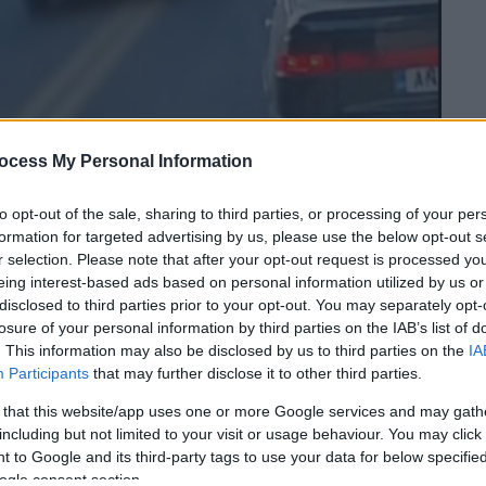
ocess My Personal Information
to opt-out of the sale, sharing to third parties, or processing of your per
formation for targeted advertising by us, please use the below opt-out s
r selection. Please note that after your opt-out request is processed y
 το ΕΘΝΟΣ στη Google
eing interest-based ads based on personal information utilized by us or
disclosed to third parties prior to your opt-out. You may separately opt-
 social media
στο οποίο αποτυπώνεται
losure of your personal information by third parties on the IAB’s list of
ξαιρετικά επικίνδυνα
, βάζοντας σε
κίνδυνο
. This information may also be disclosed by us to third parties on the
IA
Participants
that may further disclose it to other third parties.
πόλοιπων
οδηγών.
 that this website/app uses one or more Google services and may gath
αρχιακό δρόμο
του
Ηρακλείου
, ο οδηγός
including but not limited to your visit or usage behaviour. You may click 
ητα στη σειρά
πάνω σε κλειστή στροφή,
 to Google and its third-party tags to use your data for below specifi
ogle consent section.