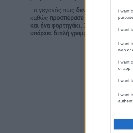
Το γεγονός πως
δεν είχε ορατότητα
I want t
καθώς
προσπέρασε συνολικά οκτώ α
purpose
και ένα φορτηγάκι
. Σημειώνεται πως
I want 
υπάρχει διπλή γραμμή
, πράγμα που ση
I want t
web or d
I want t
or app.
I want t
I want t
authenti