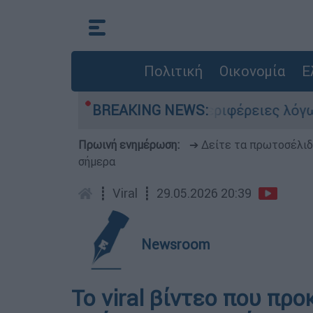
Πολιτική
Οικονομία
Ε
κόκκινο» Αττική και 6 περιφέρειες λόγω καύσων
BREAKING NEWS:
Πρωινή ενημέρωση:
➔ Δείτε τα πρωτοσέλι
σήμερα
┋
Viral
┋
29.05.2026 20:39
Newsroom
Το viral βίντεο που πρ