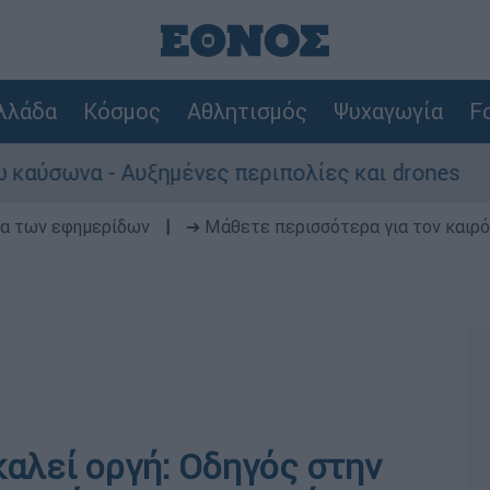
λλάδα
Κόσμος
Αθλητισμός
Ψυχαγωγία
Fo
α - Αυξημένες περιπολίες και drones
Καρ
δα των εφημερίδων
|
➔ Μάθετε περισσότερα για τον καιρό
οκαλεί οργή: Οδηγός στην