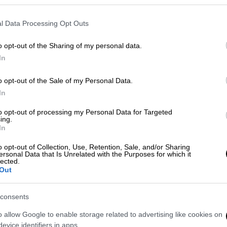
l Data Processing Opt Outs
o opt-out of the Sharing of my personal data.
In
τικές επιδοτήσεις του ΟΠΕΚΕΠΕ στην
 η σύλληψη έκπληξη στο «Βενιζέλος»
o opt-out of the Sale of my Personal Data.
In
to opt-out of processing my Personal Data for Targeted
κούργημα στους 22 συλληφθέντες της
ing.
In
ίες
o opt-out of Collection, Use, Retention, Sale, and/or Sharing
ersonal Data that Is Unrelated with the Purposes for which it
lected.
Out
ο Facebook
, το περιστατικό σημειώθηκε το
κεπτος οδηγός, καθότι
δεν θέλησε να
consents
λοιπων
αυτοκινήτων,
μπήκε στο αντίθετο
o allow Google to enable storage related to advertising like cookies on
.
evice identifiers in apps.