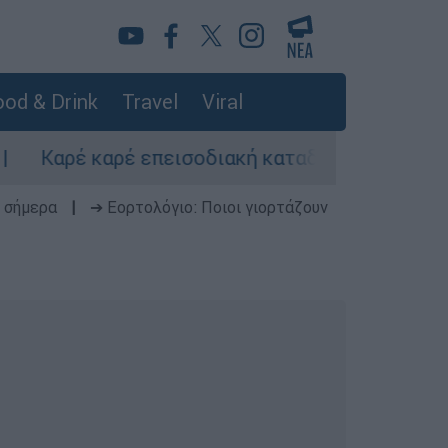
od & Drink
Travel
Viral
έ καρέ επεισοδιακή καταδίωξη στη Θεσσαλονίκ
 σήμερα
|
➔ Εορτολόγιο: Ποιοι γιορτάζουν