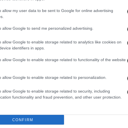
δεν φάνηκε να τον ενοχλεί ή να τον φοβίζει,
o allow my user data to be sent to Google for online advertising
υτοκίνητα
, ενώ
επιχείρησε να προσπεράσει
s.
 στο συγκεκριμένο σημείο του δρόμου
to allow Google to send me personalized advertising.
μαίνει ότι
απαγορεύεται η προσπέραση
.
o allow Google to enable storage related to analytics like cookies on
evice identifiers in apps.
o allow Google to enable storage related to functionality of the website
o allow Google to enable storage related to personalization.
o allow Google to enable storage related to security, including
cation functionality and fraud prevention, and other user protection.
CONFIRM