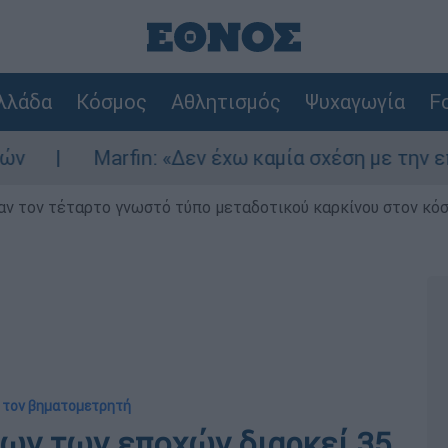
λλάδα
Κόσμος
Αθλητισμός
Ψυχαγωγία
Fo
rfin: «Δεν έχω καμία σχέση με την επίθεση» λέε
ν τον τέταρτο γνωστό τύπο μεταδοτικού καρκίνου στον κό
ε τον βηματομετρητή
λων των εποχών διαρκεί 35