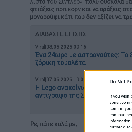
λίστα του Σίντλερ»,
πολύ δύσκολα θα 
φτιάξεις ποπ κορν και να αράξεις στο
μονορούφι κάτι που δεν αξίζει να τρα
ΔΙΑΒΑΣΤΕ ΕΠΙΣΗΣ
Viral
|
08.06.2026 09:15
Ένα 24ωρο με αστροναύτες: Το ξύ
ζόρικη τουαλέτα
Viral
|
07.06.2026 19:09
Do Not Pr
Η Lego ανακοίνωσε το μεγαλύτερ
αντίγραφο της Σαγράδα Φαμίλια
If you wish 
sensitive in
confirm you
continue se
information 
Ρε, πάτε καλά ρε;
further disc