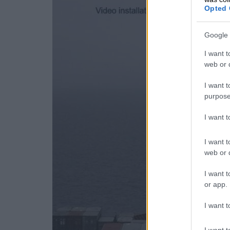
Opted 
Google 
I want t
web or d
I want t
purpose
I want 
I want t
web or d
I want t
or app.
I want t
I want t