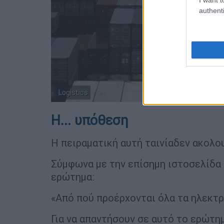
authenti
Logistics
Η... υπόθεση
Η πειραματική αυτή ταινίαδεν ακολο
Σύμφωνα με την επίσημη ιστοσελίδα τ
ερώτημα:
«Από πού προέρχονται όλα τα ηλεκτρ
Για να απαντήσουν σε αυτό το ερώτημ