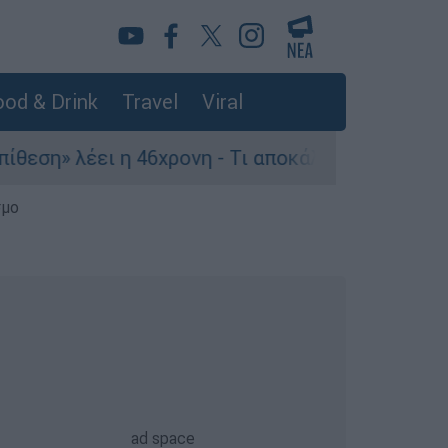
od & Drink
Travel
Viral
ι η 46χρονη - Τι αποκάλυψε στους αστυνομικούς
σμο