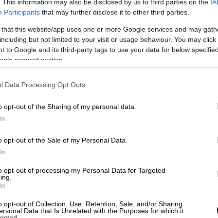
. This information may also be disclosed by us to third parties on the
IA
 και γιατί όταν σκεφτόταν ό,τι σκεφτόταν
Participants
that may further disclose it to other third parties.
«αγάπη μου θες να δούμε μια ταινία», αλλά
 that this website/app uses one or more Google services and may gath
ολάρουν το - μακρινό πια - 2012.
including but not limited to your visit or usage behaviour. You may click 
 to Google and its third-party tags to use your data for below specifi
νουσον από τη Σουηδία κάθισαν γύρω από
ogle consent section.
 βρήκαν και τον τίτλο αλλά ξέχασαν να
τσι, το Logistics που έκανε πρεμιέρα στη
l Data Processing Opt Outs
στραλία, Καναδά, Βραζιλία, ΗΠΑ, Ισραήλ,
Βρετανία, τράβηξε 51.420 λεπτά.
o opt-out of the Sharing of my personal data.
In
ι αν δεν έχεις συνειδητοποιήσει ακόμα το
57 ώρες ή 35 ημέρες και 17 ώρες. Γεγονός
o opt-out of the Sale of my Personal Data.
ιάρκεια φιλμ όλων των εποχών.
In
to opt-out of processing my Personal Data for Targeted
ing.
In
o opt-out of Collection, Use, Retention, Sale, and/or Sharing
ersonal Data that Is Unrelated with the Purposes for which it
lected.