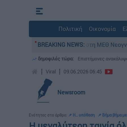
Πολιτική
Οικονομία
Ε
ερών - Νοσηλευόταν στη ΜΕΘ Νεογνών
BREAKING NEWS:
Ma
δημοφιλές τώρα:
Επιστήμονες ανακάλυψα
┋
Viral
┋
09.06.2026 06:45
Newsroom
Ενότητες στο άρθρο:
📌 Η... υπόθεση
📌 Βήμα βήμα μ
Η μεγαλύτερη ταινία ό