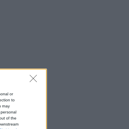
sonal or
ection to
ou may
 personal
out of the
 downstream