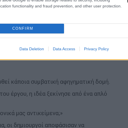
cation functionality and fraud prevention, and other user protection.
CONFIRM
Data Deletion
Data Access
Privacy Policy
υθεί κάποια συμβατική αφηγηματική δομή.
ου έργου, η ιδέα ξεκίνησε από ένα απλό
ονικά μας αντικείμενα;»
α, οι δημιουργοί αποφάσισαν να