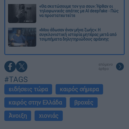
«Θα σκοτώσουμε τον γιο σου»: Ήρθαν οι
τηλεφωνικές απάτες με AI deepfake - Πώς
να προστατευτείτε
«Μου έδωσαν έναν μήνα ζωής»: Η
συγκλονιστική ιστορία μητέρας μετά από
τσιμπήματα δηλητηριώδους αράχνης
επόμενο
άρθρο
#TAGS
ειδήσεις τώρα
καιρός σήμερα
καιρός στην Ελλάδα
βροχές
Άνοιξη
χιονιάς