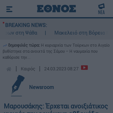
BREAKING NEWS:
ρων στη Ψάθα
Μακελειό στη Βόρεια Καρολ
δημοφιλές τώρα:
Η κυριαρχία των Τούρκων στο Αιγαίο
βυθίστηκε στα ανοιχτά της Σάμου – Η ναυμαχία που
καθόρισε την...
┋
Καιρός
┋
24.03.2023 08:27
Newsroom
Μαρουσάκης: Έρχεται ανοιξιάτικος