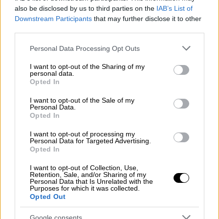
also be disclosed by us to third parties on the
IAB’s List of
video
Downstream Participants
that may further disclose it to other
third parties.
Please note that this website/app uses one or more Google
Personal Data Processing Opt Outs
services and may gather and store information including but
not limited to your visit or usage behaviour. You may click to
I want to opt-out of the Sharing of my
personal data.
grant or deny consent to Google and its third-party tags to
Επίσης θα έχουμε πολλές
βροχές
και
Opted In
use your data for below specified purposes in below Google
θυελλώδεις βοριάδες με
9 και 10 μποφόρ
.
consent section.
I want to opt-out of the Sale of my
Αυτό θα συμβεί γιατί οι αέριες αυτές μάζες
Personal Data.
Opted In
θα συγκρουστούν με τις αρκετά πιο θερμές
που υπάρχουν στην περιοχή μας. Θα φέρει
I want to opt-out of processing my
Personal Data for Targeted Advertising.
επίσης πολλά χιόνια και σε χαμηλά
Opted In
υψόμετρα».
I want to opt-out of Collection, Use,
Retention, Sale, and/or Sharing of my
Όπως τονίζει ο μετεωρολόγος: «Δεν
θα
Personal Data that Is Unrelated with the
Purposes for which it was collected.
κρατήσει όμως πολύ ο ανοιξιάτικος αυτός ο
Opted Out
χιονιάς
. Αναμένουμε την κορύφωσή του την
Τετάρτη και από την
Πέμπτη
στη συνέχεια η
Google consents