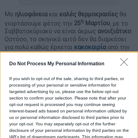
Με
ηλιοφάνεια
και
καλές θερμοκρασίες
θα
η
γιορτάσουμε φέτος την
25
Μαρτίου
, με το
Σαββατοκύριακο να είναι άκρως
ανοιξιάτικο
.
Ωστόσο, το σκηνικό αυτό δεν θα διαρκέσει
για πολύ καθώς έρχεται
κακοκαιρία
από την
ερχόμενη εβδομάδα, με
χιόνια
και
βροχές
.
Do Not Process My Personal Information
Όπως αναφέρει ο μετεωρολόγος του OPEN,
Κλέαρχος Μαρουσάκης
, «από τη Δευτέρα και
If you wish to opt-out of the sale, sharing to third parties, or
κυρίως την Τρίτη μας κατεβαίνουν πολικές
processing of your personal or sensitive information for
αέριες μάζες, θα έρθει πολύ κρύο για την
targeted advertising by us, please use the below opt-out
section to confirm your selection. Please note that after your
εποχή, ένας
ανοιξιάτικος χιονιάς
.
opt-out request is processed you may continue seeing
interest-based ads based on personal information utilized by
us or personal information disclosed to third parties prior to
your opt-out. You may separately opt-out of the further
disclosure of your personal information by third parties on the
IAB’s list of downstream participants. This information may