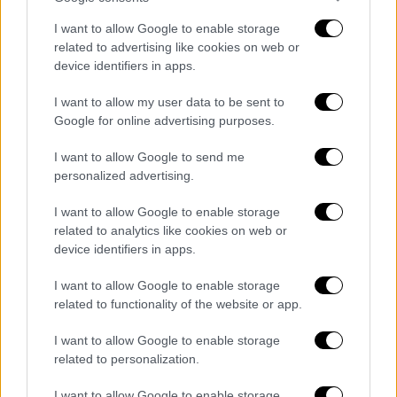
αέρια αυτή πολική μάζα θα συνεχίσει το
I want to allow Google to enable storage
ταξίδι της προς την περιοχή της Τουρκίας
».
related to advertising like cookies on web or
device identifiers in apps.
Σύμφωνα με τον κ. Μαρουσάκη, η
άνοιξη
επιστρέφει το άλλο Σαββατοκύριακο
.
I want to allow my user data to be sent to
Google for online advertising purposes.
ΟΛΕΣ ΟΙ ΕΙΔΗΣΕΙΣ
I want to allow Google to send me
Χρεώνουν τον ΕΟΠΥΥ με χιλιάδες
personalized advertising.
«μαϊμού» αξονικές και μαγνητικές -
I want to allow Google to enable storage
Εντολή Πλεύρη για σαρωτικούς
related to analytics like cookies on web or
ελέγχους
device identifiers in apps.
Φωτιά σε εστιατόριο στη Νέα Σμύρνη:
I want to allow Google to enable storage
Μαρτυρία υπαλλήλου για εμπρησμό -
related to functionality of the website or app.
Απεγκλωβίστηκε ένα μωράκι, στο
νοσοκομείο ένας άνδρας
I want to allow Google to enable storage
related to personalization.
Νερό από… χρυσάφι στο Λαγκαδά:
«Έπνιξαν» τους κατοίκους οι
I want to allow Google to enable storage