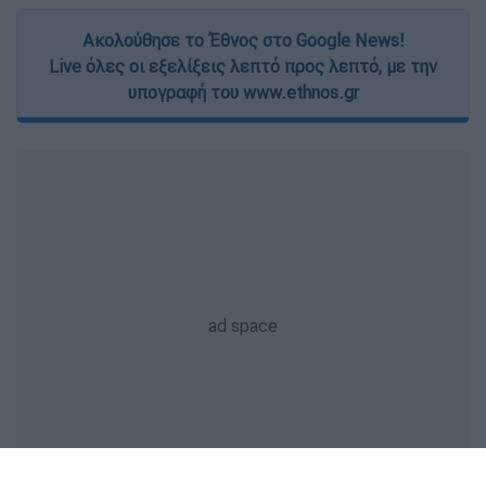
Ακολούθησε το Έθνος στο Google News!
Live όλες οι εξελίξεις λεπτό προς λεπτό, με την
υπογραφή του www.ethnos.gr