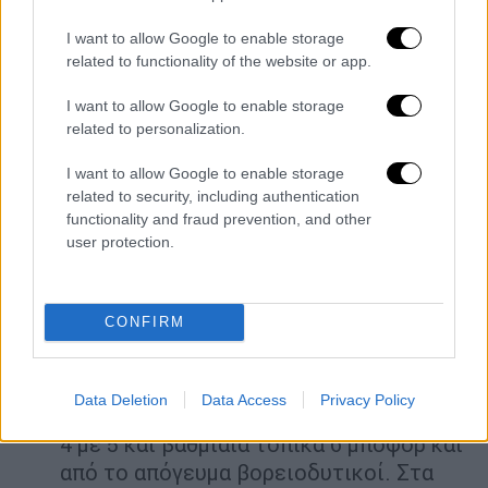
βορειοδυτικούς και πρόσκαιρα θα
ενισχυθούν στο Ιόνιο τοπικά έως 7
I want to allow Google to enable storage
related to functionality of the website or app.
μποφόρ.
Θερμοκρασία: Από 09 έως 16 βαθμούς
I want to allow Google to enable storage
Κελσίου. Στο εσωτερικό της Ηπείρου 3
related to personalization.
με 4 βαθμούς χαμηλότερη.
I want to allow Google to enable storage
ΘΕΣΣΑΛΙΑ, ΑΝΑΤΟΛΙΚΗ ΣΤΕΡΕΑ,
related to security, including authentication
functionality and fraud prevention, and other
ΑΝΑΤΟΛΙΚΗ ΠΕΛΟΠΟΝΝΗΣΟΣ
user protection.
Καιρός: Νεφώσεις με τοπικές βροχές,
σποραδικές καταιγίδες και χιόνια στα
CONFIRM
ορεινά. Το βράδυ στα βόρεια και
βαθμιαία και στις υπόλοιπες περιοχές
τα φαινόμενα θα σταματήσουν.
Data Deletion
Data Access
Privacy Policy
Άνεμοι: Στα νότια δυτικοί νοτιοδυτικοί
4 με 5 και βαθμιαία τοπικά 6 μποφόρ και
από το απόγευμα βορειοδυτικοί. Στα