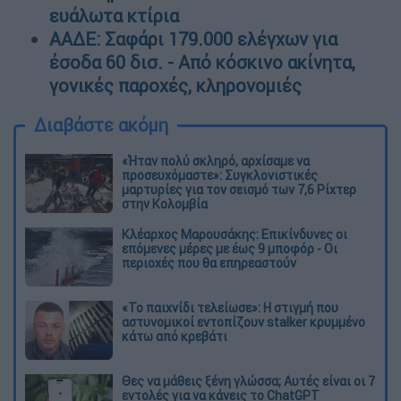
ευάλωτα κτίρια
ΑΑΔΕ: Σαφάρι 179.000 ελέγχων για
έσοδα 60 δισ. - Από κόσκινο ακίνητα,
γονικές παροχές, κληρονομιές
Διαβάστε ακόμη
«Ήταν πολύ σκληρό, αρχίσαμε να
προσευχόμαστε»: Συγκλονιστικές
μαρτυρίες για τον σεισμό των 7,6 Ρίχτερ
στην Κολομβία
Κλέαρχος Μαρουσάκης: Επικίνδυνες οι
επόμενες μέρες με έως 9 μποφόρ - Οι
περιοχές που θα επηρεαστούν
«Το παιχνίδι τελείωσε»: Η στιγμή που
αστυνομικοί εντοπίζουν stalker κρυμμένο
κάτω από κρεβάτι
Θες να μάθεις ξένη γλώσσα; Αυτές είναι οι 7
εντολές για να κάνεις το ChatGPT