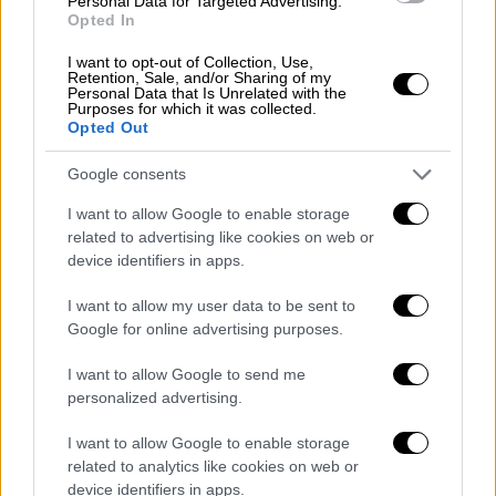
Personal Data for Targeted Advertising.
διευθύνσεις 3 με 4 μποφόρ, που τη
Opted In
νύχτα θα στραφούν σε βόρειους
I want to opt-out of Collection, Use,
βορειοανατολικούς.
Retention, Sale, and/or Sharing of my
Personal Data that Is Unrelated with the
Θερμοκρασία: Από 05 έως 13 βαθμούς
Purposes for which it was collected.
Κελσίου. Στη δυτική Μακεδονία θα είναι
Opted Out
3 με 4 βαθμούς χαμηλότερη.
Google consents
ΝΗΣΙΑ ΙΟΝΙΟΥ, ΗΠΕΙΡΟΣ, ΔΥΤΙΚΗ ΣΤΕΡΕΑ,
I want to allow Google to enable storage
ΔΥΤΙΚΗ ΠΕΛΟΠΟΝΝΗΣΟΣ
related to advertising like cookies on web or
device identifiers in apps.
Καιρός: Νεφώσεις με τοπικές βροχές,
σποραδικές καταιγίδες και χιόνια στα
I want to allow my user data to be sent to
Google for online advertising purposes.
ορεινά. Το βράδυ στο Ιόνιο και βαθμιαία
και στις υπόλοιπες περιοχές τα
I want to allow Google to send me
φαινόμενα θα σταματήσουν.
personalized advertising.
Άνεμοι: Από νότιες διευθύνσεις 4 με 5
I want to allow Google to enable storage
και στο Ιόνιο τοπικά 6 μποφόρ. Βαθμιαία
related to analytics like cookies on web or
θα στραφούν σε δυτικούς
device identifiers in apps.