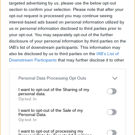
Θερμοκρασία: Από 05 έως 11 βαθμούς
targeted advertising by us, please use the below opt-out
section to confirm your selection. Please note that after your
Κελσίου.
opt-out request is processed you may continue seeing
interest-based ads based on personal information utilized by
ΜΑΚΕΔΟΝΙΑ, ΘΡΑΚΗ
us or personal information disclosed to third parties prior to
your opt-out. You may separately opt-out of the further
Καιρός: Νεφώσεις με τοπικές βροχές
disclosure of your personal information by third parties on the
και σποραδικές καταιγίδες αρχικά στα
IAB’s list of downstream participants. This information may
δυτικά και βαθμιαία και στις υπόλοιπες
also be disclosed by us to third parties on the
IAB’s List of
περιοχές. Χιονοπτώσεις θα σημειωθούν
Downstream Participants
that may further disclose it to other
third parties.
στα ορεινά. Βαθμιαία από τα δυτικά και
από τις απογευματινές ώρες τα
Please note that this website/app uses one or more Google
Personal Data Processing Opt Outs
φαινόμενα θα σταματήσουν και τη νύχτα
services and may gather and store information including but
not limited to your visit or usage behaviour. You may click to
I want to opt-out of the Sharing of my
θα περιοριστούν στα ανατολικά και θα
personal data.
grant or deny consent to Google and its third-party tags to
εξασθενήσουν.
Opted In
use your data for below specified purposes in below Google
Άνεμοι: Βόρειοι βορειοδυτικοί 3 με 5
consent section.
I want to opt-out of the Sale of my
και βαθμιαία στην κεντρική Μακεδονία
Personal Data.
Opted In
πρόσκαιρα τοπικά έως 6 μποφόρ. Στα
ανατολικά τμήματα από ανατολικές
I want to opt-out of processing my