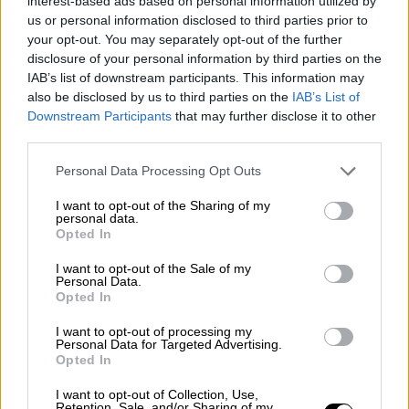
interest-based ads based on personal information utilized by
δυτική) χιόνια θα πέσουν από το μεσημέρι
us or personal information disclosed to third parties prior to
στα ορεινά και τα ημιορεινά.
your opt-out. You may separately opt-out of the further
disclosure of your personal information by third parties on the
γ) ΑΝΕΜΟΙ
IAB’s list of downstream participants. This information may
also be disclosed by us to third parties on the
IAB’s List of
Τοπικά θυελλώδεις βορειοανατολικοί
Downstream Participants
that may further disclose it to other
άνεμοι έντασης 7 με 8 μποφόρ θα πνέουν από
third parties.
το μεσημέρι στο βόρειο Αιγαίο.
Please note that this website/app uses one or more Google
Personal Data Processing Opt Outs
services and may gather and store information including but
δ) ΘΕΡΜΟΚΡΑΣΙΑ
not limited to your visit or usage behaviour. You may click to
I want to opt-out of the Sharing of my
personal data.
grant or deny consent to Google and its third-party tags to
Opted In
Η θερμοκρασία βαθμιαία θα σημειώσει
use your data for below specified purposes in below Google
πτώση στη βόρεια Ελλάδα της τάξεως των 6
consent section.
I want to opt-out of the Sale of my
Personal Data.
με 7 βαθμών Κελσίου και 3 με 4 βαθμών στην
Opted In
κεντρική χώρα.
I want to opt-out of processing my
Personal Data for Targeted Advertising.
ΤΗ ΔΕΥΤΕΡΑ 13-01-2025
Opted In
α) ΒΡΟΧΕΣ - ΚΑΤΑΙΓΙΔΕΣ
I want to opt-out of Collection, Use,
Retention, Sale, and/or Sharing of my