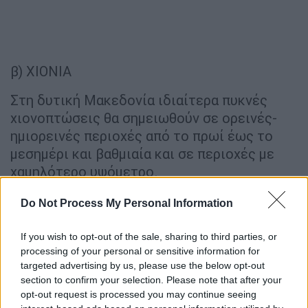
β) ΧΙΟΝΙΑ
Στη δυτική Μακεδονία ιδιαίτερα πυκνές
χιονοπτώσεις θα σημειωθούν σε ορεινές-
ημιορεινές περιοχές από το πρωί έως το
μεσημέρι και βαθμιαία και σε περιοχές με
χαμηλότερο υψόμετρο.
Στην κεντρική, την ανατολική Μακεδονία και
Do Not Process My Personal Information
τη Θράκη χιονοπτώσεις θα σημειωθούν
αρχικά στα ορεινά, από το μεσημέρι στα
If you wish to opt-out of the sale, sharing to third parties, or
processing of your personal or sensitive information for
ημιορεινά και προς το βράδυ και σε περιοχές
targeted advertising by us, please use the below opt-out
με χαμηλότερο υψόμετρο.
section to confirm your selection. Please note that after your
opt-out request is processed you may continue seeing
Στην Ήπειρο και τη Θεσσαλία (ιδιαίτερα τη