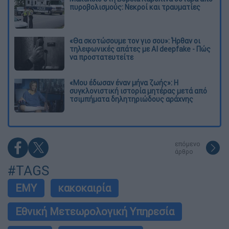
πυροβολισμούς: Νεκροί και τραυματίες
«Θα σκοτώσουμε τον γιο σου»: Ήρθαν οι
τηλεφωνικές απάτες με AI deepfake - Πώς
να προστατευτείτε
«Μου έδωσαν έναν μήνα ζωής»: Η
συγκλονιστική ιστορία μητέρας μετά από
τσιμπήματα δηλητηριώδους αράχνης
επόμενο
άρθρο
#TAGS
ΕΜΥ
κακοκαιρία
Εθνική Μετεωρολογική Υπηρεσία