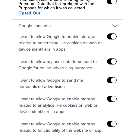
Personal Data that Is Unrelated with the
Ισχυρές βροχές και καταιγίδες
Purposes for which it was collected.
προβλέπονται αρχικά στο Ιόνιο (κυρίως το
Opted Out
νότιο), τα νησιά του βορείου και ανατολικού
Google consents
Αιγαίου, την Πελοπόννησο και βαθμιαία στη
Στερεά Ελλάδα, τη Θεσσαλία (κυρίως στα
I want to allow Google to enable storage
related to advertising like cookies on web or
ανατολικά), τις Σποράδες και την Εύβοια.
device identifiers in apps.
β) ΧΙΟΝΙΑ
I want to allow my user data to be sent to
Google for online advertising purposes.
Στην Ήπειρο, τη Μακεδονία, τη Θράκη και τη
Θεσσαλία πυκνές χιονοπτώσεις θα
I want to allow Google to send me
σημειωθούν τοπικά σε ορεινές- ημιορεινές
personalized advertising.
περιοχές και κατά τόπους θα χιονίσει και σε
I want to allow Google to enable storage
περιοχές με χαμηλότερο υψόμετρο.
related to analytics like cookies on web or
device identifiers in apps.
Στη Στερεά Ελλάδα και την Πελοπόννησο
χιονοπτώσεις θα σημειωθούν στα ορεινά -
I want to allow Google to enable storage
ημιορεινά.
related to functionality of the website or app.