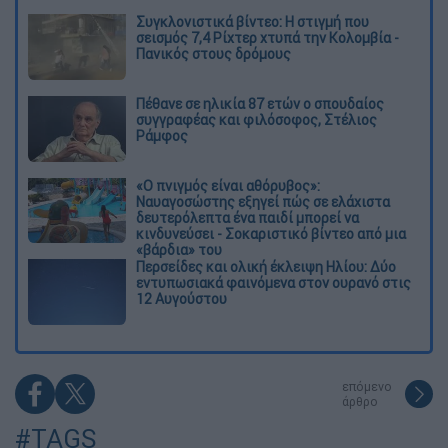
Συγκλονιστικά βίντεο: Η στιγμή που
σεισμός 7,4 Ρίχτερ χτυπά την Κολομβία -
Πανικός στους δρόμους
Πέθανε σε ηλικία 87 ετών ο σπουδαίος
συγγραφέας και φιλόσοφος, Στέλιος
Ράμφος
«Ο πνιγμός είναι αθόρυβος»:
Ναυαγοσώστης εξηγεί πώς σε ελάχιστα
δευτερόλεπτα ένα παιδί μπορεί να
κινδυνεύσει - Σοκαριστικό βίντεο από μια
«βάρδια» του
Περσείδες και ολική έκλειψη Ηλίου: Δύο
εντυπωσιακά φαινόμενα στον ουρανό στις
12 Αυγούστου
επόμενο
άρθρο
#TAGS