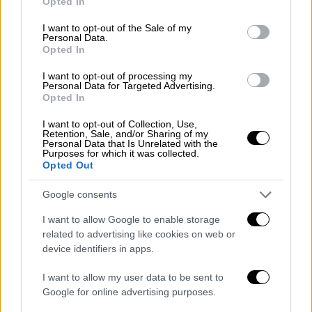
Opted In
Καιρός: Γενικά αίθριος. Τις μεσημβρινές
use your data for below specified purposes in below Google
- απογευματινές ώρες θα αναπτυχθούν
consent section.
I want to opt-out of the Sale of my
Personal Data.
νεφώσεις και θα σημειωθούν τοπικοί
Opted In
όμβροι, κυρίως στα ορεινά της
I want to opt-out of processing my
Μακεδονίας.
Personal Data for Targeted Advertising.
Ανεμοι: Από βόρειες διευθύνσεις 3 με 4,
Opted In
στα παράκτια 5 μποφόρ με βαθμιαία
I want to opt-out of Collection, Use,
εξασθένηση από τις προμεσημβρινές
Retention, Sale, and/or Sharing of my
Personal Data that Is Unrelated with the
ώρες.
Purposes for which it was collected.
Opted Out
Θερμοκρασία: Από 18 έως 35 με 36
βαθμούς Κελσίου. Στη δυτική
Google consents
Μακεδονία η μέγιστη 2 με 4 βαθμούς
I want to allow Google to enable storage
χαμηλότερη.
related to advertising like cookies on web or
device identifiers in apps.
ΝΗΣΙΑ ΙΟΝΙΟΥ, ΗΠΕΙΡΟΣ, ΔΥΤΙΚΗ ΣΤΕΡΕΑ,
ΔΥΤΙΚΗ ΠΕΛΟΠΟΝΝΗΣΟΣ
I want to allow my user data to be sent to
Google for online advertising purposes.
Καιρός: Γενικά αίθριος. Τις μεσημβρινές