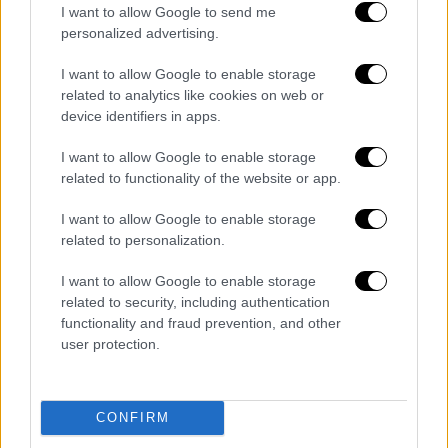
- απογευματινές ώρες θα αναπτυχθούν
I want to allow Google to send me
τοπικές νεφώσεις και στα ορεινά της
personalized advertising.
Ηπείρου θα σημειωθούν τοπικοί όμβροι.
I want to allow Google to enable storage
Ανεμοι: Βόρειων διευθύνσεων 3 με 4 και
related to analytics like cookies on web or
στο Ιόνιο τοπικά 5 μποφόρ.
device identifiers in apps.
Θερμοκρασία: Από 19 έως 36 με 37 και
I want to allow Google to enable storage
τοπικά 38 βαθμούς και στα νησιά του
related to functionality of the website or app.
Ιονίου έως 34 βαθμούς Κελσίου. Στο
εσωτερικό της Ηπείρου 2 με 4 βαθμούς
I want to allow Google to enable storage
χαμηλότερη.
related to personalization.
I want to allow Google to enable storage
ΑΝΑΤΟΛΙΚΗ ΣΤΕΡΕΑ, ΕΥΒΟΙΑ, ΑΝΑΤΟΛΙΚΗ
related to security, including authentication
ΠΕΛΟΠΟΝΝΗΣΟΣ
functionality and fraud prevention, and other
user protection.
Καιρός: Γενικά αίθριος. Τις μεσημβρινές
- απογευματινές ώρες θα αναπτυχθούν
τοπικές νεφώσεις στα ορεινά.
CONFIRM
Ανεμοι: Από βόρειες διευθύνσεις 3 με 5