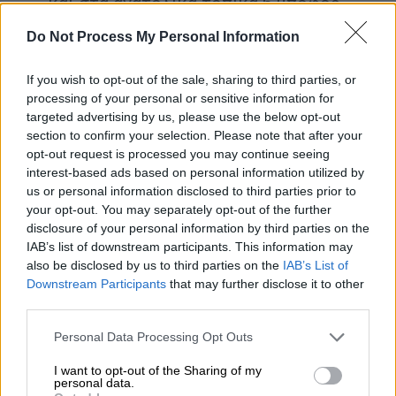
και στα ανατολικά τοπικά 6 μποφόρ.
Θερμοκρασία: Από 23 έως 36 με 37
Do Not Process My Personal Information
βαθμούς Κελσίου. Στα ανατολικά η
μέγιστη 2 με 3 βαθμούς χαμηλότερη.
If you wish to opt-out of the sale, sharing to third parties, or
processing of your personal or sensitive information for
ΘΕΣΣΑΛΟΝΙΚΗ
targeted advertising by us, please use the below opt-out
section to confirm your selection. Please note that after your
Καιρός: Γενικά αίθριος με λίγες
opt-out request is processed you may continue seeing
πρόσκαιρες νεφώσεις τις μεσημβρινές -
interest-based ads based on personal information utilized by
απογευματινές ώρες κυρίως στα γύρω
us or personal information disclosed to third parties prior to
your opt-out. You may separately opt-out of the further
ορεινά.
disclosure of your personal information by third parties on the
Ανεμοι: Βορειοδυτικοί 3 με 4 μποφόρ με
IAB’s list of downstream participants. This information may
βαθμιαία εξασθένηση από τις
also be disclosed by us to third parties on the
IAB’s List of
προμεσημβρινές ώρες.
Downstream Participants
that may further disclose it to other
third parties.
Θερμοκρασία: Από 23 έως 35 βαθμούς
Κελσίου.
Please note that this website/app uses one or more Google
Personal Data Processing Opt Outs
services and may gather and store information including but
ΜΑΚΕΔΟΝΙΑ, ΘΡΑΚΗ
not limited to your visit or usage behaviour. You may click to
I want to opt-out of the Sharing of my
personal data.
grant or deny consent to Google and its third-party tags to