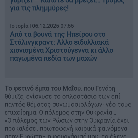
γυρίζει – Κάποτε θα βρέξει… Τρόμος
για τις πλημμύρες!
Ιστορία
|
06.12.2025 07:55
Από τα βουνά της Ηπείρου στο
Στάλινγκραντ: Άλλο ειδυλλιακά
χιονισμένα Χριστούγεννα κι άλλο
παγωμένα πεδία των μαχών
Το φετινό έμπα του Μαΐου
, που Γενάρη
θύμιζε, ενίσχυσε το οπλοστάσιο των επί
παντός θέματος συνωμοσιολόγων· νέο τους
επιχείρημα; Ο πόλεμος στην Ουκρανία…
«Ο πόλεμος των Ρώσων στην Ουκρανία έχει
προκαλέσει πρωτοφανή καιρικά φαινόμενα
στην Ευρώπη», η φουρνάρισά μου, το έλεγε