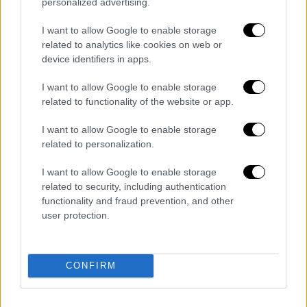
personalized advertising.
«φαύλο κύκλο» στον οποίο οι συγκρούσεις
και η κλιματική αλλαγή αλληλοενισχύονται.
I want to allow Google to enable storage
related to analytics like cookies on web or
Η Ευρώπη βιώνει έντονους καύσωνες (την
device identifiers in apps.
Πρωτομαγιά που είχαμε 12°C στην Αθήνα,
στο Όσλο, ο υδράργυρος έδειχνε 18!) και
I want to allow Google to enable storage
ξηρασίες, με τμήματα της ηπείρου να
related to functionality of the website or app.
θερμαίνονται περισσότερο από δύο φορές
I want to allow Google to enable storage
πιο γρήγορα από τον παγκόσμιο μέσο όρο.
related to personalization.
Ένας ακόμη σοβαρός παράγων
αποσταθεροποίησης: το 2025, η Ουκρανία
I want to allow Google to enable storage
related to security, including authentication
αντιμετώπισε 1,39 εκατομμύρια εκτάρια
functionality and fraud prevention, and other
πυρκαγιών, ξεπερνώντας κατά πολύ τα
user protection.
προπολεμικά επίπεδα, με πολλές να
εκδηλώνονται κατά μήκος των μετώπων και
σε κατεχόμενα δασώδη εδάφη. Αυτές οι
CONFIRM
πυρκαγιές, που προκαλούνται συνήθως από
βομβαρδισμούς, απελευθερώνουν τεράστιες