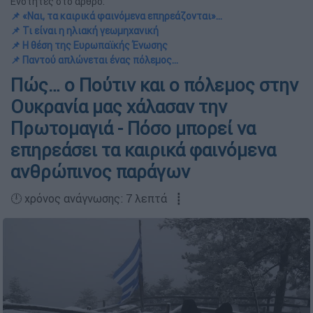
Ενότητες στο άρθρο:
📌 «Ναι, τα καιρικά φαινόμενα επηρεάζονται»...
📌 Τι είναι η ηλιακή γεωμηχανική
📌 Η θέση της Ευρωπαϊκής Ένωσης
📌 Παντού απλώνεται ένας πόλεμος...
Πώς… ο Πούτιν και ο πόλεμος στην
Ουκρανία μας χάλασαν την
Πρωτομαγιά - Πόσο μπορεί να
επηρεάσει τα καιρικά φαινόμενα
ανθρώπινος παράγων
🕛 χρόνος ανάγνωσης: 7 λεπτά ┋