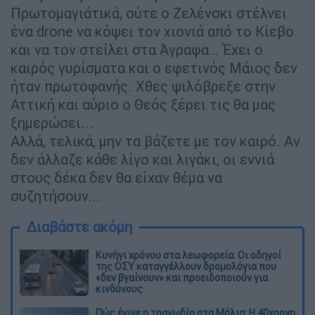
Πρωτομαγιάτικά, ούτε ο Ζελένσκι στέλνει
ένα drone να κόψει τον χιονιά από το Κίεβο
και να τον στείλει στα Άγραφα… Έχει ο
καιρός γυρίσματα και ο εφετινός Μάιος δεν
ήταν πρωτοφανής. Χθες ψιλόβρεξε στην
Αττική και αύριο ο Θεός ξέρει τις θα μας
ξημερώσει...
Αλλά, τελικά, μην τα βάζετε με τον καιρό. Αν
δεν άλλαζε κάθε λίγο και λιγάκι, οι εννιά
στους δέκα δεν θα είχαν θέμα να
συζητήσουν...
Διαβάστε ακόμη
Κυνήγι χρόνου στα λεωφορεία: Οι οδηγοί
της ΟΣΥ καταγγέλλουν δρομολόγια που
«δεν βγαίνουν» και προειδοποιούν για
κινδύνους
Πώς έγινε η τραγωδία στα Μάλια: Η 40χρονη