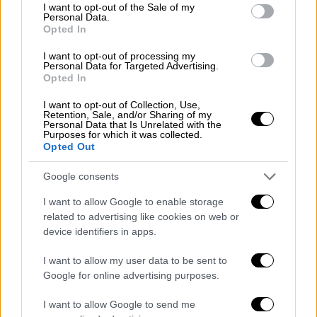
consent section.
αερολυμάτων (SAI), η οποία περιλαμβάνει τη
I want to opt-out of the Sale of my
Personal Data.
διασπορά σωματιδίων (π.χ. διοξείδιο του
Opted In
θείου) στην ανώτερη ατμόσφαιρα για την
I want to opt-out of processing my
αντανάκλαση της ηλιακής ακτινοβολίας),
Personal Data for Targeted Advertising.
Opted In
στοχεύει στην τεχνητή επιβράδυνση της
αύξησης των παγκόσμιων θερμοκρασιών
I want to opt-out of Collection, Use,
Retention, Sale, and/or Sharing of my
μειώνοντας την ποσότητα του ηλιακού
Personal Data that Is Unrelated with the
φωτός που απορροφάται από την επιφάνεια
Purposes for which it was collected.
Opted Out
της Γης. Αυτές οι τεχνολογίες ενέχουν
διττούς κινδύνους: εκτός από τις ακούσιες
Google consents
περιβαλλοντικές συνέπειες, θα μπορούσαν
I want to allow Google to enable storage
να αξιοποιηθούν από δυνάμεις που
related to advertising like cookies on web or
επιδιώκουν να διαταράξουν τη γεωπολιτική
device identifiers in apps.
ισορροπία για να προκαλέσουν διαταραχές
I want to allow my user data to be sent to
που σχετίζονται με το κλίμα». Άρα;
Google for online advertising purposes.
«Ο πόλεμος
έχει επιταχύνει την καταστροφή
I want to allow Google to send me
του περιβάλλοντος, δημιουργώντας έναν