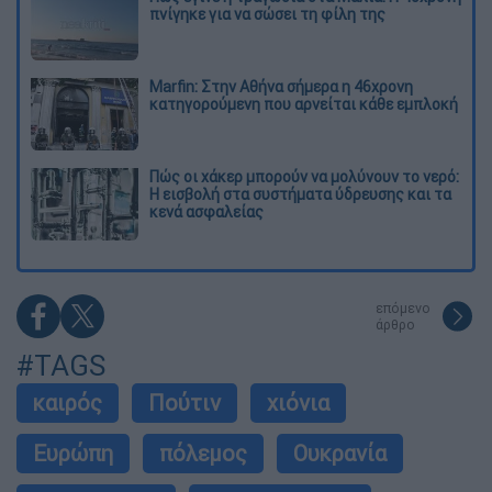
πνίγηκε για να σώσει τη φίλη της
Marfin: Στην Αθήνα σήμερα η 46χρονη
κατηγορούμενη που αρνείται κάθε εμπλοκή
Πώς οι χάκερ μπορούν να μολύνουν το νερό:
Η εισβολή στα συστήματα ύδρευσης και τα
κενά ασφαλείας
επόμενο
άρθρο
#TAGS
καιρός
Πούτιν
χιόνια
Ευρώπη
πόλεμος
Ουκρανία