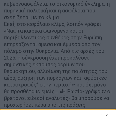
κυβερνοασφάλεια, το οικονομικό έγκλημα, η
πυρηνική πολιτική και η ασφάλεια που
σχετίζεται με το κλίμα.
Εκεί, στο κεφάλαιο κλίμα, λοιπόν γράφει:
«Ναι, τα καιρικά φαινόμενα και οι
περιβαλλοντικές συνθήκες στην Ευρώπη
επηρεάζονται άμεσα και έμμεσα από τον
πόλεμο στην Ουκρανία. Από τις αρχές του
2026, η σύγκρουση έχει προκαλέσει
σημαντικές εκπομπές αερίων του
θερμοκηπίου, αλλοίωση της ποιότητας του
αέρα, αύξηση των πυρκαγιών και “αφύσικες
καταστροφές” στην περιοχή»· και όχι μόνο
θα προσθέταμε εμείς…
«
Η Ρωσία- γράφουν οι
βρετανοί ειδικοί αναλυτές- θα μπορούσε να
προχωρήσει πέρα από τις πράξεις
δολιοφθοράς στην Ευρώπη, αναπτύσσοντας