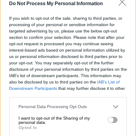
κρυφά τεχνολογίες ηλιακής γεωμηχανικής,
Do Not Process My Personal Information
αποσταθεροποιώντας το κλίμα της
περιοχής». Να ‘χει δίκιο η φουρνάρισα,
If you wish to opt-out of the sale, sharing to third parties, or
processing of your personal or sensitive information for
τελικά; Ποιος κοιτάζει τα πτυχία σήμερα,
targeted advertising by us, please use the below opt-out
άλλωστε; Ο Πολάκης;
section to confirm your selection. Please note that after your
opt-out request is processed you may continue seeing
Τι είναι η ηλιακή γεωμηχανική
interest-based ads based on personal information utilized by
us or personal information disclosed to third parties prior to
Και συνεχίζουμε: «Η ηλιακή γεωμηχανική,
your opt-out. You may separately opt-out of the further
που κάποτε κινείτο στη σφαίρα της
disclosure of your personal information by third parties on the
επιστημονικής φαντασίας, τώρα
IAB’s list of downstream participants. This information may
also be disclosed by us to third parties on the
IAB’s List of
μετακινείται πειραματικά (και) στον
Downstream Participants
that may further disclose it to other
πραγματικό κόσμο, αυξάνοντας τον κίνδυνο
third parties.
κακής χρήσης από εχθρικούς παράγοντες.
Please note that this website/app uses one or more Google
Γνωστή και ως διαχείριση ηλιακής
Personal Data Processing Opt Outs
services and may gather and store information including but
ακτινοβολίας, αυτό το σύνολο νέων
not limited to your visit or usage behaviour. You may click to
I want to opt-out of the Sharing of my
τεχνολογιών (Η πιο συζητημένη μέθοδος
personal data.
grant or deny consent to Google and its third-party tags to
Opted In
είναι η στρατοσφαιρική έγχυση
use your data for below specified purposes in below Google