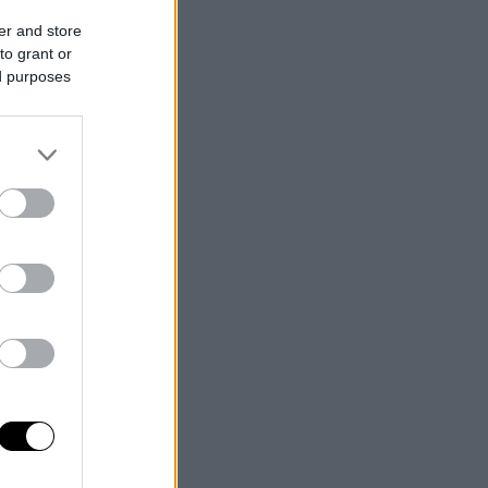
er and store
to grant or
ed purposes