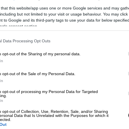
 that this website/app uses one or more Google services and may gath
including but not limited to your visit or usage behaviour. You may click 
 to Google and its third-party tags to use your data for below specifi
ogle consent section.
μποφόρ.
 Κελσίου.
l Data Processing Opt Outs
o opt-out of the Sharing of my personal data.
ώσεις πρόσκαιρα αυξημένες τις μεσημβρινές
In
και από το μεσημέρι τοπικά έως 4 μποφόρ.
o opt-out of the Sale of my Personal Data.
 Κελσίου.
In
to opt-out of processing my Personal Data for Targeted
ing.
In
ώσεις πρόσκαιρα αυξημένες τις μεσημβρινές
o opt-out of Collection, Use, Retention, Sale, and/or Sharing
εινά όπου θα σημειωθούν τοπικές βροχές ή
ersonal Data that Is Unrelated with the Purposes for which it
lected.
 της ανατολικής Μακεδονίας και της
Out
νες καταιγίδες.