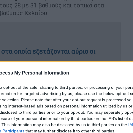
τους 28 με 31 βαθμούς και τοπικά στα
 βαθμούς Κελσίου.
στα οποία εξετάζονται αύριο οι
ocess My Personal Information
ια τη Συνταγματική Αναθεώρηση - Τι
to opt-out of the sale, sharing to third parties, or processing of your per
ιστήμια και νόμο περί ευθύνης
formation for targeted advertising by us, please use the below opt-out s
r selection. Please note that after your opt-out request is processed y
eing interest-based ads based on personal information utilized by us or
disclosed to third parties prior to your opt-out. You may separately opt-
losure of your personal information by third parties on the IAB’s list of
. This information may also be disclosed by us to third parties on the
IA
-06-2026
Participants
that may further disclose it to other third parties.