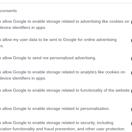
μποφόρ και στα ανατολικά θαλάσσια τοπικά
consents
ικά στην κεντρική Μακεδονία 32 με 33
o allow Google to enable storage related to advertising like cookies on
evice identifiers in apps.
ία η ελάχιστη θα είναι 2 με 4 βαθμούς
o allow my user data to be sent to Google for online advertising
s.
ΤΕΡΕΑ, ΔΥΤΙΚΗ ΠΕΛΟΠΟΝΝΗΣΟΣ
to allow Google to send me personalized advertising.
νεφώσεις κυρίως στα κεντρικά και βόρεια
και απογευματινές ώρες οπότε θα
o allow Google to enable storage related to analytics like cookies on
 Από αργά τη νύχτα και κατά τη διάρκεια
evice identifiers in apps.
ρο προβλέπονται αυξημένες νεφώσεις με
o allow Google to enable storage related to functionality of the website
4 και στο Ιόνιο τοπικά 5 μποφόρ.
ικά 31 βαθμούς Κελσίου. Στο εσωτερικό της
o allow Google to enable storage related to personalization.
ηλότερη.
o allow Google to enable storage related to security, including
ΒΟΙΑ, ΑΝΑΤΟΛΙΚΗ ΠΕΛΟΠΟΝΝΗΣΟΣ
cation functionality and fraud prevention, and other user protection.