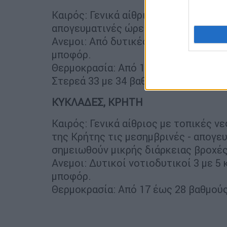
Καιρός: Γενικά αίθριος, με πρόσκαιρ
απογευματινές ώρες.
Ανεμοι: Από δυτικές διευθύνσεις 3 μ
μποφόρ.
Θερμοκρασία: Από 15 έως 31 με 32 κα
Στερεά 33 με 34 βαθμούς Κελσίου.
ΚΥΚΛΑΔΕΣ, ΚΡΗΤΗ
Καιρός: Γενικά αίθριος με τοπικές 
της Κρήτης τις μεσημβρινές - απογευ
σημειωθούν μικρής διάρκειας βροχές
Ανεμοι: Δυτικοί νοτιοδυτικοί 3 με 5
μποφόρ.
Θερμοκρασία: Από 17 έως 28 βαθμούς