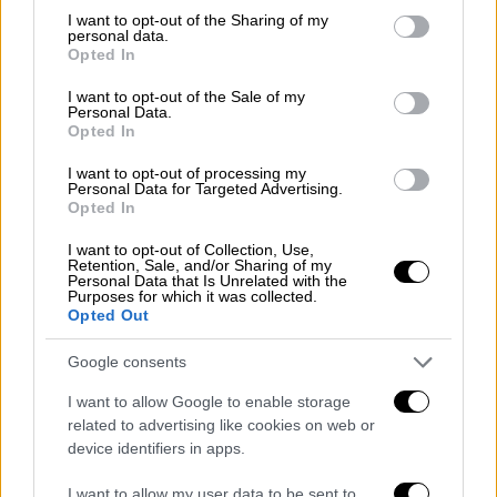
Κελσίου.
not limited to your visit or usage behaviour. You may click to
I want to opt-out of the Sharing of my
personal data.
grant or deny consent to Google and its third-party tags to
ΜΑΚΕΔΟΝΙΑ, ΘΡΑΚΗ
Opted In
use your data for below specified purposes in below Google
Καιρός: Στην κεντρική και την ανατολική
consent section.
I want to opt-out of the Sale of my
Μακεδονία και την Θράκη από την αρχή της
Personal Data.
Opted In
ημέρας νεφώσεις κατά διαστήματα
αυξημένες με βροχές και σποραδικές
I want to opt-out of processing my
Personal Data for Targeted Advertising.
καταιγίδες. Τα φαινόμενα το απόγευμα
Opted In
βαθμιαία θα σταματήσουν.
I want to opt-out of Collection, Use,
Στη δυτική Μακεδονία λίγες νεφώσεις που
Retention, Sale, and/or Sharing of my
Personal Data that Is Unrelated with the
τις μεσημβρινές ώρες πρόσκαιρα θα
Purposes for which it was collected.
αυξηθούν και θα σημειωθούν τοπικές βροχές
Opted Out
ή όμβροι.
Google consents
Άνεμοι: Αρχικά βορείων διευθύνσεων 4 με 6
και από το μεσημέρι μεταβλητοί 3 με 5
I want to allow Google to enable storage
related to advertising like cookies on web or
μποφόρ.
device identifiers in apps.
Θερμοκρασία: Από 20 έως 32 και τοπικά στην
κεντρική Μακεδονία έως 33 βαθμούς
I want to allow my user data to be sent to