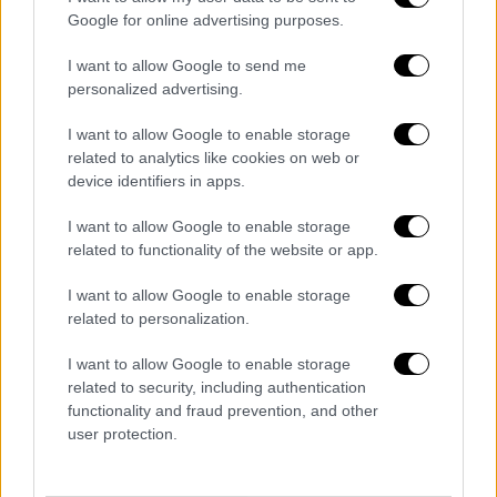
Κελσίου.
Google for online advertising purposes.
ΝΗΣΙΑ ΙΟΝΙΟΥ, ΗΠΕΙΡΟΣ, ΔΥΤΙΚΗ ΣΤΕΡΕΑ,
I want to allow Google to send me
personalized advertising.
ΔΥΤΙΚΗ ΠΕΛΟΠΟΝΝΗΣΟΣ
Καιρός: Γενικά αίθριος με πρόσκαιρες
I want to allow Google to enable storage
νεφώσεις τις μεσημβρινές και
related to analytics like cookies on web or
απογευματινές ώρες στα ηπειρωτικά όπου
device identifiers in apps.
στα ορεινά θα εκδηλωθούν τοπικές βροχές ή
I want to allow Google to enable storage
όμβροι.
related to functionality of the website or app.
Άνεμοι: Δυτικοί βορειοδυτικοί 3 με 5
μποφόρ.
I want to allow Google to enable storage
related to personalization.
Θερμοκρασία: Από 21 έως 34 βαθμούς
Κελσίου.
I want to allow Google to enable storage
related to security, including authentication
ΘΕΣΣΑΛΙΑ, ΑΝΑΤΟΛΙΚΗ ΣΤΕΡΕΑ, ΕΥΒΟΙΑ,
functionality and fraud prevention, and other
ΑΝΑΤΟΛΙΚΗ ΠΕΛΟΠΟΝΝΗΣΟΣ
user protection.
Καιρός: Στα ανατολικά τμήματα της
Θεσσαλίας, τις Σποράδες, την Εύβοια και