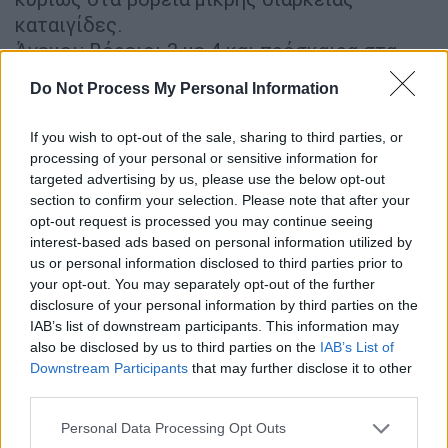
καταιγίδες.
Άνεμοι: Βόρειοι 3 με 4 και πρόσκαιρα στα
ανατολικά έως 5 μποφόρ. Από το απόγευμα
Do Not Process My Personal Information
μεταβλητοί 3 με 4 μποφόρ.
Θερμοκρασία: Από 23 έως 33 βαθμούς
If you wish to opt-out of the sale, sharing to third parties, or
Κελσίου.
processing of your personal or sensitive information for
targeted advertising by us, please use the below opt-out
ΘΕΣΣΑΛΟΝΙΚΗ
section to confirm your selection. Please note that after your
Καιρός: Αυξημένες νεφώσεις με τοπικές
opt-out request is processed you may continue seeing
interest-based ads based on personal information utilized by
βροχές και μεμονωμένες καταιγίδες που
us or personal information disclosed to third parties prior to
γρήγορα θα σταματήσουν. Τις μεσημβρινές –
your opt-out. You may separately opt-out of the further
απογευματινές ώρες θα αναπτυχθούν εκ
disclosure of your personal information by third parties on the
νέου νεφώσεις και θα σημειωθούν τοπικές
IAB’s list of downstream participants. This information may
also be disclosed by us to third parties on the
IAB’s List of
βροχές ή όμβροι.
Downstream Participants
that may further disclose it to other
Άνεμοι: Αρχικά βορειοδυτικοί 3 με 5 και από
third parties.
το μεσημέρι μεταβλητοί έως 4 μποφόρ.
Please note that this website/app uses one or more Google
Θερμοκρασία: Από 22 έως 32 βαθμούς
Personal Data Processing Opt Outs
services and may gather and store information including but