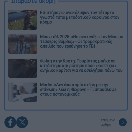
Διαβάστε ακόμη
Επιστήμονες ανακάλυψαν τον τέταρτο
γνωστό τύπο μεταδοτικού καρκίνου στον
κόσμο
Μουντιάλ 2026: «Θα ανατινάξω τον Μέσι με
τέσσερις βόμβες» - Οι τρομοκρατικές
απειλές που ερεύνησε το FBI
Φρίκη στην Κρήτη: Τουρίστας μπήκε σε
κατάστημα και ρώτησε πόσο «κοστίζει»
ανήλικο κορίτσι για να ασελγήσει πάνω του
Marfin: «Δεν έχω καμία σχέση με την
επίθεση» λέει η 46χρονη - Τι αποκάλυψε
στους αστυνομικούς
επόμενο
άρθρο