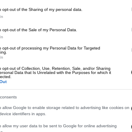
o opt-out of the Sharing of my personal data.
 ότι «οι υπουργοί συμφώνησαν ότι πρέπει
In
ς φυσικού αερίου - είναι κάτι το οποίο
o opt-out of the Sale of my Personal Data.
αι πρέπει να αρχίσουμε να αγοράζουμε
In
θευτές», αμέσως μετά την περίοδο του
to opt-out of processing my Personal Data for Targeted
ing.
In
o opt-out of Collection, Use, Retention, Sale, and/or Sharing
ersonal Data that Is Unrelated with the Purposes for which it
lected.
Out
consents
o allow Google to enable storage related to advertising like cookies on
evice identifiers in apps.
video
o allow my user data to be sent to Google for online advertising
s.