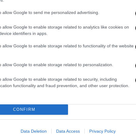
to allow Google to send me personalized advertising.
o allow Google to enable storage related to analytics like cookies on
evice identifiers in apps.
o allow Google to enable storage related to functionality of the website
ηρίζουν ευρέως την εισαγωγή ενός
o allow Google to enable storage related to personalization.
ικού αερίου
που θα περιορίσει την
ε ο Τσέχος υπουργός. Σημείωσε, ωστόσο,
o allow Google to enable storage related to security, including
 όσον αφορά στον μηχανισμό διόρθωσης
cation functionality and fraud prevention, and other user protection.
ρηματιστήριο
TTF.
 ότι με το
πλαφόν
αυτό, θα συνεχίσουμε να
CONFIRM
ρές το αέριο που έχουμε ανάγκη»,
τόνισε ο
 Υπουργοί καλωσόρισαν τα μέτρα
υν ότι τα κράτη-μέλη θα μπορούν να
Data Deletion
Data Access
Privacy Policy
χωρίς τη σύναψη διμερών
συμφωνιών μεταξύ