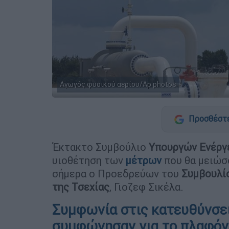
Αγωγός φυσικού αερίου/Ap photos
Προσθέστε
Έκτακτο Συμβούλιο
Υπουργών Ενέργ
υιοθέτηση των
μέτρων
που θα μειώσ
σήμερα ο Προεδρεύων του
Συμβουλίο
της Τσεχίας
, Γιοζεφ Σικέλα.
Συμφωνία στις κατευθύνσει
συμφώνησαν για το πλαφόν