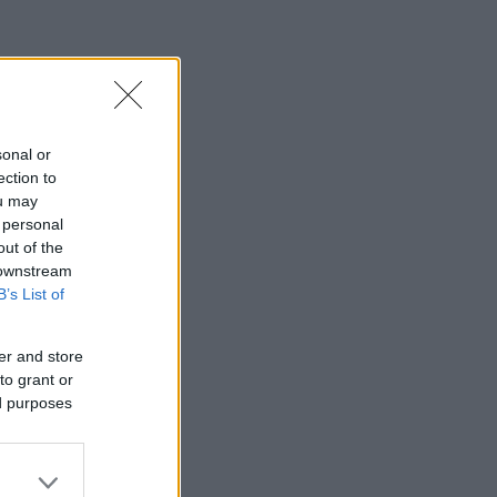
sonal or
ection to
ou may
 personal
out of the
 downstream
B’s List of
er and store
to grant or
ed purposes