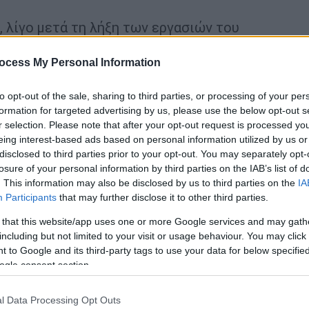
, λίγο μετά τη λήξη των εργασιών του
 ΕΕ
στο Λουξεμβούργο, ο Γιοζέφ Σικέλα
φώνησαν στις βασικές κατευθύνσεις των
ocess My Personal Information
ενέργειας
και κάλεσαν την Επιτροπή να τις
to opt-out of the sale, sharing to third parties, or processing of your per
formation for targeted advertising by us, please use the below opt-out s
r selection. Please note that after your opt-out request is processed y
eing interest-based ads based on personal information utilized by us or
disclosed to third parties prior to your opt-out. You may separately opt-
losure of your personal information by third parties on the IAB’s list of
. This information may also be disclosed by us to third parties on the
IA
 φυσικό αέριο και το σκληρό... παζάρι
Participants
that may further disclose it to other third parties.
ι η ρήξη ανάμεσα σε Γερμανία-Γαλλία
 that this website/app uses one or more Google services and may gath
including but not limited to your visit or usage behaviour. You may click 
 to Google and its third-party tags to use your data for below specifi
ρα για τολμηρές αποφάσεις σχετικά
ogle consent section.
με τους πιο καχύποπτους»
l Data Processing Opt Outs