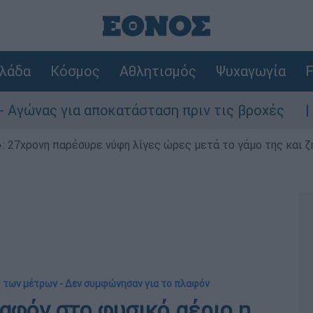
λάδα
Κόσμος
Αθλητισμός
Ψυχαγωγία
F
ια αποκατάσταση πριν τις βροχές
Συναγερ
 27χρονη παρέσυρε νύφη λίγες ώρες μετά το γάμο της και ζη
 των μέτρων - Δεν συμφώνησαν για το πλαφόν
αφόν στο φυσικό αέριο η