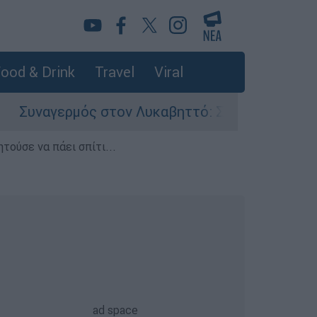
ood & Drink
Travel
Viral
μός στον Λυκαβηττό: Σορός σε προχωρημένη σή
τούσε να πάει σπίτι...