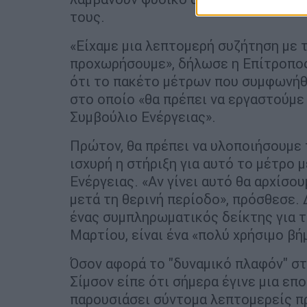
τους.
«Είχαμε μια λεπτομερή συζήτηση με
προχωρήσουμε», δήλωσε η Επίτροπος
ότι το πακέτο μέτρων που συμφωνήθ
στο οποίο «θα πρέπει να εργαστούμε 
Συμβούλιο Ενέργειας».
Πρώτον, θα πρέπει να υλοποιήσουμε τ
ισχυρή η στήριξη για αυτό το μέτρο 
Ενέργειας. «Αν γίνει αυτό θα αρχίσο
μετά τη θερινή περίοδο», πρόσθεσε. 
ένας συμπληρωματικός δείκτης για τ
Μαρτίου, είναι ένα «πολύ χρήσιμο βήμ
Όσον αφορά το "δυναμικό πλαφόν" στη
Σίμσον είπε ότι σήμερα έγινε μια επ
παρουσιάσει σύντομα λεπτομερείς πρ