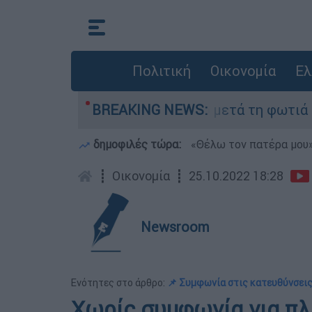
Πολιτική
Οικονομία
Ελ
α» στο Πόρτο Γερμανό μετά τη φωτιά - Αγώνας γ
BREAKING NEWS:
δημοφιλές τώρα:
«Θέλω τον πατέρα μου»:
┋
Οικονομία
┋
25.10.2022 18:28
Newsroom
Ενότητες στο άρθρο:
📌 Συμφωνία στις κατευθύνσεις
Χωρίς συμφωνία για πλ