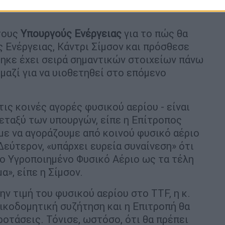
 τους
Υπουργούς Ενέργειας
για το πώς θα
 Ενέργειας, Κάντρι Σίμσον και πρόσθεσε
ηκε έχει σειρά σημαντικών στοιχείων πάνω
μαζί για να υιοθετηθεί στο επόμενο
ις κοινές αγορές φυσικού αερίου - είναι
μεταξύ των υπουργών, είπε η Επίτροπος
υμε να αγοράζουμε από κοινού φυσικό αέριο
Δεύτερον, «υπάρχει ευρεία συναίνεση» ότι
ο Υγροποιημένο Φυσικό Αέριο ως τα τέλη
α», είπε η Σίμσον.
ν τιμή του φυσικού αερίου στο ΤTF, η κ.
οικοδομητική συζήτηση και η Επιτροπή θα
οτάσεις. Τόνισε, ωστόσο, ότι θα πρέπει