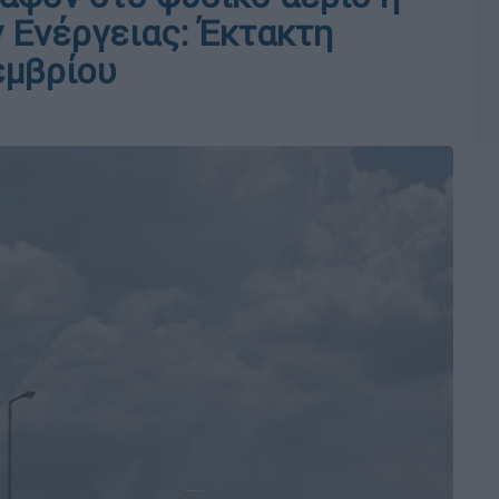
 Ενέργειας: Έκτακτη
εμβρίου