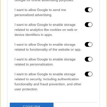
Google for online advertising purposes.
Οι μελετητές ανέλυσαν δύο βασικά σενάρια
I want to allow Google to send me
για το άμεσο μέλλον της εγχώριας
personalized advertising.
κατασκευαστικής δραστηριότητας. Το
I want to allow Google to enable storage
αισιόδοξο σενάριο προβλέπει ότι οι
related to analytics like cookies on web or
επιπτώσεις θα περιοριστούν σε ποσοστό
device identifiers in apps.
18% των νέων οικοδομικών αδειών για
κατοικίες που εκδόθηκαν το 2024 (κυρίως
I want to allow Google to enable storage
related to functionality of the website or app.
για τους μήνες Νοέμβριο και Δεκέμβριο),
οδηγώντας σε μια πτώση κατά περίπου 20%
I want to allow Google to enable storage
στη δραστηριότητα το 2026.
related to personalization.
Αντίθετα, το απαισιόδοξο σενάριο
I want to allow Google to enable storage
προβλέπει μείωση κατά 40% στην επιφάνεια
related to security, including authentication
functionality and fraud prevention, and other
των αδειών που θα εκδοθούν εντός του
user protection.
2025, γεγονός που μεταφράζεται σε
χαμηλότερη αξία παραγωγής για το 2026
κατά 13% σε σύγκριση με το αισιόδοξο
CONFIRM