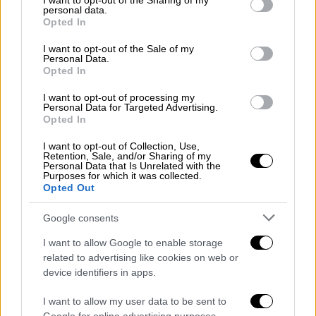
not limited to your visit or usage behaviour. You may click to
I want to opt-out of the Sharing of my
επισκευής κατοικίας, οι οποίες με κάποιες
personal data.
grant or deny consent to Google and its third-party tags to
Opted In
διακυμάνσεις συνεχίστηκαν έως το 2024,
use your data for below specified purposes in below Google
αλλά με μικρά ποσοστά (0,7% του πληθυσμού
consent section.
I want to opt-out of the Sale of my
Personal Data.
αναφέρει ως πολύ πιθανό το ενδεχόμενο
Opted In
αγοράς κατοικίας και 1,5% ως πολύ πιθανό
I want to opt-out of processing my
το ενδεχόμενο για επισκευή της κατοικίας
Personal Data for Targeted Advertising.
του).
Opted In
I want to opt-out of Collection, Use,
Σχολιάζοντας τα ευρήματα ο γενικός
Retention, Sale, and/or Sharing of my
διευθυντής του ΙΟΒΕ, καθηγητής,
Νίκος
Personal Data that Is Unrelated with the
Purposes for which it was collected.
Βέττας
ανέφερε ότι οι τιμές φαίνεται να
Opted Out
επέστρεψαν στα προ κρίσης επίπεδα, αλλά
Google consents
με μεγάλες διαφοροποιήσεις ακόμα και
εντός της ίδιας πόλης. Παράλληλα
I want to allow Google to enable storage
εντοπίζεται μία σαφής ανισορροπία ανάμεσα
related to advertising like cookies on web or
device identifiers in apps.
στο απόθεμα των κατοικιών και τις ανάγκες.
I want to allow my user data to be sent to
Οι προοπτικές