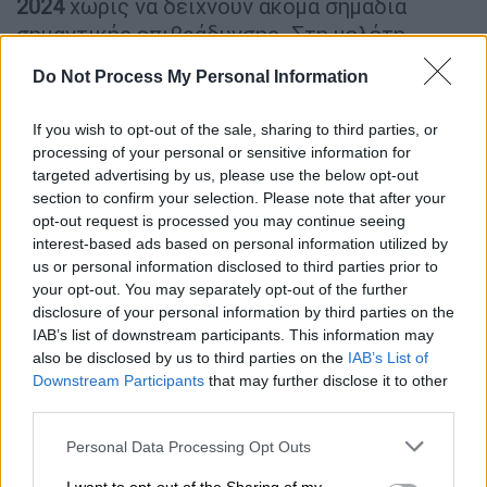
2024
χωρίς να δείχνουν ακόμα σημάδια
σημαντικής επιβράδυνσης. Στη μελέτη
σημειώνεται ότι η προσφορά οικιστικών
Do Not Process My Personal Information
ακινήτων, όπως διαπιστώθηκε από την
αύξηση των οικοδομικών αδειών,
If you wish to opt-out of the sale, sharing to third parties, or
ανταποκρίνεται μερικώς, αλλά η προσαρμογή
processing of your personal or sensitive information for
αυτή απαιτεί χρόνο ώστε να περιοριστεί το
targeted advertising by us, please use the below opt-out
section to confirm your selection. Please note that after your
έλλειμμα προσφοράς κατοικιών.
opt-out request is processed you may continue seeing
interest-based ads based on personal information utilized by
Εως και σήμερα, πάντως, σύμφωνα και με τις
us or personal information disclosed to third parties prior to
έρευνες καταναλωτή που διενεργεί το ΙΟΒΕ,
your opt-out. You may separately opt-out of the further
το ποσοστό του πληθυσμού που δηλώνει ότι
disclosure of your personal information by third parties on the
προτίθεται να αγοράσει νέα κατοικία το
IAB’s list of downstream participants. This information may
επόμενο 12μηνο στην Ελλάδα παρουσιάζει
also be disclosed by us to third parties on the
IAB’s List of
Downstream Participants
that may further disclose it to other
συστηματικά μία από τις χαμηλότερες
third parties.
επιδόσεις στην ΕΕ12. Από τις αρχές του
Please note that this website/app uses one or more Google
2018 άρχισαν να διαφαίνονται τάσεις
Personal Data Processing Opt Outs
services and may gather and store information including but
ενίσχυσης της πρόθεσης αγοράς και