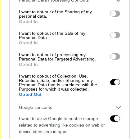
Personal Data Processing Opt Outs
services and may gather and store information including but
οποία θα αποσταλεί στα πιστωτικά ιδρύματα
not limited to your visit or usage behaviour. You may click to
I want to opt-out of the Sharing of my
έως και την Παρασκευή 31 Μαΐου.
personal data.
grant or deny consent to Google and its third-party tags to
Opted In
use your data for below specified purposes in below Google
Σε ανακοίνωσή τους τα συναρμόδια
consent section.
I want to opt-out of the Sale of my
υπουργεία σημειώνουν ότι
ενδέχεται να
Personal Data.
Opted In
υπάρξει καθυστέρηση 1 - 2 εργάσιμων
ημερών
έως να λάβουν την ενίσχυση οι
I want to opt-out of processing my
Personal Data for Targeted Advertising.
δικαιούχοι. Η ψηφιακή χρεωστική κάρτα του
Opted In
δικαιούχου
παραμένει ενεργοποιημένη για
δύο έτη
από τον επόμενο μήνα της έκδοσής
I want to opt-out of Collection, Use,
Retention, Sale, and/or Sharing of my
της.
Personal Data that Is Unrelated with the
Purposes for which it was collected.
Opted Out
Υπενθυμίζεται ότι η αίτηση
υποβάλλεται
άπαξ και δεν επανυποβάλλεται
μετά και τη
Google consents
συμπλήρωση του 19ου έτους της ηλικίας
I want to allow Google to enable storage
του δικαιούχου. Ωστόσο, αν για τον
related to advertising like cookies on web or
οποιονδήποτε λόγο, ένας νέος δεν υποβάλει
device identifiers in apps.
την αίτησή του όταν είναι 18 ετών,
μπορεί να