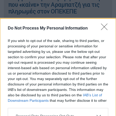
που «καίνε» την Αραμπατζή για τις
πληρωμές στον ΟΠΕΚΕΠΕ
Do Not Process My Personal Information
Πώς λειτουργεί
If you wish to opt-out of the sale, sharing to third parties, or
processing of your personal or sensitive information for
Μετά την υποβολή της αίτησης, το
targeted advertising by us, please use the below opt-out
πιστωτικό ίδρυμα ή ο χρηματοπιστωτικός
section to confirm your selection. Please note that after your
οργανισμός ενημερώνει τον δικαιούχο για
opt-out request is processed you may continue seeing
την πρώτη ενεργοποίηση της κάρτας και την
interest-based ads based on personal information utilized by
us or personal information disclosed to third parties prior to
πίστωση του χρηματικού ποσού μέσω
your opt-out. You may separately opt-out of the further
γραπτού μηνύματος (sms) ή μηνύματος
disclosure of your personal information by third parties on the
ηλεκτρονικού ταχυδρομείου (e-mail) με
IAB’s list of downstream participants. This information may
ενσωματωμένο σύνδεσμο για την
also be disclosed by us to third parties on the
IAB’s List of
Downstream Participants
that may further disclose it to other
ενεργοποίηση της ψηφιακής χρεωστικής
third parties.
κάρτας.
Η πίστωση της ενίσχυσης γίνεται με
τη μορφή ψηφιακής χρεωστικής κάρτας, η
Please note that this website/app uses one or more Google