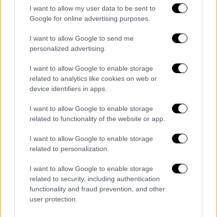
I want to allow my user data to be sent to
το πράξει όταν γίνει 19 ετών
, λαμβάνοντας
Google for online advertising purposes.
την ενίσχυση μόνο για το δεύτερο έτος και
όχι αναδρομικά.
I want to allow Google to send me
personalized advertising.
Το
Youth Pass
αποτελεί ένα
μόνιμο μέτρο
ενίσχυσης
των νέων. Στο πλαίσιο αυτό, η
I want to allow Google to enable storage
related to analytics like cookies on web or
ειδική εφαρμογή θα δέχεται τις αιτήσεις
device identifiers in apps.
των ενδιαφερομένων από την
1η Απριλίου
έως και την 15η Μαΐου
κάθε έτους. Η
I want to allow Google to enable storage
ενίσχυση για όλους τους δικαιούχους
related to functionality of the website or app.
καταβάλλεται
μια φορά ετησίως
μέχρι την
I want to allow Google to enable storage
31η Μαΐου κάθε έτους.
related to personalization.
Πού η αίτηση
I want to allow Google to enable storage
related to security, including authentication
Όπως επισημαίνεται στην ανακοίνωση,
functionality and fraud prevention, and other
πρόκειται για ένα πρόγραμμα που
user protection.
υλοποιείται στο πλαίσιο της
συνεργασίας