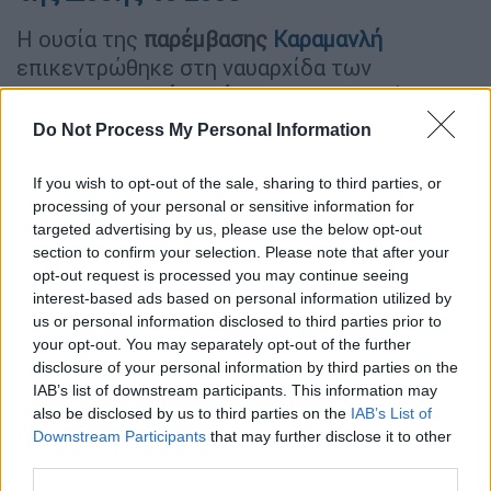
Η ουσία της
παρέμβασης
Καραμανλή
επικεντρώθηκε στη ναυαρχίδα των
ελληνοκινεζικών σχέσεων
, που δεν είναι
άλλη από την επένδυση της COSCO στο
Do Not Process My Personal Information
λιμάνι του Πειραιά. Ο πρώην πρωθυπουργός
προχώρησε σε αναλυτική αναδρομή,
If you wish to opt-out of the sale, sharing to third parties, or
θυμίζοντας ότι η υπογραφή της
processing of your personal or sensitive information for
targeted advertising by us, please use the below opt-out
Ολοκληρωμένης Στρατηγικής Εταιρικής
section to confirm your selection. Please note that after your
Σχέσης το 2006 και η μετέπειτα συμφωνία
opt-out request is processed you may continue seeing
του 2008 με τον τότε Πρόεδρο Hu Jintao
για
interest-based ads based on personal information utilized by
την παραχώρηση των προβλητών,
us or personal information disclosed to third parties prior to
your opt-out. You may separately opt-out of the further
αντιμετωπίστηκαν αρχικά με έντονο
disclosure of your personal information by third parties on the
σκεπτικισμό, ακόμη και με απογοήτευση από
IAB’s list of downstream participants. This information may
γειτονικές ευρωπαϊκές χώρες.
also be disclosed by us to third parties on the
IAB’s List of
Downstream Participants
that may further disclose it to other
Με ιδιαίτερο νόημα, ο
Κώστας Καραμανλής
third parties.
επεσήμανε μια κρίσιμη ιστορική