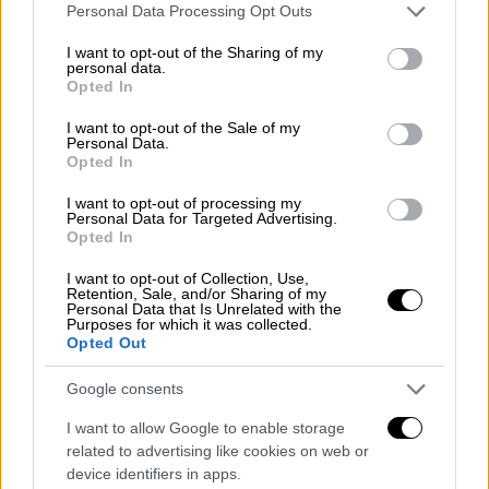
Please note that this website/app uses one or more Google
Personal Data Processing Opt Outs
λεπτομέρεια: την περίοδο εκείνη, κανένας
services and may gather and store information including but
άλλος ισχυρός δυτικός ή διεθνής
not limited to your visit or usage behaviour. You may click to
I want to opt-out of the Sharing of my
personal data.
παράγοντας δεν είχε εκδηλώσει το
grant or deny consent to Google and its third-party tags to
Opted In
use your data for below specified purposes in below Google
παραμικρό ενδιαφέρον για την αξιοποίηση
consent section.
I want to opt-out of the Sale of my
του Πειραιά, αφήνοντας την Ελλάδα
Personal Data.
ουσιαστικά χωρίς εναλλακτικές επιλογές εν
Opted In
μέσω διαφαινόμενης οικονομικής
I want to opt-out of processing my
στενότητας. Η επιτυχία εκείνης της
Personal Data for Targeted Advertising.
Opted In
πολιτικής επιλογής, όπως τόνισε,
αποδεικνύεται εκ του αποτελέσματος,
I want to opt-out of Collection, Use,
Retention, Sale, and/or Sharing of my
καθώς ο Πειραιάς μετατράπηκε από ένα
Personal Data that Is Unrelated with the
Purposes for which it was collected.
λιμάνι περιορισμένης εμβέλειας στο
Opted Out
μεγαλύτερο λιμάνι της Μεσογείου και σε ένα
από τα πέντε κορυφαία της Ευρώπης,
Google consents
δημιουργώντας χιλιάδες θέσεις εργασίας
I want to allow Google to enable storage
και προσελκύοντας, κατόπιν εορτής, το
related to advertising like cookies on web or
ενδιαφέρον του παγκόσμιου ανταγωνισμού.
device identifiers in apps.