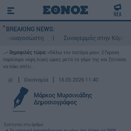
BREAKING NEWS:
αυαγοσώστη
Συναγερμός στην Κάρπαθο: Βρέ
δημοφιλές τώρα:
«Θέλω τον πατέρα μου»: 27χρονη
παρέσυρε νύφη λίγες ώρες μετά το γάμο της και ζητούσε
να πάει σπίτι...
┋
Οικονομία
┋
16.05.2026 11:40
Μάρκος Μυρσινιάδης
Δημοσιογράφος
Ενότητες στο άρθρο:
📌 Το ιστορικό παρασκήνιο και το «όχι» της Δύσης το 2008