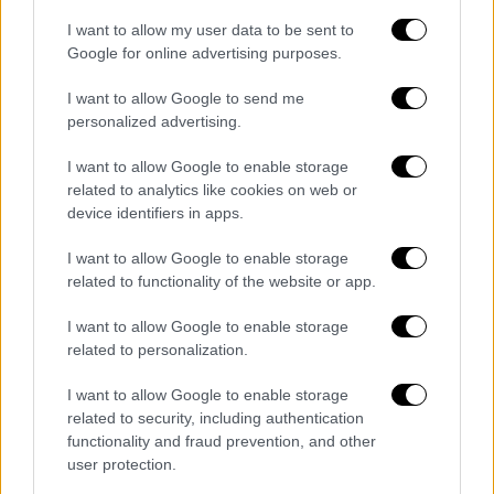
Η απάντηση στην Κίμπερλι Γκίλφοϊλ
I want to allow my user data to be sent to
Google for online advertising purposes.
και το μέτωπο του Νοεμβρίου
I want to allow Google to send me
Η συγκεκριμένη τοποθέτηση αποτελεί άλλη
personalized advertising.
μία απάντηση του πρώην πρωθυπουργού στις
δημόσιες παρεμβάσεις της Αμερικανίδας
I want to allow Google to enable storage
related to analytics like cookies on web or
πρέσβειρας,
Κίμπερλι Γκίλφοϊλ,
η οποία
device identifiers in apps.
τους τελευταίους μήνες έχει αναφερθεί στο
λιμάνι του Πειραιά, την
COSCO
, τον κινεζικό
I want to allow Google to enable storage
παράγοντα και τον προσανατολισμός των
related to functionality of the website or app.
ΗΠΑ να μετατρέψουν την Ελευσίνα σε
I want to allow Google to enable storage
αντίβαρο στα κινεζικά συμφέροντα. «Είμαι
related to personalization.
εδώ ως Αμερικανίδα πρέσβειρα και θα
αντισταθώ πολύ επιθετικά στα κινεζικά
I want to allow Google to enable storage
related to security, including authentication
συμφέροντα», δήλωσε πριν από λίγο καιρό η
functionality and fraud prevention, and other
Κίμπερλι Γκίλφοϊλ. Υπενθυμίζεται ότι τον
user protection.
περασμένο Νοέμβριο, κατά την πρώτη της