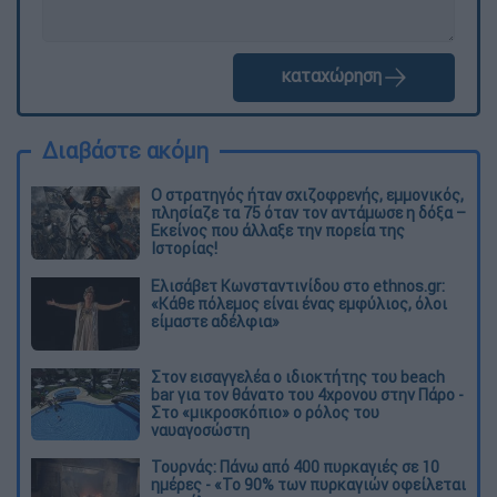
καταχώρηση
Διαβάστε ακόμη
O στρατηγός ήταν σχιζοφρενής, εμμονικός,
πλησίαζε τα 75 όταν τον αντάμωσε η δόξα –
Εκείνος που άλλαξε την πορεία της
Ιστορίας!
Ελισάβετ Κωνσταντινίδου στο ethnos.gr:
«Κάθε πόλεμος είναι ένας εμφύλιος, όλοι
είμαστε αδέλφια»
Στον εισαγγελέα ο ιδιοκτήτης του beach
bar για τον θάνατο του 4χρονου στην Πάρο -
Στο «μικροσκόπιο» ο ρόλος του
ναυαγοσώστη
Τουρνάς: Πάνω από 400 πυρκαγιές σε 10
ημέρες - «Το 90% των πυρκαγιών οφείλεται