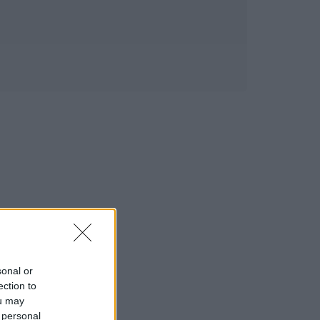
sonal or
ection to
ou may
 personal