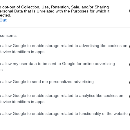
o opt-out of Collection, Use, Retention, Sale, and/or Sharing
ersonal Data that Is Unrelated with the Purposes for which it
lected.
Out
. ευρώ ληξιπρόθεσμες οφειλές - AI και
consents
o allow Google to enable storage related to advertising like cookies on
evice identifiers in apps.
ρίς...» - Η αινιγματική ανάρτησή του
o allow my user data to be sent to Google for online advertising
s.
to allow Google to send me personalized advertising.
o allow Google to enable storage related to analytics like cookies on
evice identifiers in apps.
ων Ελλήνων γονέων
, ηλικίας 31 και 36 ετών,
νώπιον του Εισαγγελέα προκειμένου να
o allow Google to enable storage related to functionality of the website