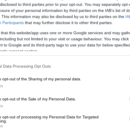
disclosed to third parties prior to your opt-out. You may separately opt-
losure of your personal information by third parties on the IAB’s list of
. This information may also be disclosed by us to third parties on the
IA
Participants
that may further disclose it to other third parties.
 that this website/app uses one or more Google services and may gath
including but not limited to your visit or usage behaviour. You may click 
 to Google and its third-party tags to use your data for below specifi
ogle consent section.
 το ΕΘΝΟΣ στη Google
l Data Processing Opt Outs
o opt-out of the Sharing of my personal data.
τικής
παραμέλησης ανηλίκων
ήρθε στο φως
In
ς
, έπειτα από σχετική καταγγελία.
o opt-out of the Sale of my Personal Data.
τέβησαν στην οδό Κέρκυρας βρήκαν στο
In
α αγόρι και δύο κορίτσια, ηλικίας 7, 5 και 3
θλιες συνθήκες, ανάλογες με εκείνες που
to opt-out of processing my Personal Data for Targeted
ing.
ιστέρι
.
In