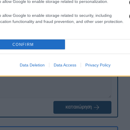
o allow Google to enable storage related to personalization.
ιστεί σε νοσοκομείο Παίδων
για τη
νικές υπηρεσίες αναμένεται να
o allow Google to enable storage related to security, including
cation functionality and fraud prevention, and other user protection.
. Το ΕΘΝΟΣ θα παρεμβαίνει και τα προσβλητικά σχόλια θα
CONFIRM
Data Deletion
Data Access
Privacy Policy
καταχώρηση