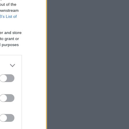
out of the
 downstream
B’s List of
er and store
to grant or
ed purposes