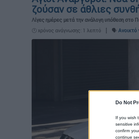
ζούσαν σε άθλιες συνθ
Λίγες ημέρες μετά την ανάλογη υπόθεση στο Π
🕛 χρόνος ανάγνωσης: 1 λεπτό ┋ 🗣️
Ανοικτό 
Do Not Pr
If you wish 
sensitive in
confirm you
continue se