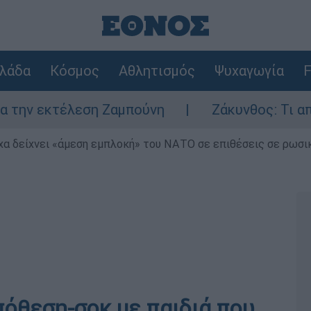
λάδα
Κόσμος
Αθλητισμός
Ψυχαγωγία
F
εκτέλεση Ζαμπούνη
Ζάκυνθος: Τι απαντά η 
α δείχνει «άμεση εμπλοκή» του ΝΑΤΟ σε επιθέσεις σε ρωσι
πόθεση-σοκ με παιδιά που