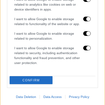
15.000.000 ευρώ σε 25.000 δικαιούχους
related to analytics like cookies on web or
για επιδόματα ανεργίας και λοιπά
device identifiers in apps.
επιδόματα,
12.000.000 ευρώ σε 17.000 μητέρες για
I want to allow Google to enable storage
related to functionality of the website or app.
επιδοτούμενη άδεια μητρότητας,
18.000.000 ευρώ σε 17.000 δικαιούχους
I want to allow Google to enable storage
στο πλαίσιο επιδοτούμενων
related to personalization.
προγραμμάτων απασχόλησης και
I want to allow Google to enable storage
400.000 ευρώ σε 60 δικαιούχους φορείς
related to security, including authentication
για την πληρωμή εισφορών
functionality and fraud prevention, and other
προγραμμάτων κοινωφελούς χαρακτήρα.
user protection.
CONFIRM
Τα σχολιά σας δημοσιεύονται άμεσα με δική σας ευθύνη. Το
ΕΘΝΟΣ θα παρεμβαίνει και τα προσβλητικά σχόλια θα
διαγράφονται
Data Deletion
Data Access
Privacy Policy