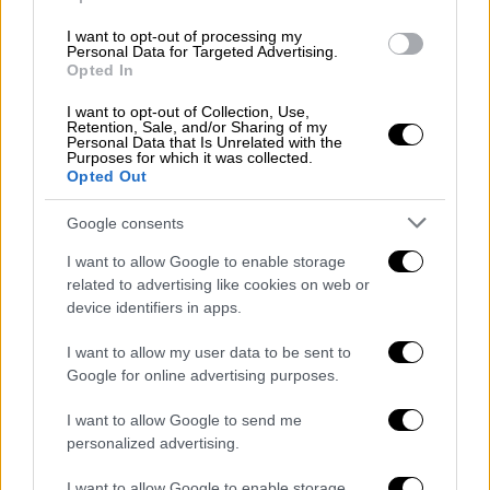
1.118.557.793,44 ευρώ σε 1.663.210
δικαιούχους για την πληρωμή κύριων και
I want to opt-out of processing my
Personal Data for Targeted Advertising.
επικουρικών συντάξεων Ιουνίου 2026,
Opted In
στις
29 Μαΐου
, θα καταβληθούν
I want to opt-out of Collection, Use,
3.030.000 ευρώ σε 8.250 δικαιούχους
Retention, Sale, and/or Sharing of my
Personal Data that Is Unrelated with the
για την πληρωμή προκαταβολών
Purposes for which it was collected.
συντάξεων ν. 4778/2021 Ιουνίου 2026,
Opted Out
από τις
25 έως τις 29 Μαΐου
, θα
Google consents
καταβληθούν 13.000.000 ευρώ σε 700
δικαιούχους σε συνέχεια έκδοσης
I want to allow Google to enable storage
related to advertising like cookies on web or
αποφάσεων για εφάπαξ και
device identifiers in apps.
στις
29 Μαΐου
, θα καταβληθούν
2.500.000 ευρώ σε 2.000 δικαιούχους
I want to allow my user data to be sent to
για την επιστροφή εισφορών μη
Google for online advertising purposes.
μισθωτών.
I want to allow Google to send me
personalized advertising.
Από τη
ΔΥΠΑ
θα καταβληθούν:
I want to allow Google to enable storage