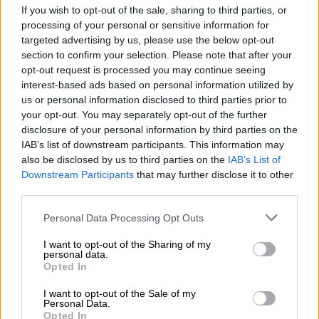
Κόσμος
|
17.05.2026 10:01
If you wish to opt-out of the sale, sharing to third parties, or
Απίστευτο περιστατικό σε πτήση της
processing of your personal or sensitive information for
targeted advertising by us, please use the below opt-out
Qantas: Επιβάτης δάγκωσε μέλος
section to confirm your selection. Please note that after your
πληρώματος - Του απαγορεύτηκαν τα
opt-out request is processed you may continue seeing
ταξίδια
interest-based ads based on personal information utilized by
us or personal information disclosed to third parties prior to
your opt-out. You may separately opt-out of the further
disclosure of your personal information by third parties on the
IAB’s list of downstream participants. This information may
Ειδικότερα,
όπως αναφέρεται
σε σχετική
also be disclosed by us to third parties on the
IAB’s List of
ανακοίνωση:
Downstream Participants
that may further disclose it to other
third parties.
Από τον
e-ΕΦΚΑ
:
Please note that this website/app uses one or more Google
Personal Data Processing Opt Outs
στις
26 Μαΐου
, θα καταβληθούν
services and may gather and store information including but
not limited to your visit or usage behaviour. You may click to
I want to opt-out of the Sharing of my
1.305.569.013,24 ευρώ σε 2.602.626
personal data.
grant or deny consent to Google and its third-party tags to
δικαιούχους για την πληρωμή κύριων και
Opted In
use your data for below specified purposes in below Google
επικουρικών συντάξεων Ιουνίου 2026,
consent section.
I want to opt-out of the Sale of my
στις
28 Μαΐου
, θα καταβληθούν
Personal Data.
Opted In