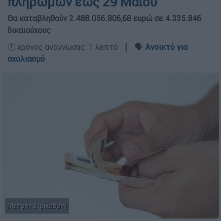
πληρωμών έως 29 Μαΐου
Θα καταβληθούν 2.488.056.806,68 ευρώ σε 4.335.846
δικαιούχους
🕛 χρόνος ανάγνωσης: 1 λεπτό ┋ 🗣️
Ανοικτό για
σχολιασμό
Μετρητά (pixabay)