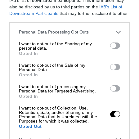
IAB’s list of downstream participants. This information may
also be disclosed by us to third parties on the
IAB’s List of
Downstream Participants
that may further disclose it to other
Εξετάζεται η επέκταση της
third parties.
υποχρεωτικότητας
Please note that this website/app uses one or more Google
Personal Data Processing Opt Outs
services and may gather and store information including but
Σύμφωνα με τον Γιάννη Οικονόμου, η
not limited to your visit or usage behaviour. You may click to
I want to opt-out of the Sharing of my
personal data.
υποχρεωτικότητα εμβολιασμού για τους
grant or deny consent to Google and its third-party tags to
Opted In
use your data for below specified purposes in below Google
πολίτες 60 ετών και άνω απέδωσε καρπούς.
consent section.
I want to opt-out of the Sale of my
«Αν χρειαστεί να επεκταθεί η
Personal Data.
υποχρεωτικότητα
, θα το κάνουμε»,
Opted In
υπογράμμισε.
I want to opt-out of processing my
Personal Data for Targeted Advertising.
Επίσης, είπε πως εάν κάποιος έχει κάνει και
Opted In
τις
δύο δόσεις
του
εμβολίου
, αλλά όχι την
I want to opt-out of Collection, Use,
αναμνηστική δόση και έχει παρέλθει το
Retention, Sale, and/or Sharing of my
Personal Data that Is Unrelated with the
επτάμηνο τότε δεν θα έχει τα προνόμια των
Purposes for which it was collected.
Opted Out
εμβολιασμένων.