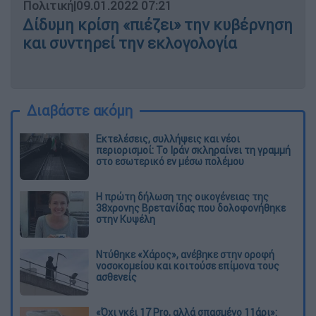
Πολιτική
|
09.01.2022 07:21
Δίδυμη κρίση «πιέζει» την κυβέρνηση
και συντηρεί την εκλογολογία
Διαβάστε ακόμη
Εκτελέσεις, συλλήψεις και νέοι
περιορισμοί: Το Ιράν σκληραίνει τη γραμμή
στο εσωτερικό εν μέσω πολέμου
Η πρώτη δήλωση της οικογένειας της
38χρονης Βρετανίδας που δολοφονήθηκε
στην Κυψέλη
Ντύθηκε «Χάρος», ανέβηκε στην οροφή
νοσοκομείου και κοιτούσε επίμονα τους
ασθενείς
«Όχι γκέι 17 Pro, αλλά σπασμένο 11άρι»: