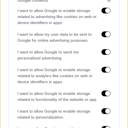
Google consents
ΔΙΑΒΑΣΤΕ ΕΠΙΣΗΣ
I want to allow Google to enable storage
related to advertising like cookies on web or
Ελλάδα
|
09.01.2022 10:21
device identifiers in apps.
Κυψέλη: Συναγερμός για άγνωστο που
πυροβολεί στον αέρα
I want to allow my user data to be sent to
Google for online advertising purposes.
Οικονομία
|
09.01.2022 10:02
I want to allow Google to send me
Πρόγραμμα επιδότησης για
personalized advertising.
αντικατάσταση οικιακών συσκευών:
I want to allow Google to enable storage
Πότε έρχεται, ποιες συσκευές αφορά
related to analytics like cookies on web or
- Οι δικαιούχοι
device identifiers in apps.
I want to allow Google to enable storage
Ελλάδα
|
09.01.2022 09:47
related to functionality of the website or app.
Πιστοποιητικό εμβολιασμού: Λήγει
I want to allow Google to enable storage
για 500.000 την 1η Φεβρουαρίου - Τι
related to personalization.
ανακοίνωσε ο Θάνος Πλεύρης